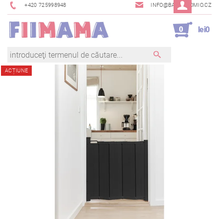
+420 725998948
INFO@BAMBINOMIO.CZ
0
lei0
ACȚIUNE