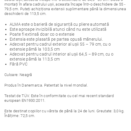
montați în afara cadrului ușii, aceasta încape într-o deschidere de 55 -
79,5 cm. Puteți achiziționa extensii suplimentare până la dimensiunea
deschiderii de 113,5 cm.
ALMA este o barieră de siguranță cu pliere automată
Este aproape invizibilă atunci când nu este utilizată
Poate fi extinsă doar co o extensie
Extensia este plasată pe partea opusă mânerului.
Adecvat pentru cadrul exterior al ușii 55 – 79 cm, cu o
extensie pâmă la 103,5 cm
Adecvat pentru cadrul interior al ușii 64,5 – 89 cm, cu o
extensie pâmă la 113,5 cm
Fără PVC
Culoare: Neagră
Produs în Danemarca. Patentat la nivel mondial.
Testat de TÜV. Este în conformitate cu cel mai recent standard
european EN1930:2011.
Este destinat copiilor cu vârsta de până la 24 de luni. Greutate: 3,0 kg.
Înălțime: 72,5 cm.