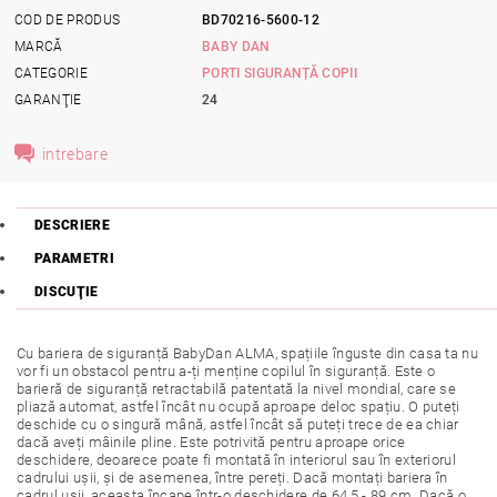
COD DE PRODUS
BD70216-5600-12
MARCĂ
BABY DAN
CATEGORIE
PORTI SIGURANȚĂ COPII
GARANŢIE
24
intrebare
DESCRIERE
PARAMETRI
DISCUŢIE
Cu bariera de siguranță BabyDan ALMA, spațiile înguste din casa ta nu
vor fi un obstacol pentru a-ți menține copilul în siguranță. Este o
barieră de siguranță retractabilă patentată la nivel mondial, care se
pliază automat, astfel încât nu ocupă aproape deloc spațiu. O puteți
deschide cu o singură mână, astfel încât să puteți trece de ea chiar
dacă aveți mâinile pline. Este potrivită pentru aproape orice
deschidere, deoarece poate fi montată în interiorul sau în exteriorul
cadrului ușii, și de asemenea, între pereți. Dacă montați bariera în
cadrul ușii, aceasta încape într-o deschidere de 64,5 - 89 cm. Dacă o