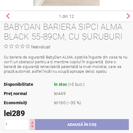
1
din 12
BABYDAN BARIERA SIPCI ALMA
BLACK 55-89CM, CU ȘURUBURI
Neevaluat
Cu bariera de siguranță BabyDan ALMA, spațiile înguste din casa ta nu
vor fi un obstacol pentru a-ți menține copilul în siguranță. Este o
barieră de siguranță retractabilă patentată la nivel mondial, care se
pliază automat, astfel încât nu ocupă aproape deloc spațiu
Disponibilitate
în stoc
(>5 buc.)
Preţ normal
lei449
Economisiţi
lei160
(–35 %)
lei289