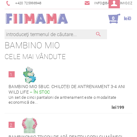
+420 725998948
INFO@BAMBINOMIO.CZ
0
lei0
BAMBINO MIO
CELE MAI VÂNDUTE
1.
BAMBINO MIO 5BUC. CHILOȚEI DE ANTRENAMENT 3-4 ANI
WILD LIFE
–
ÎN STOC
Un set de cinci pantaloni de antrenament este o modalitate
economică de...
lei199
2.