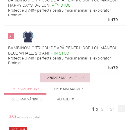
BAMBINOMIO TRICOU DE APĂ PENTRU COPII CU MÂNECI
HAPPY DAYS, 0-6 LUNI
–
ÎN STOC
Protecție UV40+ perfectă pentru micii marinari și exploratori!
Protejați...
lei79
3.
BAMBINOMIO TRICOU DE APĂ PENTRU COPII CU MÂNECI
BLUE WHALE, 2-3 ANI
–
ÎN STOC
Protecție UV40+ perfectă pentru micii marinari și exploratori!
Protejați...
lei79
AFIŞARE MAI MULT
CELE MAI IEFTINE
CELE MAI SCUMPE
CELE MAI VÂNDUTE
ALFABETIC
...
1
2
3
31
363
articole în total
ACȚIUNE