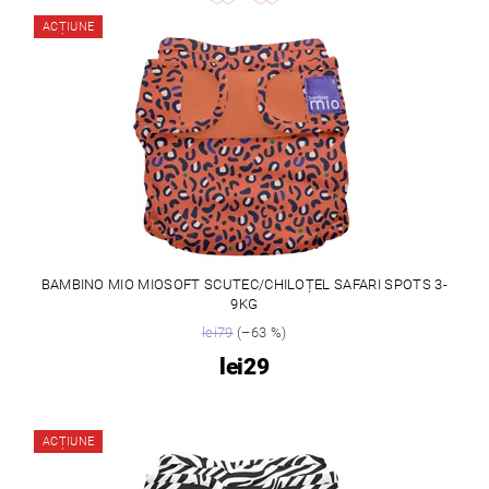
ACȚIUNE
BAMBINO MIO MIOSOFT SCUTEC/CHILOȚEL SAFARI SPOTS 3-
9KG
lei79
(–63 %)
lei29
ACȚIUNE