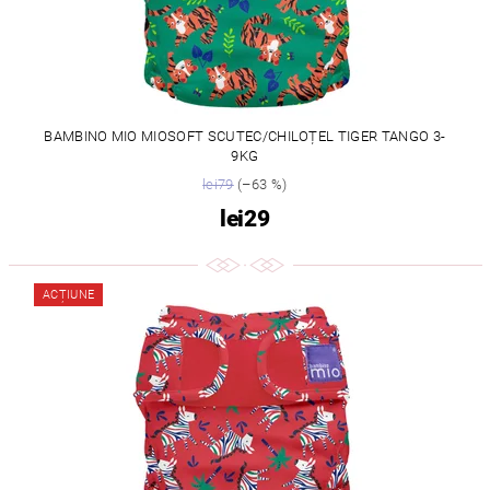
BAMBINO MIO MIOSOFT SCUTEC/CHILOȚEL TIGER TANGO 3-
9KG
lei79
(–63 %)
lei29
ACȚIUNE