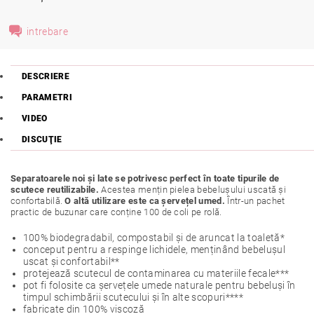
intrebare
DESCRIERE
PARAMETRI
VIDEO
DISCUŢIE
Separatoarele noi și late se potrivesc perfect în toate tipurile de
scutece reutilizabile.
Acestea mențin pielea bebelușului uscată și
confortabilă.
O altă utilizare este ca șervețel umed.
Într-un pachet
practic de buzunar care conține 100 de coli pe rolă.
100% biodegradabil, compostabil și de aruncat la toaletă*
conceput pentru a respinge lichidele, menținând bebelușul
uscat și confortabil**
protejează scutecul de contaminarea cu materiile fecale***
pot fi folosite ca șervețele umede naturale pentru bebeluși în
timpul schimbării scutecului și în alte scopuri****
fabricate din 100% viscoză