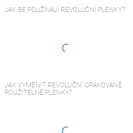
JAK SE POUŽÍVAJÍ REVOLUČNÍ PLENKY?
JAK VYMĚNIT REVOLUČNÍ OPAKOVANĚ
POUŽITELNÉ PLENKY?