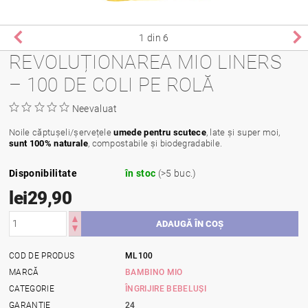
1
din 6
REVOLUȚIONAREA MIO LINERS
– 100 DE COLI PE ROLĂ
Neevaluat
Noile căptușeli/șervețele
umede pentru scutece
, late și super moi,
sunt 100% naturale
, compostabile și biodegradabile.
Disponibilitate
în stoc
(>5 buc.)
lei29,90
COD DE PRODUS
ML100
MARCĂ
BAMBINO MIO
CATEGORIE
ÎNGRIJIRE BEBELUȘI
GARANŢIE
24