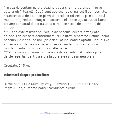
* În caz de contaminare a scaunului, pur și simplu aruncați-l (unul
câte unul) în toaletă. Dacă sunt ude doar cu urină, pot fi compostate.
**Separatorul de scutece permite lichidelor să treacă prin scutecul
multistrat și reduce reacția lor asupra pielii bebelușului. Acest lucru
previne contactul direct cu urina și reduce riscul de dermatită de
scutec.
*** Dacă este murdărit cu scaun de bebeluș, acesta protejează
scutecul de această contaminare. Nu utilizați separatorul atunci când
bebelușul are scaune moi (de obicei, atunci când alăptați). Scaunul va
aluneca apoi de pe inserție și nu se va prinde în scutec și nu va
murdări pantalonii scutecului și alte haine.
***Pur și simplu înmuiați-l în apă caldă sau adăugați câteva picături
de ulei esențial pentru a ajuta la curățarea și calmarea pielii.
Greutate: 0,15 kg.
Informații despre producător:
Bambinomio LTD, Staveley Way, Brixworth, Northampton NN6 9EU,
Regatul Unit, customercare@bambinomio.com