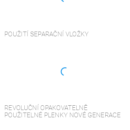
POUŽITÍ SEPARAČNÍ VLOŽKY
REVOLUČNÍ OPAKOVATELNĚ
POUŽITELNÉ PLENKY NOVÉ GENERACE