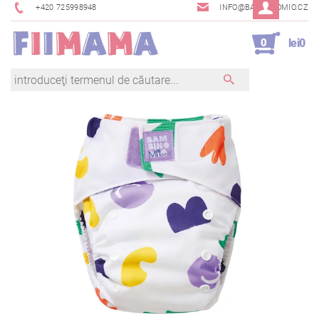
+420 725998948
INFO@BAMBINOMIO.CZ
0
lei0