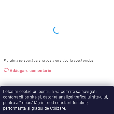
Fiţi prima persoană care va posta un articol la acest produs!
Adăugare comentariu
Folosim cookie-uri pentru a vă permite să navigați
confortabil pe site și, datorită analizei traficului site-ului,
pentru a îmbunătăți în mod constant funcțiile,
|
|
|
Vreau să fiu partener!
Termeni și condiții
Cookies
performanța și gradul de utilizare.
|
|
Prelucrarea datelor
Despre noi
Comanda mea