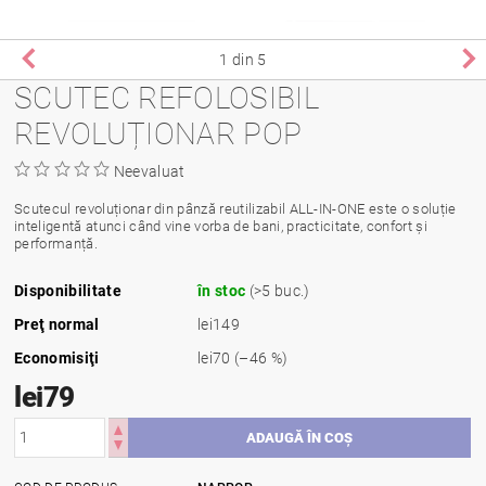
1
din 5
SCUTEC REFOLOSIBIL
REVOLUȚIONAR POP
Neevaluat
Scutecul revoluționar din pânză reutilizabil ALL-IN-ONE este o soluție
inteligentă atunci când vine vorba de bani, practicitate, confort și
performanță.
Disponibilitate
în stoc
(>5 buc.)
Preţ normal
lei149
Economisiţi
lei70
(–46 %)
lei79