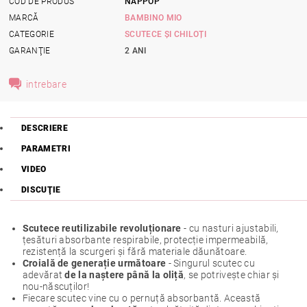
COD DE PRODUS
NAPPOP
MARCĂ
BAMBINO MIO
CATEGORIE
SCUTECE ȘI CHILOȚI
GARANŢIE
2 ANI
intrebare
DESCRIERE
PARAMETRI
VIDEO
DISCUŢIE
Scutece reutilizabile revoluționare
- cu nasturi ajustabili,
țesături absorbante respirabile, protecție impermeabilă,
rezistență la scurgeri și fără materiale dăunătoare.
Croială de generație următoare
- Singurul scutec cu
adevărat
de la naștere până la oliță
, se potrivește chiar și
nou-născuților!
Fiecare scutec vine cu o pernuță absorbantă. Această