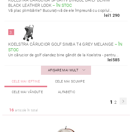
KOELSTRA CĂRUCIOR SPORTIV BINQUE DAILY DENIM
BLACK LEATHER LOOK
–
ÎN STOC
Vă plac plimbările? Bucurați-vă de ele împreună cu copilul...
lei1 290
3.
KOELSTRA CĂRUCIOR GOLF SIMBA T4 GREY MELANGE
–
ÎN
STOC
Un cărucior de golf olandez bine gândit de la Koelstra - pentru...
lei585
AFIŞARE MAI MULT
CELE MAI IEFTINE
CELE MAI SCUMPE
CELE MAI VÂNDUTE
ALFABETIC
1
2
16
articole în total