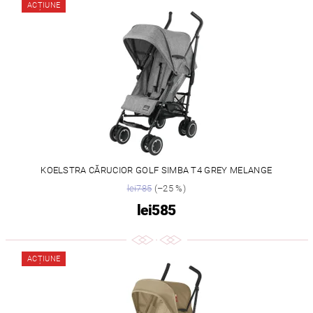
ACȚIUNE
KOELSTRA CĂRUCIOR GOLF SIMBA T4 GREY MELANGE
lei785
(–25 %)
lei585
ACȚIUNE