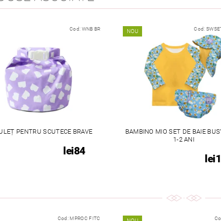
Cod:
WNB BR
Cod:
SWSET
NOU
ULEȚ PENTRU SCUTECE BRAVE
BAMBINO MIO SET DE BAIE BUS
1-2 ANI
lei84
lei
Cod:
MPROC FITC
Co
NOU