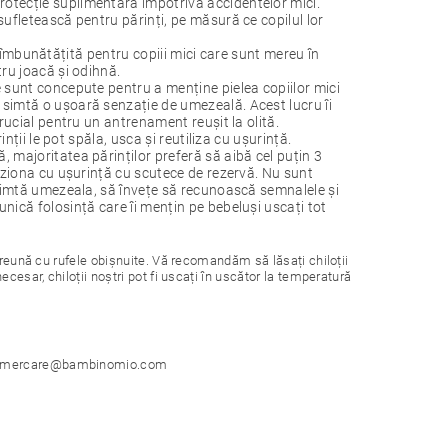
otecție suplimentară împotriva accidentelor mici.
ufletească pentru părinți, pe măsură ce copilul lor
re îmbunătățită pentru copiii mici care sunt mereu în
ru joacă și odihnă.
 sunt concepute pentru a menține pielea copiilor mici
simtă o ușoară senzație de umezeală. Acest lucru îi
rucial pentru un antrenament reușit la olită.
ții le pot spăla, usca și reutiliza cu ușurință.
 majoritatea părinților preferă să aibă cel puțin 3
iziona cu ușurință cu scutece de rezervă. Nu sunt
 simtă umezeala, să învețe să recunoască semnalele și
ică folosință care îi mențin pe bebeluși uscați tot
preună cu rufele obișnuite. Vă recomandăm să lăsați chiloții
cesar, chiloții noștri pot fi uscați în uscător la temperatură
ustomercare@bambinomio.com