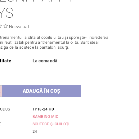
YS
Neevaluat
trenamentul la olită al copilului tău și sporește-i încrederea
i reutilizabili pentru antrenamentul la olită. Sunt ideali
ziția de la scutece la pantaloni scurți.
litate
La comandă
RODUS
TP18-24 HD
BAMBINO MIO
E
SCUTECE ȘI CHILOȚI
24