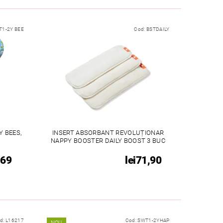
1-2Y BEE
Cod:
BSTDAILY
Y BEES,
INSERT ABSORBANT REVOLUȚIONAR
NAPPY BOOSTER DAILY BOOST 3 BUC
169
lei71,90
d:
L16217
Cod:
SWT1-2YHAP
NOU