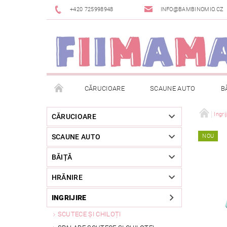
+420 725998948
INFO@BAMBINOMIO.CZ
CĂRUCIOARE
SCAUNE AUTO
B
BRANDURI
DESPACHETAT SAU DIN EXPOZIȚIE
Ingri
CĂRUCIOARE
SCAUNE AUTO
NOU
RETURNAREA MĂRFII
METODE DE PLATĂ
BĂIȚĂ
HRĂNIRE
INGRIJIRE
SCUTECE ȘI CHILOȚI