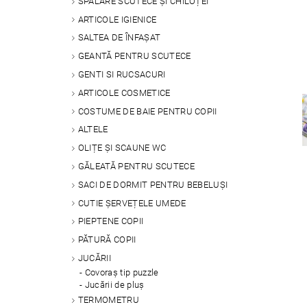
SPALARE SCUTECE ȘI CHILOȚEI
ARTICOLE IGIENICE
SALTEA DE ÎNFAȘAT
GEANTĂ PENTRU SCUTECE
GENTI SI RUCSACURI
ARTICOLE COSMETICE
COSTUME DE BAIE PENTRU COPII
ALTELE
OLIȚE ȘI SCAUNE WC
GĂLEATĂ PENTRU SCUTECE
SACI DE DORMIT PENTRU BEBELUȘI
CUTIE ȘERVEȚELE UMEDE
PIEPTENE COPII
PĂTURĂ COPII
JUCĂRII
Covoraș tip puzzle
Jucării de pluș
TERMOMETRU