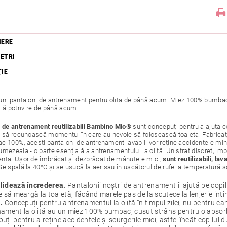
IERE
ETRI
ŢIE
uni pantaloni de antrenament pentru olita de până acum. Miez 100% bumbac
ilă potrivire de până acum.
i de antrenament reutilizabili Bambino Mio®
sunt concepuți pentru a ajuta cop
i să recunoască momentul în care au nevoie să folosească toaleta. Fabricați
 100%, acești pantaloni de antrenament lavabili vor reține accidentele minor
mezeala - o parte esențială a antrenamentului la olită. Un strat discret, imp
nța. Ușor de îmbrăcat și dezbrăcat de mânuțele mici,
sunt reutilizabili, la
 Se spală la 40°C și se usucă la aer sau în uscătorul de rufe la temperatură 
lidează încrederea.
Pantalonii noștri de antrenament îl ajută pe co
e să meargă la toaletă, făcând marele pas de la scutece la lenjerie int
.
Concepuți pentru antrenamentul la olită în timpul zilei, nu pentru can
ament la olită au un miez 100% bumbac, cusut strâns pentru o absorb
uți pentru a reține accidentele și scurgerile mici, astfel încât copilul