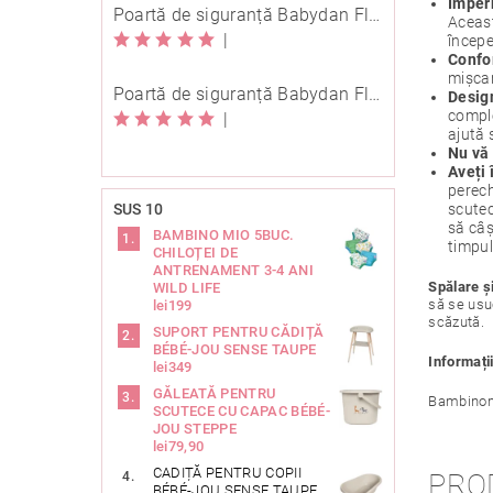
Imper
Poartă de siguranță Babydan Flexi Fit metal neagră 67-105,5 cm cu înșurubare
Aceast
|
începe
Confor
mișcar
Poartă de siguranță Babydan Flexi Fit metal neagră 67-105,5 cm cu înșurubare
Desig
comple
|
ajută 
Nu vă 
Aveți 
perech
SUS 10
scutec
să câș
BAMBINO MIO 5BUC.
timpul
CHILOȚEI DE
ANTRENAMENT 3-4 ANI
Spălare ș
WILD LIFE
să se usuc
lei199
scăzută.
SUPORT PENTRU CĂDIȚĂ
BÉBÉ-JOU SENSE TAUPE
Informați
lei349
GĂLEATĂ PENTRU
Bambinom
SCUTECE CU CAPAC BÉBÉ-
JOU STEPPE
lei79,90
CADIȚĂ PENTRU COPII
PRO
BÉBÉ-JOU SENSE TAUPE