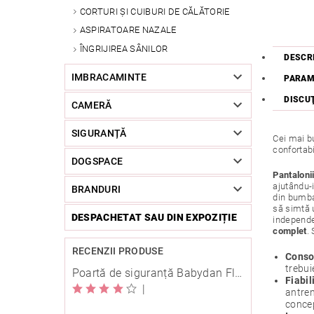
CORTURI ȘI CUIBURI DE CĂLĂTORIE
ASPIRATOARE NAZALE
ÎNGRIJIREA SÂNILOR
DESCR
IMBRACAMINTE
PARAM
DISCU
CAMERĂ
SIGURANȚĂ
Cei mai b
confortab
DOGSPACE
Pantaloni
ajutându-
BRANDURI
din bumbac
să simtă u
DESPACHETAT SAU DIN EXPOZIȚIE
independe
complet
.
RECENZII PRODUSE
Conso
trebui
Poartă de siguranță Babydan Flexi Fit metal albă 67-105,5 cm cu înșurubare
Fiabili
|
antren
concep