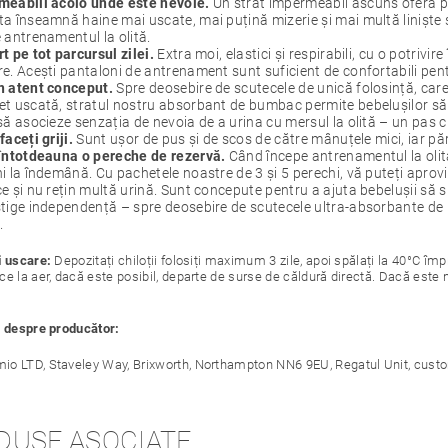
meabili acolo unde este nevoie.
Un strat impermeabil ascuns oferă pr
a înseamnă haine mai uscate, mai puțină mizerie și mai multă liniște s
 antrenamentul la olită.
t pe tot parcursul zilei.
Extra moi, elastici și respirabili, cu o potrivi
e. Acești pantaloni de antrenament sunt suficient de confortabili pent
n atent conceput.
Spre deosebire de scutecele de unică folosință, care
t uscată, stratul nostru absorbant de bumbac permite bebelușilor să 
să asocieze senzația de nevoia de a urina cu mersul la olită – un pas c
faceți griji.
Sunt ușor de pus și de scos de către mânuțele mici, iar părin
întotdeauna o pereche de rezervă.
Când începe antrenamentul la olită,
i la îndemână. Cu pachetele noastre de 3 și 5 perechi, vă puteți aprov
e și nu rețin multă urină. Sunt concepute pentru a ajuta bebelușii să
tige independență – spre deosebire de scutecele ultra-absorbante de un
.
i uscare:
Depozitați chiloții folosiți maximum 3 zile, apoi spălați la 40°C îm
e la aer, dacă este posibil, departe de surse de căldură directă. Dacă este ne
i despre producător:
io LTD, Staveley Way, Brixworth, Northampton NN6 9EU, Regatul Unit, c
DUSE ASOCIATE