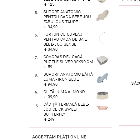
lei125
SUPORT ANATOMIC
PENTRU CADA BEBE JOU
FABULOUS TAUPE
lei94,90
FURTUN CU CUPLAJ
PENTRU CADA DE BAIE
BÉBÉ-JOU SENSE
lei34,90
COVORAȘ DE JOACĂ
PUZZLE SILVER 90X90 CM
lei59
SUPORT ANATOMIC BĂIȚĂ
LUMA - IRON BLUE
SĂC
lei94,90
OLIȚĂ LUMA ALMOND
lei39,90
CĂDIȚĂ TERMALĂ BÉBÉ-
JOU CLICK SWEET
BUTTERFLY
lei249
ACCEPTĂM PLĂŢI ONLINE