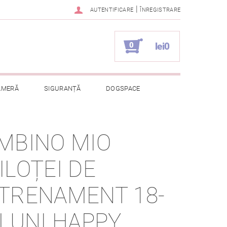
|
AUTENTIFICARE
ÎNREGISTRARE
0
lei0
AMERĂ
SIGURANȚĂ
DOGSPACE
ELOR CU CARACTER PERSONAL
MBINO MIO
ILOȚEI DE
TRENAMENT 18-
UNI HAPPY