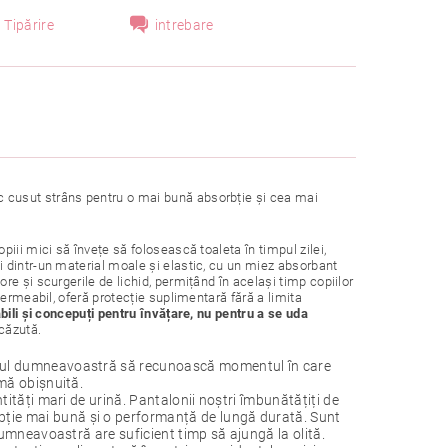
Tipărire
intrebare
 cusut strâns pentru o mai bună absorbție și cea mai
iii mici să învețe să folosească toaleta în timpul zilei,
 dintr-un material moale și elastic, cu un miez absorbant
e și scurgerile de lichid, permițând în același timp copiilor
ermeabil, oferă protecție suplimentară fără a limita
vabili și concepuți pentru învățare, nu pentru a se uda
scăzută.
pilul dumneavoastră să recunoască momentul în care
imă obișnuită.
tități mari de urină. Pantalonii noștri îmbunătățiți de
ție mai bună și o performanță de lungă durată. Sunt
 dumneavoastră are suficient timp să ajungă la olită.