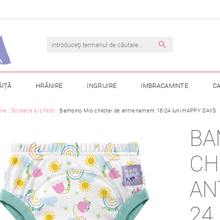
ĂIȚĂ
HRĂNIRE
INGRIJIRE
IMBRACAMINTE
C
jire
Scutece și chiloți
TERMENI ȘI CONDIȚII
Bambino Mio chiloței de antrenament 18-24 luni HAPPY DAYS
CONTACT
PRELUCRAREA DAT
BA
CONSULTAȚII
COMANDA MEA
CH
AN
24 L