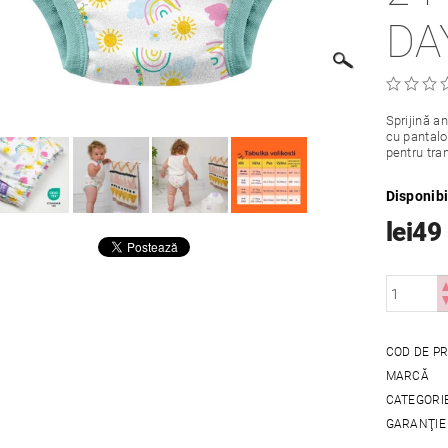
DA
Sprijină an
cu pantalon
pentru tran
Disponibi
lei49
COD DE P
MARCĂ
CATEGORI
GARANŢIE