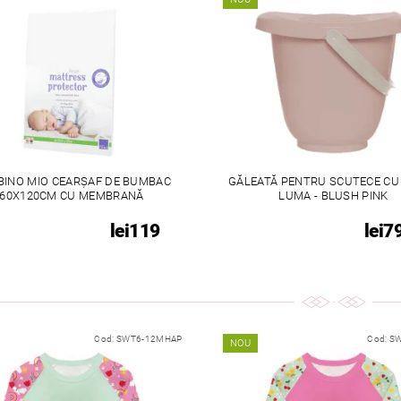
INO MIO CEARȘAF DE BUMBAC
GĂLEATĂ PENTRU SCUTECE CU
60X120CM CU MEMBRANĂ
LUMA - BLUSH PINK
lei119
lei7
Cod:
SWT6-12MHAP
Cod:
SW
NOU