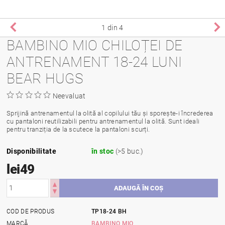
1
din 4
BAMBINO MIO CHILOȚEI DE
ANTRENAMENT 18-24 LUNI
BEAR HUGS
Neevaluat
Sprijină antrenamentul la olită al copilului tău și sporește-i încrederea
cu pantaloni reutilizabili pentru antrenamentul la olită. Sunt ideali
pentru tranziția de la scutece la pantaloni scurți.
Disponibilitate
în stoc
(>5 buc.)
lei49
COD DE PRODUS
TP18-24 BH
MARCĂ
BAMBINO MIO