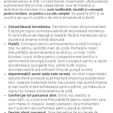
antrenamentului la olită. Un strat discret, impermeabil, oferă protecție
suplimentară fără a limita independența. Ușor de îmbrăcat și
dezbrăcat de mânuțele mici,
sunt reutilizabili, lavabili și concepuți
pentru învățare, nu pentru a se uda complet
. Se spală la 40°C și se
usucă la aer sau în uscătorul de rufe la temperatură scăzută.
Consolidează încrederea.
Pantalonii noștri de antrenament
îl ajută pe copilul dumneavoastră să recunoască momentul
în care trebuie să meargă la toaletă, făcând marele pas de la
scutece la lenjerie intimă obișnuită.
Fiabili.
Concepuți pentru antrenamentul la olită în timpul
zilei, nu pentru cantități mari de urină. Pantalonii noștri
îmbunătățiți de antrenament la olită au un miez 100%
bumbac, cusut strâns pentru o absorbție mai bună și o
performanță de lungă durată. Sunt concepuți pentru a reține
accidentele și scurgerile mici, astfel încât copilul
dumneavoastră are suficient timp să ajungă la olită.
Impermeabili acolo unde este nevoie.
Un strat impermeabil
ascuns oferă protecție suplimentară împotriva accidentelor
mici. Aceasta înseamnă haine mai uscate, mai puțină mizerie
și mai multă liniște sufletească pentru părinți, pe măsură ce
copilul lor începe antrenamentul la olită.
Confort pe tot parcursul zilei.
Extra moi, elastici și
respirabili, cu o potrivire îmbunătățită pentru copiii mici care
sunt mereu în mișcare. Acești pantaloni de antrenament
sunt suficient de confortabili pentru joacă și odihnă.
Design atent conceput.
Spre deosebire de scutecele de