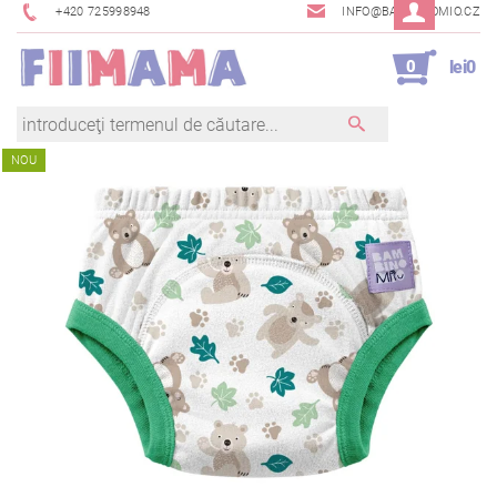
+420 725998948
INFO@BAMBINOMIO.CZ
0
lei0
NOU