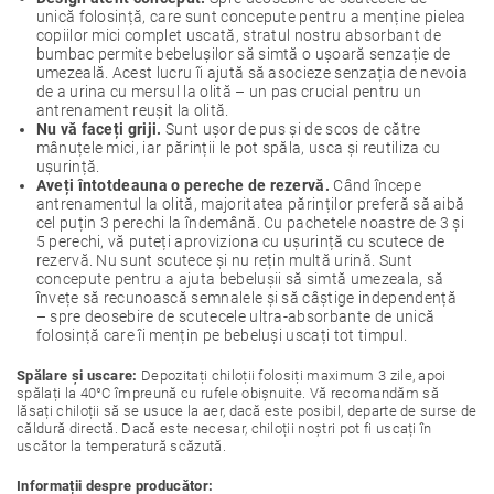
unică folosință, care sunt concepute pentru a menține pielea
copiilor mici complet uscată, stratul nostru absorbant de
bumbac permite bebelușilor să simtă o ușoară senzație de
umezeală. Acest lucru îi ajută să asocieze senzația de nevoia
de a urina cu mersul la olită – un pas crucial pentru un
antrenament reușit la olită.
Nu vă faceți griji.
Sunt ușor de pus și de scos de către
mânuțele mici, iar părinții le pot spăla, usca și reutiliza cu
ușurință.
Aveți întotdeauna o pereche de rezervă.
Când începe
antrenamentul la olită, majoritatea părinților preferă să aibă
cel puțin 3 perechi la îndemână. Cu pachetele noastre de 3 și
5 perechi, vă puteți aproviziona cu ușurință cu scutece de
rezervă. Nu sunt scutece și nu rețin multă urină. Sunt
concepute pentru a ajuta bebelușii să simtă umezeala, să
învețe să recunoască semnalele și să câștige independență
– spre deosebire de scutecele ultra-absorbante de unică
folosință care îi mențin pe bebeluși uscați tot timpul.
Spălare și uscare:
Depozitați chiloții folosiți maximum 3 zile, apoi
spălați la 40°C împreună cu rufele obișnuite. Vă recomandăm să
lăsați chiloții să se usuce la aer, dacă este posibil, departe de surse de
căldură directă. Dacă este necesar, chiloții noștri pot fi uscați în
uscător la temperatură scăzută.
Informații despre producător: