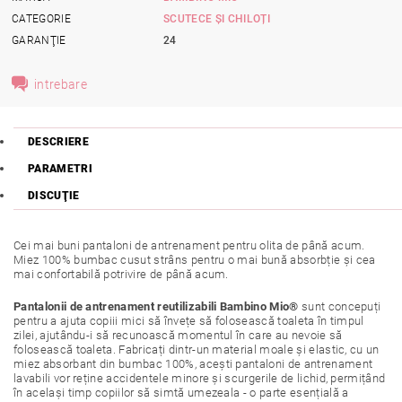
CATEGORIE
SCUTECE ȘI CHILOȚI
GARANŢIE
24
intrebare
DESCRIERE
PARAMETRI
DISCUŢIE
Cei mai buni pantaloni de antrenament pentru olita de până acum.
Miez 100% bumbac cusut strâns pentru o mai bună absorbție și cea
mai confortabilă potrivire de până acum.
Pantalonii de antrenament reutilizabili Bambino Mio®
sunt concepuți
pentru a ajuta copiii mici să învețe să folosească toaleta în timpul
zilei, ajutându-i să recunoască momentul în care au nevoie să
folosească toaleta. Fabricați dintr-un material moale și elastic, cu un
miez absorbant din bumbac 100%, acești pantaloni de antrenament
lavabili vor reține accidentele minore și scurgerile de lichid, permițând
în același timp copiilor să simtă umezeala - o parte esențială a