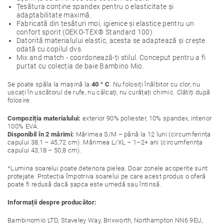
Țesătura conține spandex pentru o elasticitate și
adaptabilitate maximă.
Fabricată din țesături moi, igienice și elastice pentru un
confort sporit (OEKO-TEX® Standard 100).
Datorită materialului elastic, acesta se adaptează și crește
odată cu copilul dvs.
Mix and match - coordonează-ți stilul. Conceput pentru a fi
purtat cu colecția de baie Bambino Mio.
Se poate spăla la mașină la
40 ° C
. Nu folosiți înălbitor cu clor, nu
uscați în uscătorul de rufe, nu călcați, nu curățați chimic. Clătiți după
folosire.
Compoziția materialului:
exterior 90% poliester, 10% spandex, interior
100% EVA.
Disponibil în 2 mărimi:
Mărimea S/M – până la 12 luni (circumferința
capului 38,1 – 45,72 cm). Mărimea L/XL – 1–2+ ani (circumferința
capului 43,18 – 50,8 cm).
*Lumina soarelui poate deteriora pielea. Doar zonele acoperite sunt
protejate. Protecția împotriva soarelui pe care acest produs o oferă
poate fi redusă dacă șapca este umedă sau întinsă.
Informații despre producător:
Bambinomio LTD, Staveley Way, Brixworth, Northampton NN6 9EU,