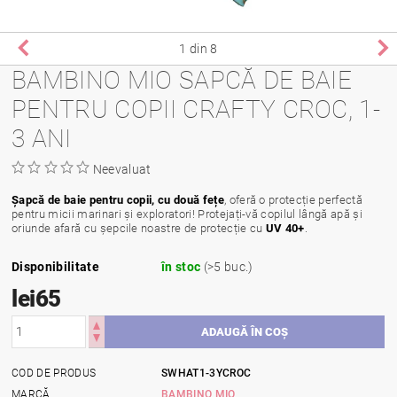
1
din 8
BAMBINO MIO SAPCĂ DE BAIE
PENTRU COPII CRAFTY CROC, 1-
3 ANI
Neevaluat
Șapcă de baie pentru copii, cu două fețe
, oferă o protecție perfectă
pentru micii marinari și exploratori! Protejați-vă copilul lângă apă și
oriunde afară cu șepcile noastre de protecție cu
UV 40+
.
Disponibilitate
în stoc
(>5 buc.)
lei65
COD DE PRODUS
SWHAT1-3YCROC
MARCĂ
BAMBINO MIO