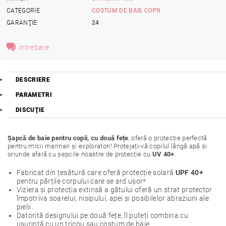
CATEGORIE
COSTUM DE BAIE COPII
GARANŢIE
24
intrebare
DESCRIERE
PARAMETRI
DISCUŢIE
Șapcă de baie pentru copii, cu două fețe
, oferă o protecție perfectă
pentru micii marinari și exploratori! Protejați-vă copilul lângă apă și
oriunde afară cu șepcile noastre de protecție cu
UV 40+
.
Fabricat din țesătură care oferă protecție solară
UPF 40+
pentru părțile corpului care se ard ușor*
Viziera și protecția extinsă a gâtului oferă un strat protector
împotriva soarelui, nisipului, apei și posibilelor abraziuni ale
pielii.
Datorită designului pe două fețe, îl puteți combina cu
ușurință cu un tricou sau costum de baie.