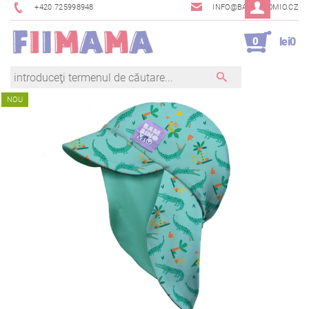
+420 725998948
INFO@BAMBINOMIO.CZ
0
lei0
NOU