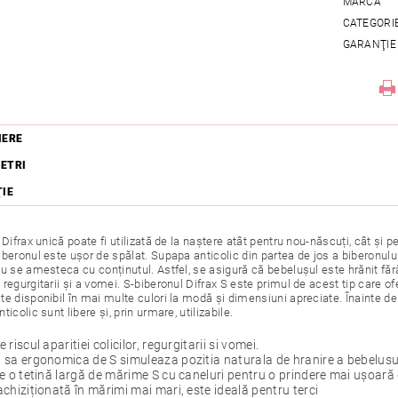
MARCĂ
CATEGORI
GARANŢIE
IERE
ETRI
ŢIE
 Difrax unică poate fi utilizată de la naștere atât pentru nou-născuți, cât și 
beronul este ușor de spălat. Supapa anticolic din partea de jos a biberonulu
u se amesteca cu conținutul. Astfel, se asigură că bebelușul este hrănit fără
regurgitarii și a vomei. S-biberonul Difrax S este primul de acest tip care ofe
e disponibil în mai multe culori la modă și dimensiuni apreciate. Înainte de fie
ticolic sunt libere și, prin urmare, utilizabile.
riscul aparitiei colicilor, regurgitarii si vomei.
sa ergonomica de S simuleaza pozitia naturala de hranire a bebelusul
e o tetină largă de mărime S cu caneluri pentru o prindere mai ușoară 
chiziționată în mărimi mai mari, este ideală pentru terci