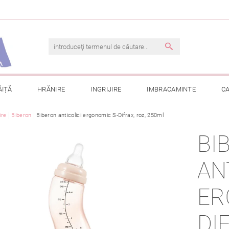
ĂIȚĂ
HRĂNIRE
INGRIJIRE
IMBRACAMINTE
C
ire
Biberon
TERMENI ȘI CONDIȚII
Biberon anticolici ergonomic S-Difrax, roz, 250ml
CONTACT
PRELUCRAREA DAT
BI
CONSULTAȚII
COMANDA MEA
AN
ER
DI