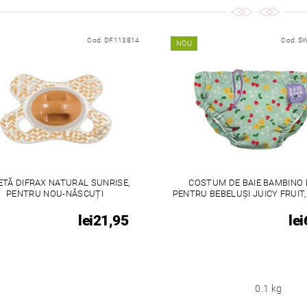
Cod:
DF113B14
Cod:
SW
NOU
TĂ DIFRAX NATURAL SUNRISE,
COSTUM DE BAIE BAMBINO 
PENTRU NOU-NĂSCUȚI
PENTRU BEBELUȘI JUICY FRUIT, 
lei21,95
lei
0.1 kg