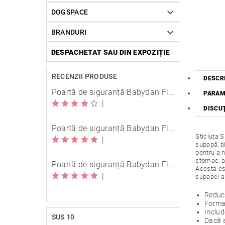
DOGSPACE
BRANDURI
DESPACHETAT SAU DIN EXPOZIȚIE
RECENZII PRODUSE
DESCR
Poartă de siguranță Babydan Flexi Fit metal albă 67-105,5 cm cu înșurubare
PARAM
|
DISCU
Poartă de siguranță Babydan Flexi Fit metal neagră 67-105,5 cm cu înșurubare
Sticluța S
|
supapă, bi
pentru a n
stomac, a 
Poartă de siguranță Babydan Flexi Fit metal neagră 67-105,5 cm cu înșurubare
Acesta est
|
supapei an
Reduce 
Forma 
Includ
SUS 10
Dacă a