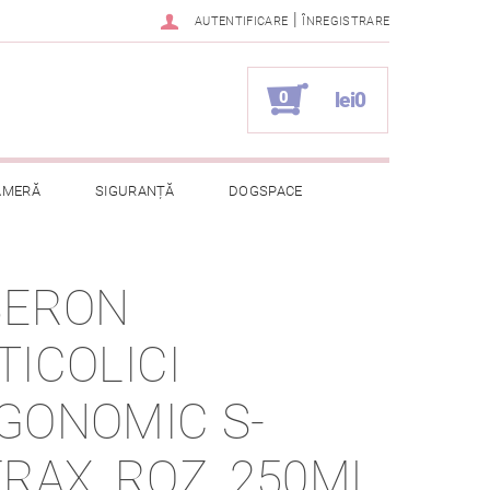
|
AUTENTIFICARE
ÎNREGISTRARE
0
lei0
AMERĂ
SIGURANȚĂ
DOGSPACE
ELOR CU CARACTER PERSONAL
BERON
TICOLICI
GONOMIC S-
FRAX, ROZ, 250ML