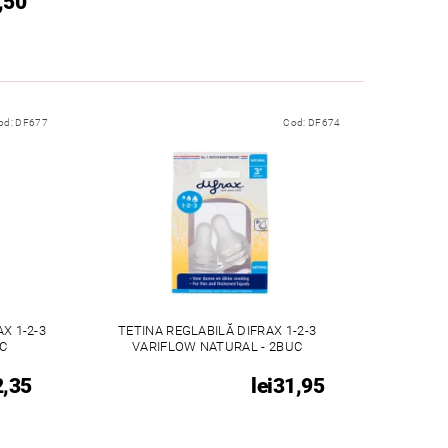
,50
od:
DF677
Cod:
DF674
X 1-2-3
TETINA REGLABILĂ DIFRAX 1-2-3
C
VARIFLOW NATURAL - 2BUC
2,35
lei31,95