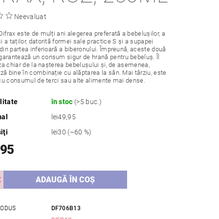
Neevaluat
Difrax este de mulți ani alegerea preferată a bebelușilor, a
 a taților, datorită formei sale practice S și a supapei
 din partea inferioară a biberonului. Împreună, aceste două
arantează un consum sigur de hrană pentru bebeluș. Îl
liza chiar de la nașterea bebelușului și, de asemenea,
ză bine în combinație cu alăptarea la sân. Mai târziu, este
i cu consumul de terci sau alte alimente mai dense.
litate
în stoc
(>5 buc.)
mal
lei49,95
iţi
lei30
(–60 %)
,95
RODUS
DF706B13