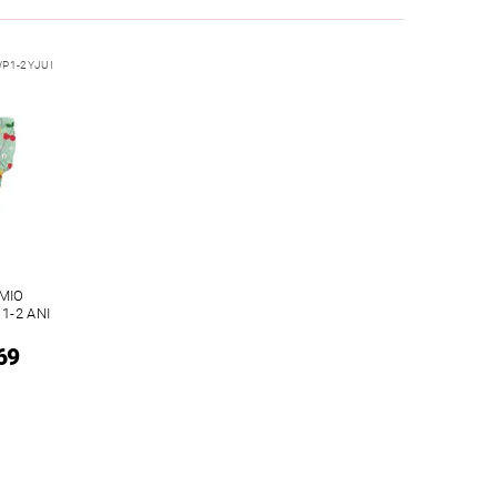
P1-2YJUI
MIO
1-2 ANI
69