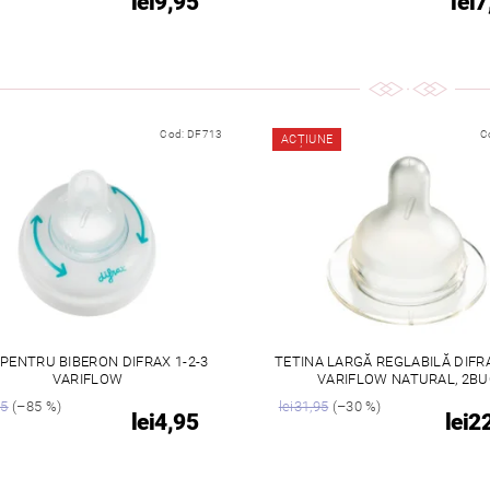
lei9,95
lei7
Cod:
DF713
C
ACȚIUNE
 PENTRU BIBERON DIFRAX 1-2-3
TETINA LARGĂ REGLABILĂ DIFRA
VARIFLOW
VARIFLOW NATURAL, 2BU
95
(–85 %)
lei31,95
(–30 %)
lei4,95
lei2