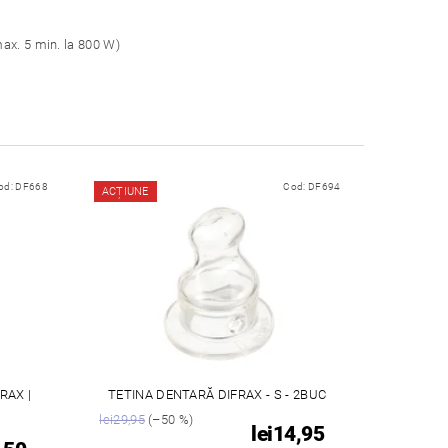
max. 5 min. la 800 W)
od:
DF668
Cod:
DF694
ACȚIUNE
RAX |
TETINA DENTARĂ DIFRAX - S - 2BUC
lei29,95
(–50 %)
lei14,95