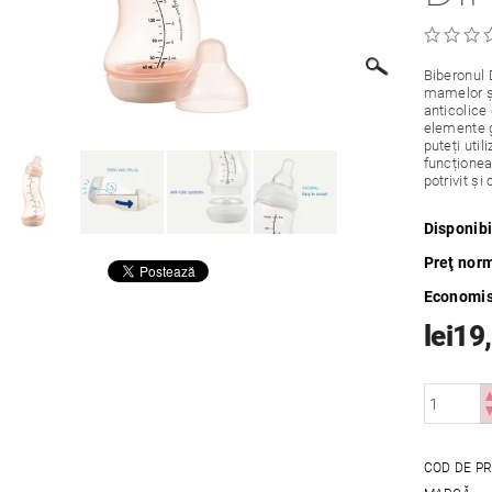
Biberonul 
mamelor și
anticolice
elemente g
puteți uti
funcționea
potrivit ș
Disponibi
Preţ nor
Economis
lei19
COD DE P