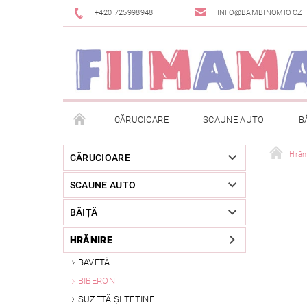
+420 725998948
INFO@BAMBINOMIO.CZ
CĂRUCIOARE
SCAUNE AUTO
B
BRANDURI
DESPACHETAT SAU DIN EXPOZIȚIE
Hrăn
CĂRUCIOARE
SCAUNE AUTO
RETURNAREA MĂRFII
METODE DE PLATĂ
BĂIȚĂ
HRĂNIRE
BAVETĂ
BIBERON
SUZETĂ ȘI TETINE