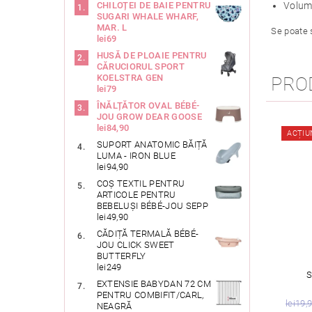
Volum
CHILOȚEI DE BAIE PENTRU
SUGARI WHALE WHARF,
MAR. L
Se poate 
lei69
HUSĂ DE PLOAIE PENTRU
CĂRUCIORUL SPORT
KOELSTRA GEN
PRO
lei79
ÎNĂLȚĂTOR OVAL BÉBÉ-
JOU GROW DEAR GOOSE
lei84,90
ACȚIU
SUPORT ANATOMIC BĂIȚĂ
LUMA - IRON BLUE
lei94,90
COȘ TEXTIL PENTRU
ARTICOLE PENTRU
BEBELUȘI BÉBÉ-JOU SEPP
lei49,90
CĂDIȚĂ TERMALĂ BÉBÉ-
JOU CLICK SWEET
BUTTERFLY
lei249
S
EXTENSIE BABYDAN 72 CM
PENTRU COMBIFIT/CARL,
lei19,
NEAGRĂ