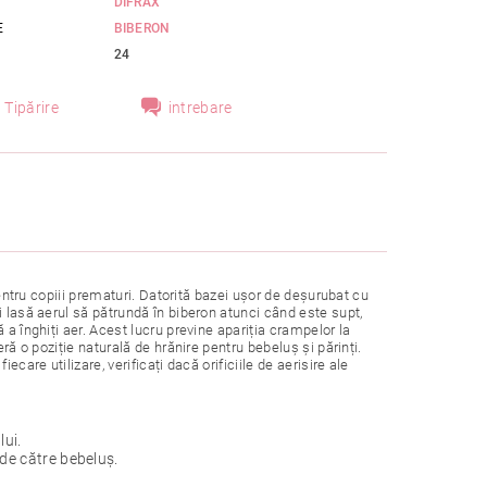
DIFRAX
E
BIBERON
24
Tipărire
intrebare
pentru copiii prematuri. Datorită bazei ușor de deșurubat cu
i lasă aerul să pătrundă în biberon atunci când este supt,
 a înghiți aer. Acest lucru previne apariția crampelor la
ră o poziție naturală de hrănire pentru bebeluș și părinți.
care utilizare, verificați dacă orificiile de aerisire ale
ui.
de către bebeluș.