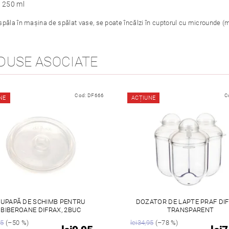
 250 ml
spăla în mașina de spălat vase, se poate încălzi în cuptorul cu microunde (
DUSE ASOCIATE
Cod:
DF666
C
NE
ACȚIUNE
UPAPĂ DE SCHIMB PENTRU
DOZATOR DE LAPTE PRAF DIF
BIBEROANE DIFRAX, 2BUC
TRANSPARENT
95
(–50 %)
lei34,95
(–78 %)