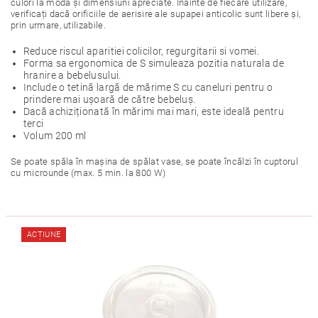
culori la modă și dimensiuni apreciate. Înainte de fiecare utilizare,
verificați dacă orificiile de aerisire ale supapei anticolic sunt libere și,
prin urmare, utilizabile.
Reduce riscul aparitiei colicilor, regurgitarii si vomei.
Forma sa ergonomica de S simuleaza pozitia naturala de
hranire a bebelusului.
Include o tetină largă de mărime S cu caneluri pentru o
prindere mai ușoară de către bebeluș.
Dacă achiziționată în mărimi mai mari, este ideală pentru
terci
Volum 200 ml
Se poate spăla în mașina de spălat vase, se poate încălzi în cuptorul
cu microunde (max. 5 min. la 800 W)
ACȚIUNE