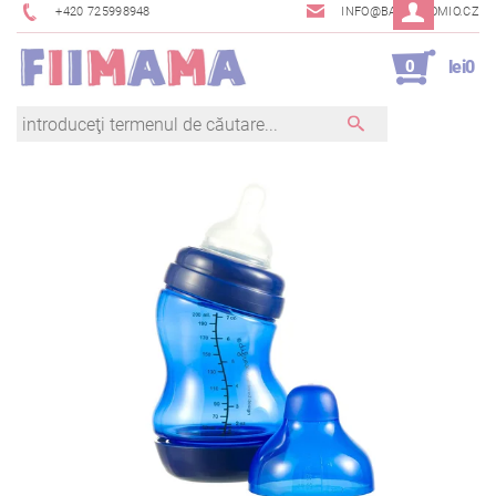
+420 725998948
INFO@BAMBINOMIO.CZ
0
lei0