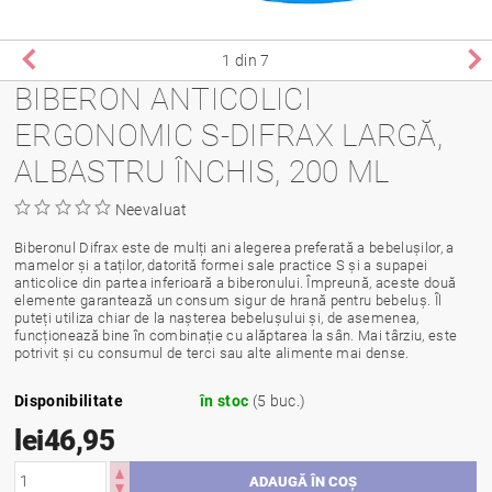
1
din 7
BIBERON ANTICOLICI
ERGONOMIC S-DIFRAX LARGĂ,
ALBASTRU ÎNCHIS, 200 ML
Neevaluat
Biberonul Difrax este de mulți ani alegerea preferată a bebelușilor, a
mamelor și a taților, datorită formei sale practice S și a supapei
anticolice din partea inferioară a biberonului. Împreună, aceste două
elemente garantează un consum sigur de hrană pentru bebeluș. Îl
puteți utiliza chiar de la nașterea bebelușului și, de asemenea,
funcționează bine în combinație cu alăptarea la sân. Mai târziu, este
potrivit și cu consumul de terci sau alte alimente mai dense.
Disponibilitate
în stoc
(5 buc.)
lei46,95