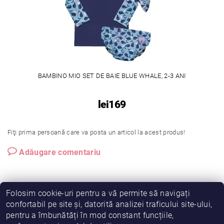
BAMBINO MIO SET DE BAIE BLUE WHALE, 2-3 ANI
lei169
Fiţi prima persoană care va posta un articol la acest produs!
Adăugare comentariu
Folosim cookie-uri pentru a vă permite să navigați
confortabil pe site și, datorită analizei traficului site-ului,
pentru a îmbunătăți în mod constant funcțiile,