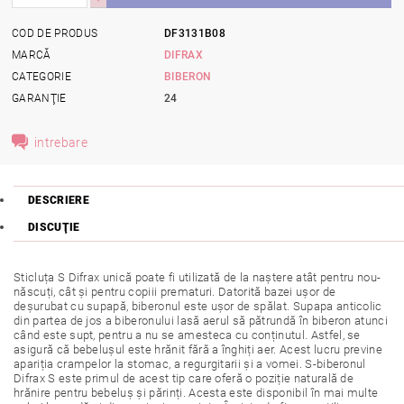
COD DE PRODUS
DF3131B08
MARCĂ
DIFRAX
CATEGORIE
BIBERON
GARANŢIE
24
intrebare
DESCRIERE
DISCUŢIE
Sticluța S Difrax unică poate fi utilizată de la naștere atât pentru nou-
născuți, cât și pentru copiii prematuri. Datorită bazei ușor de
deșurubat cu supapă, biberonul este ușor de spălat. Supapa anticolic
din partea de jos a biberonului lasă aerul să pătrundă în biberon atunci
când este supt, pentru a nu se amesteca cu conținutul. Astfel, se
asigură că bebelușul este hrănit fără a înghiți aer. Acest lucru previne
apariția crampelor la stomac, a regurgitarii și a vomei. S-biberonul
Difrax S este primul de acest tip care oferă o poziție naturală de
hrănire pentru bebeluș și părinți. Acesta este disponibil în mai multe