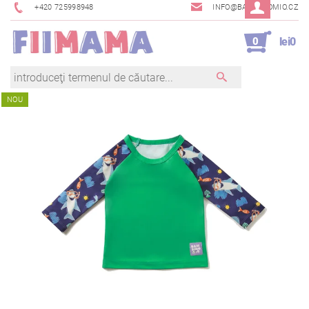
+420 725998948
INFO@BAMBINOMIO.CZ
0
lei0
NOU