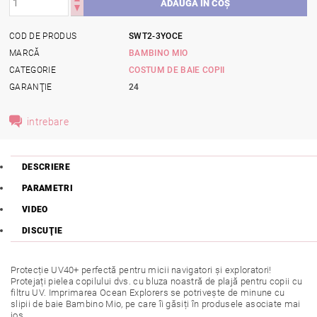
COD DE PRODUS
SWT2-3YOCE
MARCĂ
BAMBINO MIO
CATEGORIE
COSTUM DE BAIE COPII
GARANŢIE
24
intrebare
DESCRIERE
PARAMETRI
VIDEO
DISCUŢIE
Protecție UV40+ perfectă pentru micii navigatori și exploratori!
Protejați pielea copilului dvs. cu bluza noastră de plajă pentru copii cu
filtru UV. Imprimarea Ocean Explorers se potrivește de minune cu
slipii de baie Bambino Mio, pe care îi găsiți în produsele asociate mai
jos.