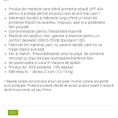
Produs din material care oferă protecție solară UPF 40+
pentru a proteja părțile corpului care se ard mai ușor *
Materialul durabil și mânecile lungi oferă un strat de
protecție împotriva soarelui, nisipului, apei și a posibilelor
răni pe piele
Conține elastan pentru flexibilitate maximă
Realizat din țesături moi, igienice și elastice pentru un
confort deosebit (OEKO-TEX® Standard 100)
Fabricat din material ușor, cu uscare rapidă, care nu va
trage copilul sub apă
Mix & match - îmbunătățeșteți stilul la plajă. Se combină
minunat cu slipii de baie reutilizabile Bambino Mio
Se poate spăla și usca în mașina de spălat
Produs din: 90% poliester, 10% elastan
Mărimea XL - vârsta 2-3 ani (12-15 kg)
* Razele solare pot provoca arsuri pe piele. Numai zonele acoperite
sunt protejate. Protecția solară oferită de acest produs poate fi redusă
dacă tricoul este ud sau întins.
NOU