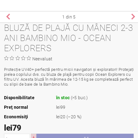
1
din 5
BLUZĂ DE PLAJĂ CU MÂNECI 2-3
ANI BAMBINO MIO - OCEAN
EXPLORERS
Neevaluat
Protecție UV40+ perfectă pentru micii navigatori și exploratori! Protejați
pielea copilului dvs. cu bluza de plajă pentru copii Ocean Explorers cu
filtru UV. Acesta bluză în mărimea de 12-15 kg se completează perfect
cu slipii de baie de la Bambino Mio.
Disponibilitate
în stoc
(>5 buc.)
Preţ normal
lei99
Economisiţi
lei20
(–20 %)
lei79