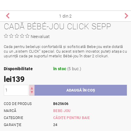
1
din 2
CADĂ BÉBÉ-JOU CLICK SEPP
Neevaluat
Cada pentru bebeluși confortabilă și sofisticată Bebe-jou este dotată
cu un „sistem CLICK” special. Cu acest sistem inovator, puteți atașa cu
ușurință cada pe suportul metalic Bébé-jou în doar 2 clickuri.
Disponibilitate
în stoc
(5 buc.)
lei139
COD DE PRODUS
B625606
MARCĂ
BEBE-JOU
CATEGORIE
CĂDIȚE PENTRU BAIE
GARANŢIE
24