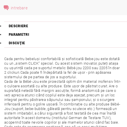
intrebare
DESCRIERE
PARAMETRI
DISCUŢIE
Cada pentru bebeluși confortabilă și sofisticată Bebe-jou este dotată
cu un „sistem CLICK” special. Cu acest sistem inovator, puteți atașa
cu ușurință cada pe suportul metalic Bébé-jou 2200 sau 2205 în doar
2 clickuri.Cada poate fi îndepărtată la fel de ușor - prin apăsarea
sistemului de pe partea de jos a suportului.
Cada de la Bébé-Jou este proiectată optim din material inofensiv într-
o culoare asortată cu alte produse. Este ușor de păstrat curat. Are o
suprafață netedă fără margini ascuțite, formă anatomică pe care o
veți aprecia atunci când copilul este deja așezat, precum și un loc
integrat pentru păstrarea săpunului sau șamponului, și o scurgere
inferioară pentru o golire ușoară. În combinație cu alte produse Bébé-
Jou (suport, bebe-bubble, găleată pentru scutece etc.) formează un
sistem imbatabil, a cărui siguranță a fost testată de cea mai înaltă
autoritate în acest domeniu (Institutul German de Testare TUV),
acoperind toate nevoile copiilor și ale mamelor atunci când fac baie.
Cada este de asemenea spațioasă, așa că va servi mult timp.