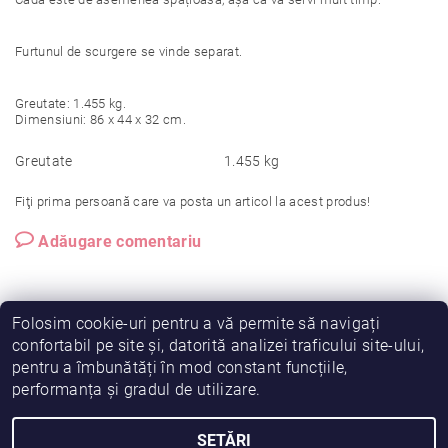
Furtunul de scurgere se vinde separat.
Greutate: 1.455 kg.
Dimensiuni: 86 x 44 x 32 cm.
Greutate
1.455 kg
Fiţi prima persoană care va posta un articol la acest produs!
Adăugare comentariu
Folosim cookie-uri pentru a vă permite să navigați
confortabil pe site și, datorită analizei traficului site-ului,
pentru a îmbunătăți în mod constant funcțiile,
|
|
|
Vreau să fiu partener!
Termeni și condiții
Cookies
performanța și gradul de utilizare.
|
|
Prelucrarea datelor
Despre noi
Comanda mea
SETĂRI