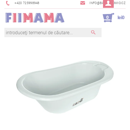
+420 725998948
INFO@BAMBINOMIO.CZ
0
lei0