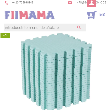
+420 725998948
INFO@BAMBINOMIO.CZ
0
lei0
NOU