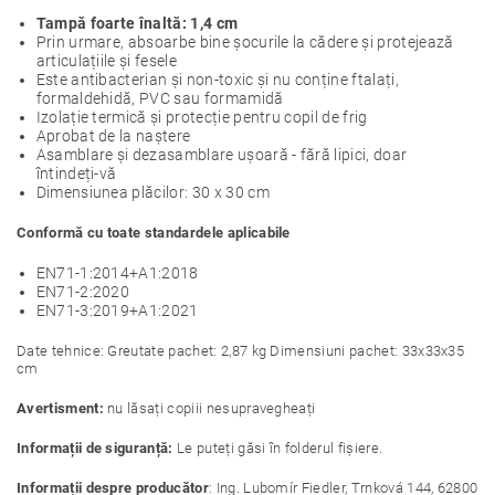
Tampă foarte înaltă: 1,4 cm
Prin urmare, absoarbe bine șocurile la cădere și protejează
articulațiile și fesele
Este antibacterian și non-toxic și nu conține ftalați,
formaldehidă, PVC sau formamidă
Izolație termică și protecție pentru copil de frig
Aprobat de la naștere
Asamblare și dezasamblare ușoară - fără lipici, doar
întindeți-vă
Dimensiunea plăcilor: 30 x 30 cm
Conformă cu toate standardele aplicabile
EN71-1:2014+A1:2018
EN71-2:2020
EN71-3:2019+A1:2021
Date tehnice: Greutate pachet: 2,87 kg Dimensiuni pachet: 33x33x35
cm
Avertisment:
nu lăsați copiii nesupravegheați
Informații de siguranță:
Le puteți găsi în folderul fișiere.
Informații despre producător
: Ing. Lubomír Fiedler, Trnková 144, 62800