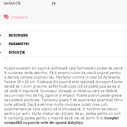
GARANŢIE
24
intrebare
DESCRIERE
PARAMETRI
DISCUŢIE
Puzzle excelent din spumă ranforsată care formează o podea de joacă
în culoarea verde deschis. Fă-ți propriul covor de joacă original pentru
a decora camera copilului tău. Pachetul contine in total 25 de faianta,
fiecare 30 x 30 cm. Podeaua din spumă este realizată din spumă extra
densă de 1,4 cm grosime, astfel încât copiii să se poată juca pe ea și
să cadă în siguranță. Covorașul izolează un bebeluș care se târăște
sau un copil mic de frig, zgomot și impact. Foarte potrivit peste gresie
sau podele plutitoare. Tamponul poate fi de asemenea asamblat într-o
cutie pătrată. Dacă aveți mai multe covorașe, puteți crea cutii
suplimentare pe care copilul să le stivuească. O mulțime de opțiuni
pentru joc activ. Multe moduri de utilizare, de ex. podea pentru un cort
în camping, podea pentru o mașină dacă vrei să dormi în el.
Complet
compatibil cu puzzle-urile din spumă BabyDan.