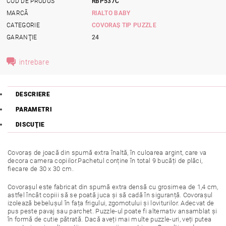
COD DE PRODUS
RBP537C
MARCĂ
RIALTO BABY
CATEGORIE
COVORAȘ TIP PUZZLE
GARANŢIE
24
intrebare
DESCRIERE
PARAMETRI
DISCUŢIE
Covoraș de joacă din spumă extra înaltă, în culoarea argint, care va
decora camera copiilor.Pachetul conține în total 9 bucăți de plăci,
fiecare de 30 x 30 cm.
Covorașul este fabricat din spumă extra densă cu grosimea de 1,4 cm,
astfel încât copiii să se poată juca și să cadă în siguranță. Covorașul
izolează bebelușul în fața frigului, zgomotului și loviturilor. Adecvat de
pus peste pavaj sau parchet. Puzzle-ul poate fi alternativ ansamblat și
în formă de cutie pătrată. Dacă aveți mai multe puzzle-uri, veți putea