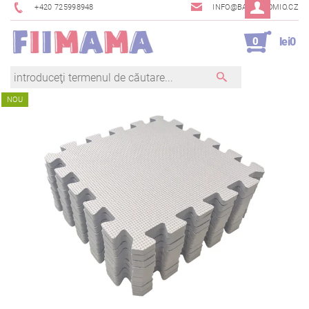
+420 725998948
INFO@BAMBINOMIO.CZ
0
lei0
NOU