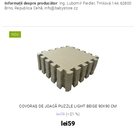
Informații despre producător
: Ing. Lubomír Fiedler, Trnková 144, 62800
Brno, Republica Cehă, info@babystore.cz
NOU
COVORAȘ DE JOACĂ PUZZLE LIGHT BEIGE 90X90 CM
lei75
(–21 %)
lei59