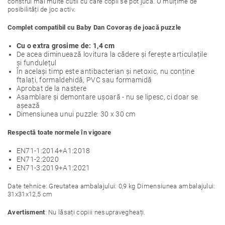
construi mai multe cutii cu care copii se pot juca. O mulțime de
posibilități de joc activ.
Complet compatibil cu Baby Dan Covoraș de joacă puzzle
Cu o extra grosime de: 1,4 cm
De acea diminuează lovitura la cădere și ferește articulațile
și fundulețul
În același timp este antibacterian și netoxic, nu conține
ftalați, formaldehidă, PVC sau formamidă
Aprobat de la nastere
Asamblare și demontare ușoară - nu se lipesc, ci doar se
așează
Dimensiunea unui puzzle: 30 x 30 cm
Respectă toate normele în vigoare
EN71-1:2014+A1:2018
EN71-2:2020
EN71-3:2019+A1:2021
Date tehnice: Greutatea ambalajului: 0,9 kg Dimensiunea ambalajului:
31x31x12,5 cm
Avertisment
: Nu lăsați copiii nesupravegheați.