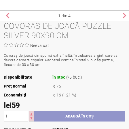
1
din 4
COVORAȘ DE JOACĂ PUZZLE
SILVER 90X90 CM
Neevaluat
Covoraș de joacă din spumă extra înaltă, în culoarea argint, care va
decora camera copiilor. Pachetul conține în total 9 bucăți puzzle,
fiecare de 30 x 30 cm.
Disponibilitate
în stoc
(>5 buc.)
Preţ normal
lei75
Economisiţi
lei16
(–21 %)
lei59