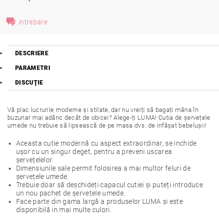
intrebare
DESCRIERE
PARAMETRI
DISCUŢIE
Vă plac lucrurile moderne și stilate, dar nu vreiți să bagați mâna în
buzunar mai adânc decât de obicei? Alege-ți LUMA! Cutia de șervețele
umede nu trebuie să lipsească de pe masa dvs. de infășat bebelușii!
Aceasta cutie modernă cu aspect extraordinar, se inchide
ușor cu un singur deget, pentru a preveni uscarea
șervețelelor.
Dimensiunile sale permit folosirea a mai multor feluri de
șervețele umede.
Trebuie doar să deschideți capacul cutiei și puteți introduce
un nou pachet de șervețele umede.
Face parte din gama largă a produselor LUMA și este
disponibilă in mai multe culori.