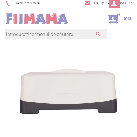
+420 725998948
INFO@BAMBINOMIO.CZ
0
lei0