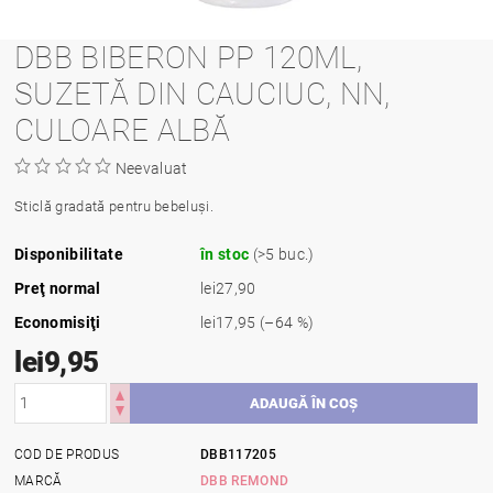
DBB BIBERON PP 120ML,
SUZETĂ DIN CAUCIUC, NN,
CULOARE ALBĂ
Neevaluat
Sticlă gradată pentru bebeluși.
Disponibilitate
în stoc
(>5 buc.)
Preţ normal
lei27,90
Economisiţi
lei17,95
(–64 %)
lei9,95
COD DE PRODUS
DBB117205
MARCĂ
DBB REMOND