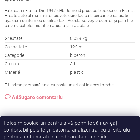
Fabricat în Franța. Din 1947, dBb Remond produce biberoane în Franța.
El este autorul mai multor brevete care fac ca biberoanele să arate
așa cum suntem obișnuiți astăzi. Acesta servește copiilor și părinților
care nu pot oferi nutriție naturală prin alăptare.
Greutate
0.039 kg
Capacitate
120 ml
Categorie
biberon
Culoare
Alb
Materiál
plastic
Fiţi prima persoană care va posta un articol la acest produs!
Adăugare comentariu
Folosim cookie-uri pentru a vă permite să navigați
confortabil pe site și, datorită analizei traficului site-ului,
pentru a îmbunătăți în mod constant funcțiile,