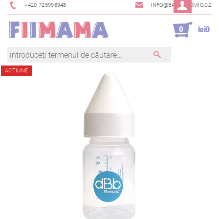
+420 725998948
INFO@BAMBINOMIO.CZ
0
lei0
ACȚIUNE