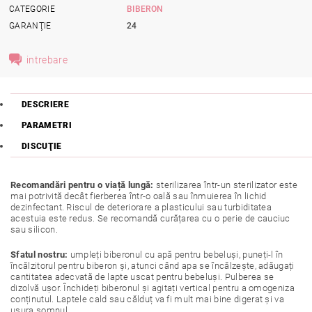
CATEGORIE
BIBERON
GARANŢIE
24
intrebare
DESCRIERE
PARAMETRI
DISCUŢIE
Recomandări pentru o viață lungă:
sterilizarea într-un sterilizator este
mai potrivită decât fierberea într-o oală sau înmuierea în lichid
dezinfectant. Riscul de deteriorare a plasticului sau turbiditatea
acestuia este redus. Se recomandă curățarea cu o perie de cauciuc
sau silicon.
Sfatul nostru:
umpleți biberonul cu apă pentru bebeluși, puneți-l în
încălzitorul pentru biberon și, atunci când apa se încălzește, adăugați
cantitatea adecvată de lapte uscat pentru bebeluși. Pulberea se
dizolvă ușor. Închideți biberonul și agitați vertical pentru a omogeniza
conținutul. Laptele cald sau călduț va fi mult mai bine digerat și va
ușura somnul.