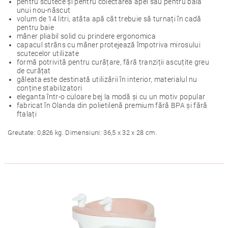
pentru scutece și pentru colectarea apei sau pentru baia
unui nou-născut
volum de 14 litri, atâta apă cât trebuie să turnați în cadă
pentru baie
mâner pliabil solid cu prindere ergonomica
capacul strâns cu mâner protejează împotriva mirosului
scutecelor utilizate
formă potrivită pentru curățare, fără tranziții ascuțite greu
de curățat
găleata este destinată utilizării în interior, materialul nu
conține stabilizatori
eleganta într-o culoare bej la modă și cu un motiv popular
fabricat în Olanda din polietilenă premium fără BPA și fără
ftalați
Greutate: 0,826 kg. Dimensiuni: 36,5 x 32 x 28 cm.