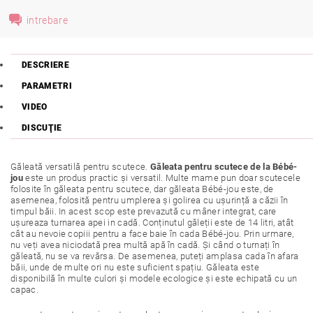
intrebare
DESCRIERE
PARAMETRI
VIDEO
DISCUŢIE
Găleată versatilă pentru scutece.
Găleata pentru scutece de la Bébé-
jou
este un produs practic și versatil. Multe mame pun doar scutecele
folosite în găleata pentru scutece, dar găleata Bébé-jou este, de
asemenea, folosită pentru umplerea și golirea cu ușurință a căzii în
timpul băii. In acest scop este prevazută cu mâner integrat, care
ușureaza turnarea apei in cadă. Conținutul găleții este de 14 litri, atât
cât au nevoie copiii pentru a face baie în cada Bébé-jou. Prin urmare,
nu veți avea niciodată prea multă apă în cadă. Și când o turnați în
găleată, nu se va revărsa. De asemenea, puteți amplasa cada în afara
băii, unde de multe ori nu este suficient spațiu. Găleata este
disponibilă în multe culori și modele ecologice și este echipată cu un
capac.