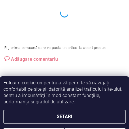
Fiţi prima persoană care va posta un articol la acest produs!
Adăugare comentariu
Folosim cookie-uri pentru a vă permite să navigați
confortabil pe site și, datorită analizei traficului site-ului,
pentru a îmbunătăți în mod constant funcțiile,
|
|
|
Vreau să fiu partener!
Termeni și condiții
Cookies
performanța și gradul de utilizare.
|
|
Prelucrarea datelor
Despre noi
Comanda mea
SETĂRI
2026 © Fiimama, toate drepturile rezervate