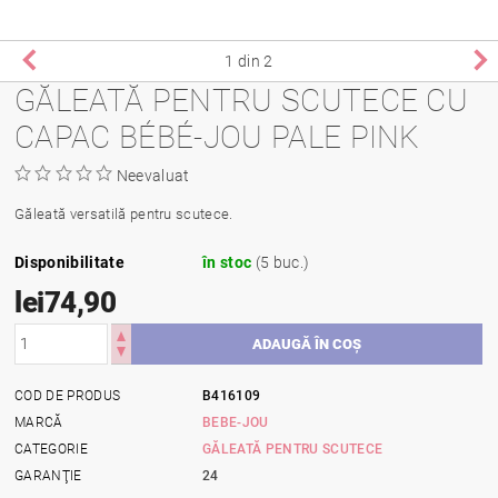
1
din 2
GĂLEATĂ PENTRU SCUTECE CU
CAPAC BÉBÉ-JOU PALE PINK
Neevaluat
Găleată versatilă pentru scutece.
Disponibilitate
în stoc
(5 buc.)
lei74,90
COD DE PRODUS
B416109
MARCĂ
BEBE-JOU
CATEGORIE
GĂLEATĂ PENTRU SCUTECE
GARANŢIE
24