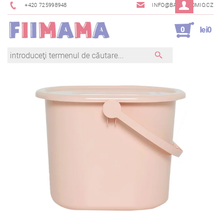
+420 725998948
INFO@BAMBINOMIO.CZ
0
lei0