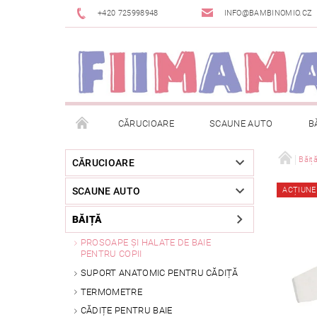
+420 725998948
INFO@BAMBINOMIO.CZ
CĂRUCIOARE
SCAUNE AUTO
B
BRANDURI
DESPACHETAT SAU DIN EXPOZIȚIE
Băiț
CĂRUCIOARE
SCAUNE AUTO
ACȚIUNE
RETURNAREA MĂRFII
METODE DE PLATĂ
BĂIȚĂ
PROSOAPE ȘI HALATE DE BAIE
PENTRU COPII
SUPORT ANATOMIC PENTRU CĂDIȚĂ
TERMOMETRE
CĂDIȚE PENTRU BAIE