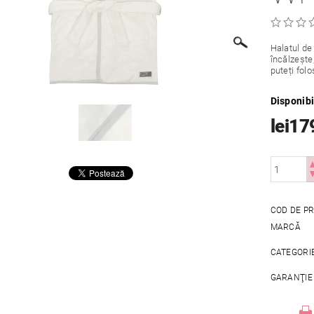
Halatul de
încălzește
puteți folo
Disponibi
lei17
COD DE P
MARCĂ
CATEGORI
GARANŢIE