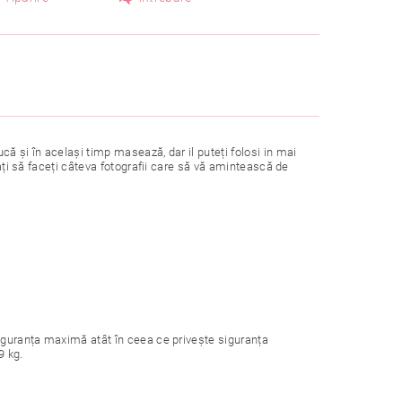
ă și în același timp masează, dar il puteți folosi in mai
tați să faceți câteva fotografii care să vă amintească de
iguranța maximă atât în ​​ceea ce privește siguranța
9 kg.