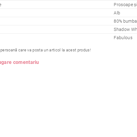
e
Prosoape și
Alb
80% bumbac
Shadow Wh
Fabulous
 persoană care va posta un articol la acest produs!
gare comentariu