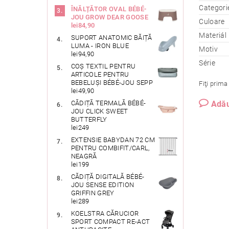
Categori
ÎNĂLȚĂTOR OVAL BÉBÉ-
JOU GROW DEAR GOOSE
Culoare
lei84,90
Materiál
SUPORT ANATOMIC BĂIȚĂ
LUMA - IRON BLUE
Motiv
lei94,90
Série
COȘ TEXTIL PENTRU
ARTICOLE PENTRU
BEBELUȘI BÉBÉ-JOU SEPP
Fiţi prima
lei49,90
Adău
CĂDIȚĂ TERMALĂ BÉBÉ-
JOU CLICK SWEET
BUTTERFLY
lei249
EXTENSIE BABYDAN 72 CM
PENTRU COMBIFIT/CARL,
NEAGRĂ
lei199
CĂDIȚĂ DIGITALĂ BÉBÉ-
JOU SENSE EDITION
GRIFFIN GREY
lei289
KOELSTRA CĂRUCIOR
SPORT COMPACT RE-ACT