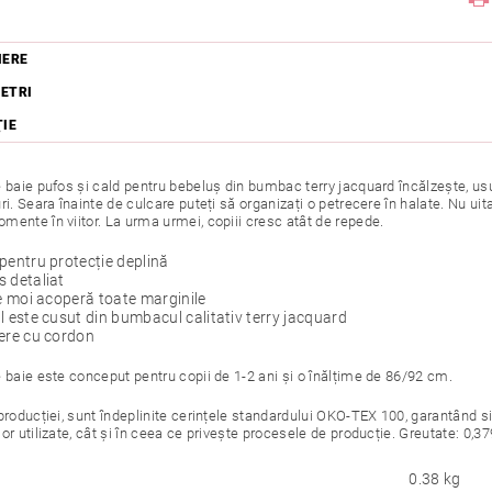
IERE
ETRI
ŢIE
 baie pufos și cald pentru bebeluș din bumbac terry jacquard încălzește, usuc
ri. Seara înainte de culcare puteți să organizați o petrecere în halate. Nu ui
mente în viitor. La urma urmei, copiii cresc atât de repede.
pentru protecție deplină
 detaliat
le moi acoperă toate marginile
l este cusut din bumbacul calitativ terry jacquard
ere cu cordon
e baie este conceput pentru copii de 1-2 ani și o înălțime de 86/92 cm.
producției, sunt îndeplinite cerințele standardului OKO-TEX 100, garantând s
or utilizate, cât și în ceea ce privește procesele de producție. Greutate: 0,37
0.38 kg