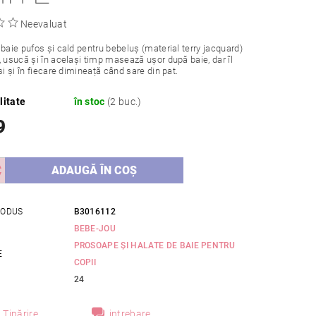
Neevaluat
 baie pufos și cald pentru bebeluș (material terry jacquard)
, usucă și în același timp masează ușor după baie, dar îl
si și în fiecare dimineață când sare din pat.
litate
în stoc
(2 buc.)
9
RODUS
B3016112
BEBE-JOU
PROSOAPE ȘI HALATE DE BAIE PENTRU
E
COPII
24
Tipărire
intrebare