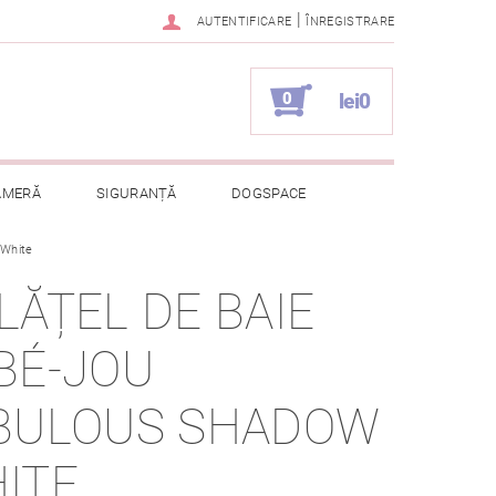
|
AUTENTIFICARE
ÎNREGISTRARE
0
lei0
AMERĂ
SIGURANȚĂ
DOGSPACE
 White
ELOR CU CARACTER PERSONAL
LĂȚEL DE BAIE
BÉ-JOU
BULOUS SHADOW
ITE