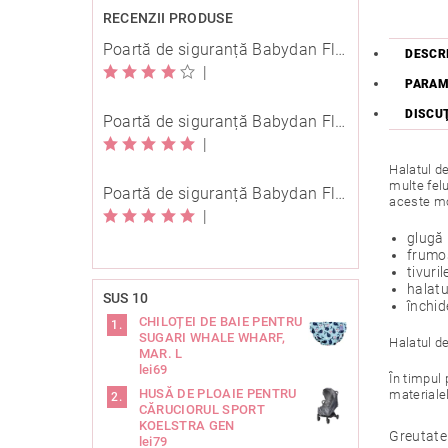
RECENZII PRODUSE
Poartă de siguranță Babydan Flexi Fit metal albă 67-105,5 cm cu înșurubare
DESCR
|
PARAM
DISCU
Poartă de siguranță Babydan Flexi Fit metal neagră 67-105,5 cm cu înșurubare
|
Halatul de
multe felu
Poartă de siguranță Babydan Flexi Fit metal neagră 67-105,5 cm cu înșurubare
aceste mo
|
glugă 
frumos
tivuri
halatu
SUS 10
închid
CHILOȚEI DE BAIE PENTRU
SUGARI WHALE WHARF,
Halatul d
MAR. L
lei69
În timpul 
HUSĂ DE PLOAIE PENTRU
materialel
CĂRUCIORUL SPORT
KOELSTRA GEN
Greutate
lei79