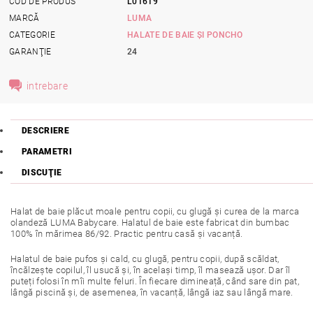
COD DE PRODUS
L01619
MARCĂ
LUMA
CATEGORIE
HALATE DE BAIE ȘI PONCHO
GARANŢIE
24
intrebare
DESCRIERE
PARAMETRI
DISCUŢIE
Halat de baie plăcut moale pentru copii, cu glugă și curea de la marca
olandeză LUMA Babycare. Halatul de baie este fabricat din bumbac
100% în mărimea 86/92. Practic pentru casă și vacanță.
Halatul de baie pufos și cald, cu glugă, pentru copii, după scăldat,
încălzește copilul, îl usucă și, în același timp, îl masează ușor. Dar îl
puteți folosi în mîi multe feluri. În fiecare dimineață, când sare din pat,
lângă piscină și, de asemenea, în vacanță, lângă iaz sau lângă mare.