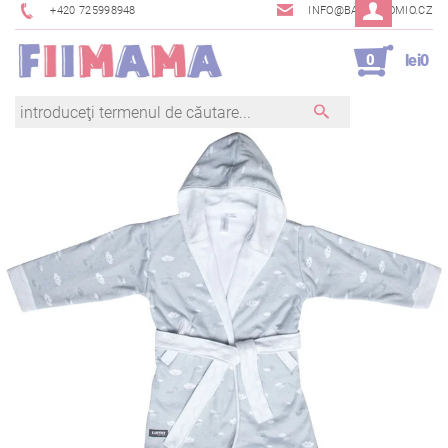
+420 725998948
INFO@BAMBINOMIO.CZ
0
lei0