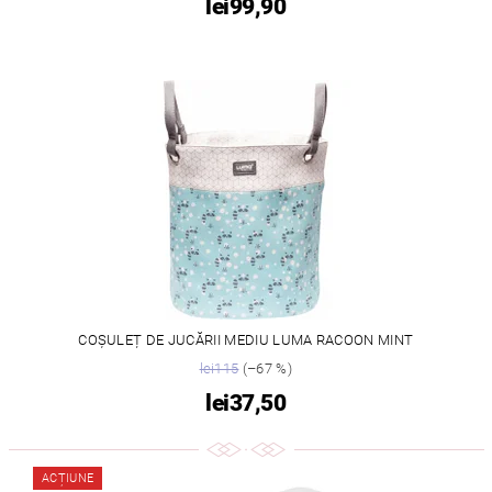
lei99,90
COȘULEȚ DE JUCĂRII MEDIU LUMA RACOON MINT
lei115
(–67 %)
lei37,50
ACȚIUNE