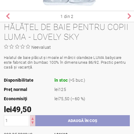
1
din 2
HĂLĂȚEL DE BAIE PENTRU COPII
LUMA - LOVELY SKY
Neevaluat
Halatul de baie plăcut și moale al mărcii olandeze LUMA babycare
este fabricat din bumbac 100% în dimensiunea 86/92. Practic pentru
casă și vacanță.
Disponibilitate
în stoc
(>5 buc.)
Preţ normal
lei125
Economisiţi
lei75,50
(–60 %)
lei49,50