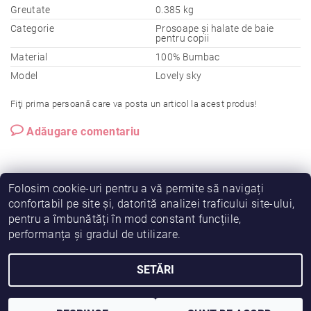
Greutate
0.385 kg
Categorie
Prosoape și halate de baie
pentru copii
Material
100% Bumbac
Model
Lovely sky
Fiţi prima persoană care va posta un articol la acest produs!
Adăugare comentariu
Folosim cookie-uri pentru a vă permite să navigați
confortabil pe site și, datorită analizei traficului site-ului,
pentru a îmbunătăți în mod constant funcțiile,
|
|
|
Vreau să fiu partener!
Termeni și condiții
Cookies
performanța și gradul de utilizare.
|
|
Prelucrarea datelor
Despre noi
Comanda mea
SETĂRI
2026 © Fiimama, toate drepturile rezervate