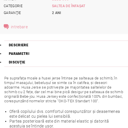
CATEGORIE
SALTEA DE ÎNFAȘAT
GARANŢIE
2 ANI
intrebare
DESCRIERE
PARAMETRI
DISCUŢIE
Pe suprafața moale a husei jerse întinse pe salteaua de schimb, în
timpul masajului, bebelușul se simte ca în catifea, și deseori
adoarme. Husa Jerse se potrivește pe majoritatea saltelelor de
schimb cu 2 fețe, dar cel mai bine pică desigur pe salteaua de schimb
originală Bebe-jou. Husa Jersey este confecționată 100% din bumbac,
corespunzănd normelor stricte "OKO-TEX Standart 100".
Oferă copilului dvs. comfortul corespunzător și deasemenea
este delicat cu pielea lui sensibilă.
Partea posterioară este din material elastic și datorită
acestuia se întinde ușor.