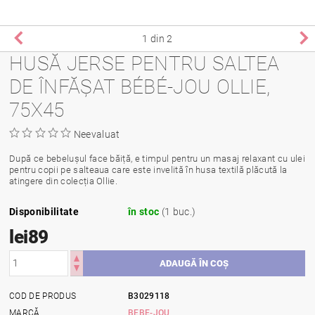
1
din 2
HUSĂ JERSE PENTRU SALTEA
DE ÎNFĂȘAT BÉBÉ-JOU OLLIE,
75X45
Neevaluat
După ce bebelușul face băiță, e timpul pentru un masaj relaxant cu ulei
pentru copii pe salteaua care este invelită în husa textilă plăcută la
atingere din colecția Ollie.
Disponibilitate
în stoc
(1 buc.)
lei89
COD DE PRODUS
B3029118
MARCĂ
BEBE-JOU