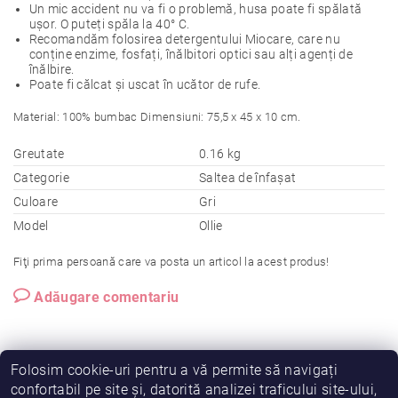
Un mic accident nu va fi o problemă, husa poate fi spălată
ușor. O puteți spăla la 40° C.
Recomandăm folosirea detergentului Miocare, care nu
conține enzime, fosfați, înălbitori optici sau alți agenți de
înălbire.
Poate fi călcat și uscat în ucător de rufe.
Material: 100% bumbac Dimensiuni: 75,5 x 45 x 10 cm.
Greutate
0.16 kg
Categorie
Saltea de înfașat
Culoare
Gri
Model
Ollie
Fiţi prima persoană care va posta un articol la acest produs!
Adăugare comentariu
Folosim cookie-uri pentru a vă permite să navigați
confortabil pe site și, datorită analizei traficului site-ului,