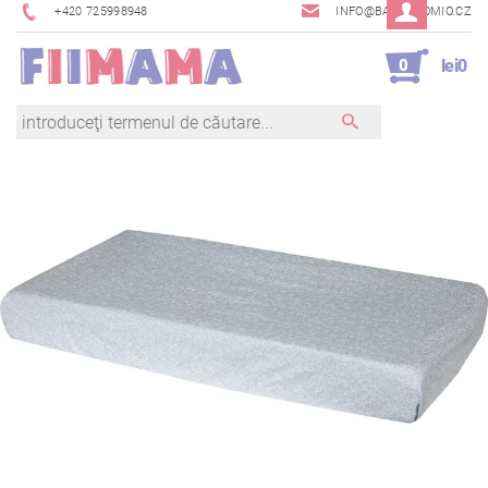
+420 725998948
INFO@BAMBINOMIO.CZ
0
lei0