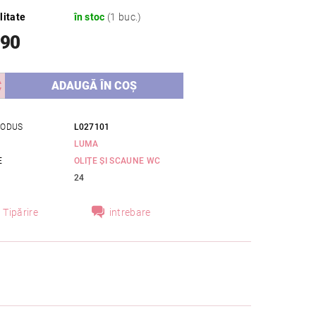
litate
în stoc
(1 buc.)
,90
RODUS
L027101
LUMA
E
OLIȚE ȘI SCAUNE WC
24
Tipărire
intrebare