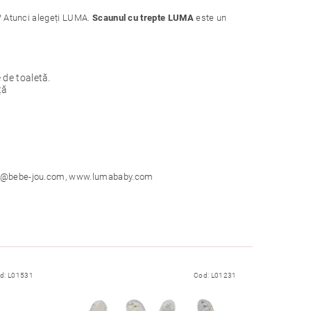
e? Atunci alegeți LUMA.
Scaunul cu trepte LUMA
este un
.
 de toaletă.
ță
 info@bebe-jou.com, www.lumababy.com
d:
L01531
Cod:
L01231