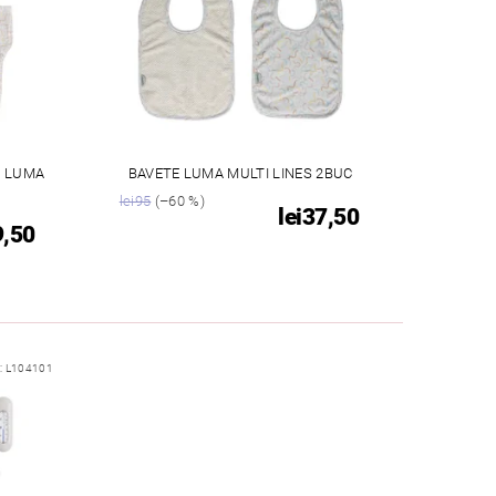
Ă LUMA
BAVETE LUMA MULTI LINES 2BUC
lei95
(–60 %)
lei37,50
9,50
:
L104101