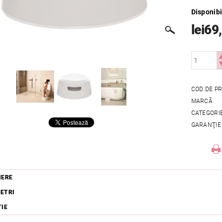
Disponibi
lei69
COD DE P
MARCĂ
CATEGORI
GARANŢIE
IERE
ETRI
ŢIE