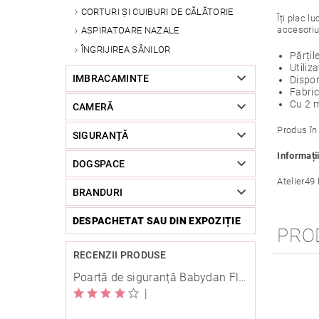
CORTURI ȘI CUIBURI DE CĂLĂTORIE
Îți plac l
accesoriu 
ASPIRATOARE NAZALE
ÎNGRIJIREA SÂNILOR
Părțil
Utiliz
IMBRACAMINTE
Dispon
Fabric
Cu 2 
CAMERĂ
Produs în
SIGURANȚĂ
Informați
DOGSPACE
Atelier49
BRANDURI
DESPACHETAT SAU DIN EXPOZIȚIE
PRO
RECENZII PRODUSE
Poartă de siguranță Babydan Flexi Fit metal albă 67-105,5 cm cu înșurubare
|