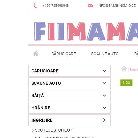
+420 725998948
INFO@BAMBINOMIO.CZ
CĂRUCIOARE
SCAUNE AUTO
B
BRANDURI
DESPACHETAT SAU DIN EXPOZIȚIE
Ingri
CĂRUCIOARE
SCAUNE AUTO
NOU
RETURNAREA MĂRFII
METODE DE PLATĂ
BĂIȚĂ
HRĂNIRE
INGRIJIRE
SCUTECE ȘI CHILOȚI