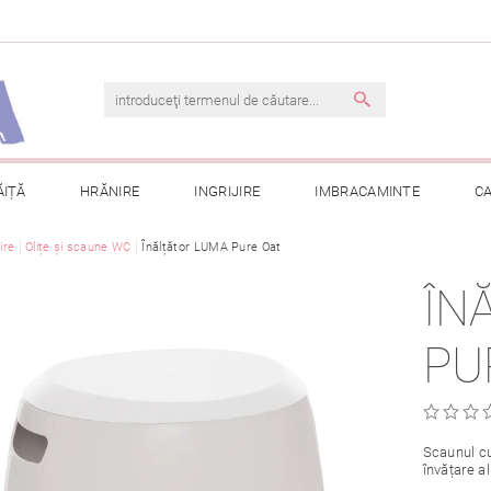
ĂIȚĂ
HRĂNIRE
INGRIJIRE
IMBRACAMINTE
C
jire
Olițe și scaune WC
TERMENI ȘI CONDIȚII
Înălțător LUMA Pure Oat
CONTACT
PRELUCRAREA DAT
ÎN
CONSULTAȚII
COMANDA MEA
PU
Scaunul cu
învățare a