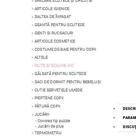
SPALARE SCUTECE ȘI CHILOȚEI
ARTICOLE IGIENICE
SALTEA DE ÎNFAȘAT
GEANTĂ PENTRU SCUTECE
GENTI SI RUCSACURI
ARTICOLE COSMETICE
COSTUME DE BAIE PENTRU COPII
ALTELE
OLIȚE ȘI SCAUNE WC
GĂLEATĂ PENTRU SCUTECE
SACI DE DORMIT PENTRU BEBELUȘI
CUTIE ȘERVEȚELE UMEDE
PIEPTENE COPII
PĂTURĂ COPII
DESCR
JUCĂRII
PARAM
Covoraș tip puzzle
Jucării de pluș
DISCU
TERMOMETRU