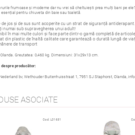
ucrurile frumoase și moderne dar nu vrei să cheltuiești prea mulți bani pe el
esențial pentru chiuveta din baie sau toaletă.
e de jos și de sus sunt acoperite cu un strat de siguranță antiderapant
ați numai sub supravegherea unui adult!
ibil în mai multe culori și face parte dintr-o gamă completă de articole
at din plastic de înaltă calitate care garantează o durată lungă de via
mânere de transport
 Olanda. Greutatea: 0,460 kg. Dimensiuni: 31x29x13 cm.
i despre producător:
 Nederland bv, Wethouder Buitenhuisstraat 1, 7951 SJ Staphorst, Olanda,
DUSE ASOCIATE
Cod:
L01631
Co