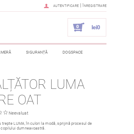
|
AUTENTIFICARE
ÎNREGISTRARE
0
lei0
AMERĂ
SIGURANȚĂ
DOGSPACE
ELOR CU CARACTER PERSONAL
ĂLȚĂTOR LUMA
RE OAT
Neevaluat
 trepte LUMA, în culori la modă, sprijină procesul de
l copilului dumneavoastră.