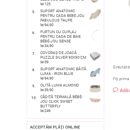
lei125
SUPORT ANATOMIC
PENTRU CADA BEBE JOU
FABULOUS TAUPE
lei94,90
FURTUN CU CUPLAJ
PENTRU CADA DE BAIE
BÉBÉ-JOU SENSE
lei34,90
COVORAȘ DE JOACĂ
PUZZLE SILVER 90X90 CM
lei59
Greutate
SUPORT ANATOMIC BĂIȚĂ
LUMA - IRON BLUE
lei94,90
Fiţi prima
OLIȚĂ LUMA ALMOND
Adău
lei39,90
CĂDIȚĂ TERMALĂ BÉBÉ-
JOU CLICK SWEET
BUTTERFLY
lei249
ACCEPTĂM PLĂŢI ONLINE