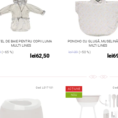
EL DE BAIE PENTRU COPII LUMA
PONCHO CU GLUGĂ, MUSELIN
MULTI LINES
MILTI LINES
9
(–65 %)
lei139
(–50 %)
lei62,50
lei6
Cod:
L017101
Cod
ACȚIUNE
NOU