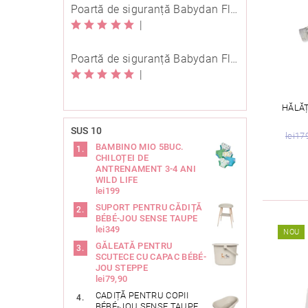
Poartă de siguranță Babydan Flexi Fit metal neagră 67-105,5 cm cu înșurubare
|
Poartă de siguranță Babydan Flexi Fit metal neagră 67-105,5 cm cu înșurubare
|
HĂLĂȚ
SUS 10
lei17
BAMBINO MIO 5BUC.
CHILOȚEI DE
ANTRENAMENT 3-4 ANI
WILD LIFE
lei199
SUPORT PENTRU CĂDIȚĂ
BÉBÉ-JOU SENSE TAUPE
lei349
NOU
GĂLEATĂ PENTRU
SCUTECE CU CAPAC BÉBÉ-
JOU STEPPE
lei79,90
CADIȚĂ PENTRU COPII
BÉBÉ-JOU SENSE TAUPE