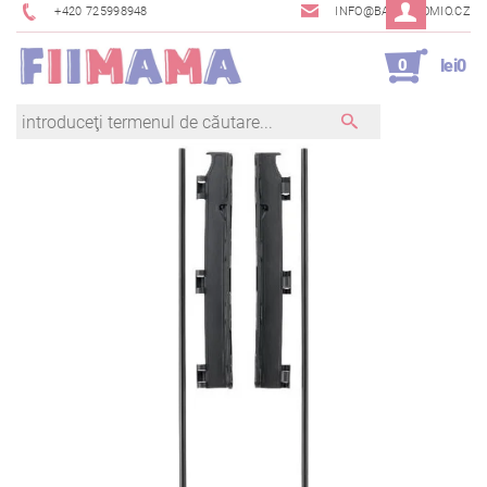
+420 725998948
INFO@BAMBINOMIO.CZ
0
lei0