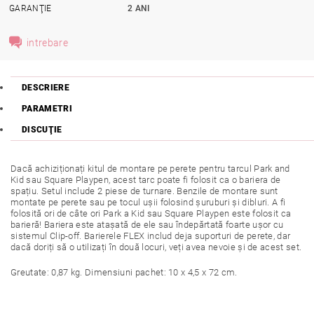
GARANŢIE
2 ANI
intrebare
DESCRIERE
PARAMETRI
DISCUŢIE
Dacă achiziționați kitul de montare pe perete pentru tarcul Park and
Kid sau Square Playpen, acest tarc poate fi folosit ca o bariera de
spațiu. Setul include 2 piese de turnare. Benzile de montare sunt
montate pe perete sau pe tocul ușii folosind șuruburi și dibluri. A fi
folosită ori de câte ori Park a Kid sau Square Playpen este folosit ca
barieră! Bariera este atașată de ele sau îndepărtată foarte ușor cu
sistemul Clip-off. Barierele FLEX includ deja suporturi de perete, dar
dacă doriți să o utilizați în două locuri, veți avea nevoie și de acest set.
Greutate: 0,87 kg. Dimensiuni pachet: 10 x 4,5 x 72 cm.