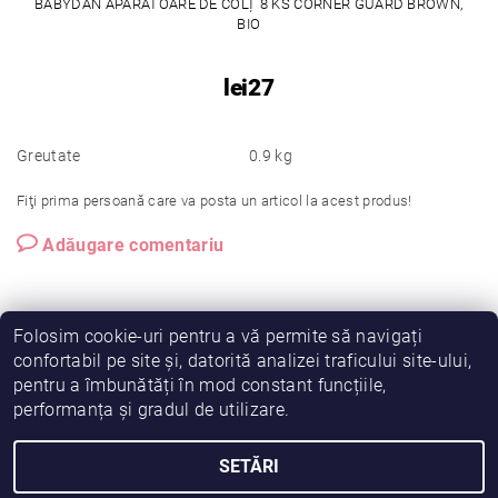
BABYDAN APĂRĂTOARE DE COLȚ 8 KS CORNER GUARD BROWN,
BIO
lei27
Greutate
0.9 kg
Fiţi prima persoană care va posta un articol la acest produs!
Adăugare comentariu
Folosim cookie-uri pentru a vă permite să navigați
confortabil pe site și, datorită analizei traficului site-ului,
pentru a îmbunătăți în mod constant funcțiile,
|
|
|
Vreau să fiu partener!
Termeni și condiții
Cookies
performanța și gradul de utilizare.
|
|
Prelucrarea datelor
Despre noi
Comanda mea
SETĂRI
2026 © Fiimama, toate drepturile rezervate