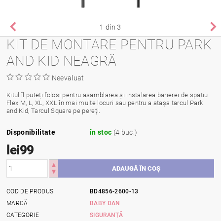
1
din 3
KIT DE MONTARE PENTRU PARK
AND KID NEAGRĂ
Neevaluat
Kitul îl puteți folosi pentru asamblarea și instalarea barierei de spațiu
Flex M, L, XL, XXL în mai multe locuri sau pentru a atașa tarcul Park
and Kid, Tarcul Square pe pereți.
Disponibilitate
în stoc
(4 buc.)
lei99
COD DE PRODUS
BD4856-2600-13
MARCĂ
BABY DAN
CATEGORIE
SIGURANȚĂ