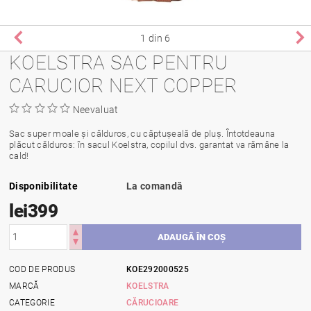
1
din 6
KOELSTRA SAC PENTRU
CARUCIOR NEXT COPPER
Neevaluat
Sac super moale și călduros, cu căptușeală de pluș. Întotdeauna
plăcut călduros: în sacul Koelstra, copilul dvs. garantat va rămâne la
cald!
Disponibilitate
La comandă
lei399
COD DE PRODUS
KOE292000525
MARCĂ
KOELSTRA
CATEGORIE
CĂRUCIOARE