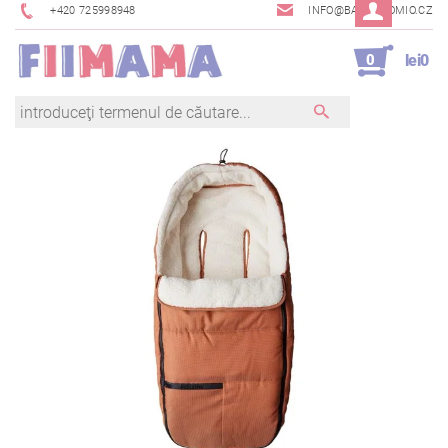
+420 725998948
INFO@BAMBINOMIO.CZ
0
lei0