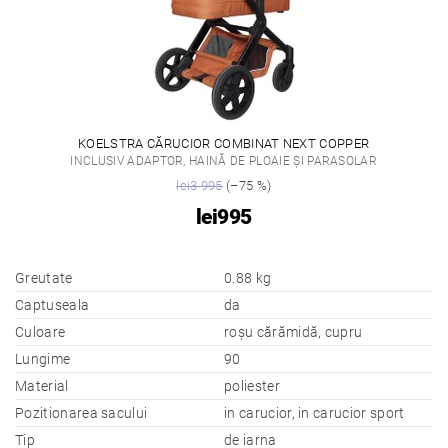
KOELSTRA CĂRUCIOR COMBINAT NEXT COPPER
INCLUSIV ADAPTOR, HAINĂ DE PLOAIE ȘI PARASOLAR
lei3 995
(–75 %)
lei995
Greutate
0.88 kg
Captuseala
da
Culoare
roșu cărămidă, cupru
Lungime
90
Material
poliester
Pozitionarea sacului
in carucior, in carucior sport
Tip
de iarna