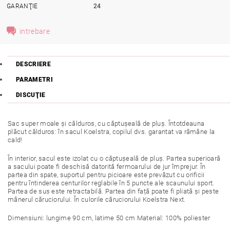
GARANŢIE
24
intrebare
DESCRIERE
PARAMETRI
DISCUŢIE
Sac super moale și călduros, cu căptușeală de pluș. Întotdeauna
plăcut călduros: în sacul Koelstra, copilul dvs. garantat va rămâne la
cald!
În interior, sacul este izolat cu o căptușeală de pluș. Partea superioară
a sacului poate fi deschisă datorită fermoarului de jur împrejur. În
partea din spate, suportul pentru picioare este prevăzut cu orificii
pentru întinderea centurilor reglabile în 5 puncte ale scaunului sport.
Partea de sus este retractabilă. Partea din față poate fi pliată și peste
mânerul căruciorului. În culorile căruciorului Koelstra Next.
Dimensiuni: lungime 90 cm, latime 50 cm Material: 100% poliester