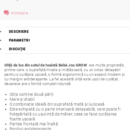
intrebare
DESCRIERE
PARAMETRI
DISCUŢIE
Oliță de lux din setul de toaletă Bébé Jou GROW
. Are multe proprietăți,
printre care: o suprafață moale și mătăsoasă, cu un colac detașabil
pentru o curățare ușoară, o formă ergonomică cu un aspect modern și
cu margini antiderapante. La fel această oliță este ușor de curățat,
deoarece are o formă complet rotundă.
Olița conține două părți
Mare și stabil
O combinație ideală din suprafață mată și lucioasă
Este echipată cu o parte interioară detașabilă, care poate fi
îndepărtată cu ușurință de mâner, ceea ce face curățarea
foarte ușoară
Partea frontală mai înaltă
Borduri antiderapante