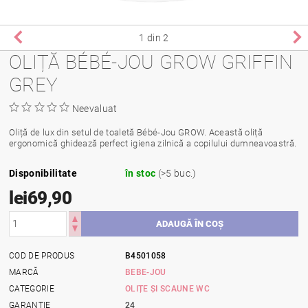
1
din 2
OLIȚĂ BÉBÉ-JOU GROW GRIFFIN
GREY
Neevaluat
Oliță de lux din setul de toaletă Bébé-Jou GROW. Această oliță
ergonomică ghidează perfect igiena zilnică a copilului dumneavoastră.
Disponibilitate
în stoc
(>5 buc.)
lei69,90
COD DE PRODUS
B4501058
MARCĂ
BEBE-JOU
CATEGORIE
OLIȚE ȘI SCAUNE WC
GARANŢIE
24