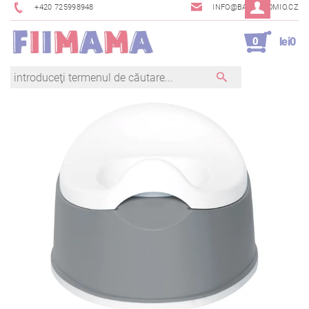
+420 725998948
INFO@BAMBINOMIO.CZ
0
lei0