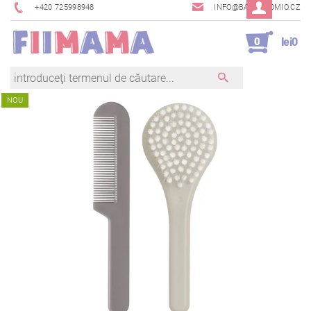
+420 725998948
INFO@BAMBINOMIO.CZ
0
lei0
NOU