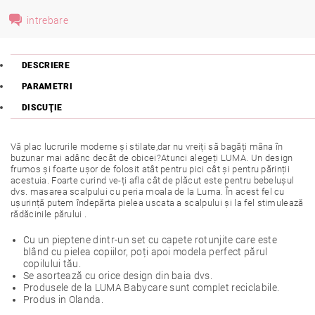
intrebare
DESCRIERE
PARAMETRI
DISCUŢIE
Vă plac lucrurile moderne și stilate,dar nu vreiți să bagăți mâna în
buzunar mai adânc decât de obicei?Atunci alegeți LUMA. Un design
frumos și foarte ușor de folosit atât pentru pici cât și pentru părinții
acestuia. Foarte curind ve-ți afla cât de plăcut este pentru bebelușul
dvs. masarea scalpului cu peria moala de la Luma. În acest fel cu
ușurință putem îndepărta pielea uscata a scalpului și la fel stimulează
rădăcinile părului .
Cu un pieptene dintr-un set cu capete rotunjite care este
blând cu pielea copiilor, poți apoi modela perfect părul
copilului tău.
Se asortează cu orice design din baia dvs.
Produsele de la LUMA Babycare sunt complet reciclabile.
Produs in Olanda.