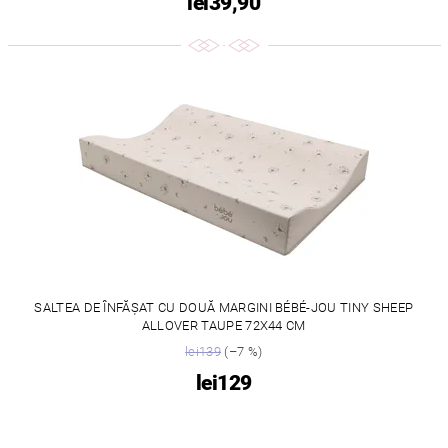
lei39,90
SALTEA DE ÎNFĂȘAT CU DOUĂ MARGINI BÉBÉ-JOU TINY SHEEP
ALLOVER TAUPE 72X44 CM
lei139
(–7 %)
lei129