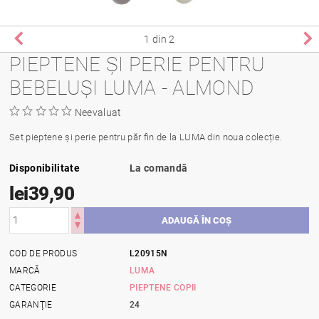
1
din 2
PIEPTENE ȘI PERIE PENTRU
BEBELUȘI LUMA - ALMOND
Neevaluat
Set pieptene și perie pentru păr fin de la LUMA din noua colecție.
Disponibilitate
La comandă
lei39,90
COD DE PRODUS
L20915N
MARCĂ
LUMA
CATEGORIE
PIEPTENE COPII
GARANŢIE
24