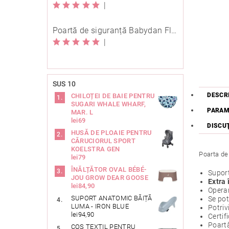
|
Poartă de siguranță Babydan Flexi Fit metal neagră 67-105,5 cm cu înșurubare
|
SUS 10
DESCR
CHILOȚEI DE BAIE PENTRU
SUGARI WHALE WHARF,
PARAM
MAR. L
lei69
DISCU
HUSĂ DE PLOAIE PENTRU
CĂRUCIORUL SPORT
KOELSTRA GEN
Poarta de 
lei79
ÎNĂLȚĂTOR OVAL BÉBÉ-
Suport
JOU GROW DEAR GOOSE
Extra 
lei84,90
Opera
SUPORT ANATOMIC BĂIȚĂ
Se pot
LUMA - IRON BLUE
Potriv
lei94,90
Certi
Poart
COȘ TEXTIL PENTRU