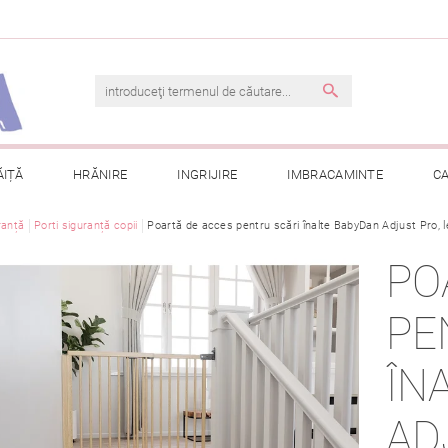
ĂIȚĂ
HRĂNIRE
INGRIJIRE
IMBRACAMINTE
C
ranță
Porti siguranță copii
TERMENI ȘI CONDIȚII
Poartă de acces pentru scări înalte BabyDan Adjust Pro,
CONTACT
PRELUCRAREA DAT
PO
CONSULTAȚII
COMANDA MEA
PE
ÎN
AD