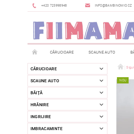
+420 725998948
INFO@BAMBINOMIO.CZ
CĂRUCIOARE
SCAUNE AUTO
B
BRANDURI
DESPACHETAT SAU DIN EXPOZIȚIE
Sigu
CĂRUCIOARE
SCAUNE AUTO
NOU
RETURNAREA MĂRFII
METODE DE PLATĂ
BĂIȚĂ
HRĂNIRE
INGRIJIRE
IMBRACAMINTE