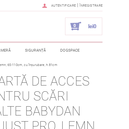
|
AUTENTIFICARE
ÎNREGISTRARE
0
lei0
AMERĂ
SIGURANȚĂ
DOGSPACE
 lemn, 65-110cm, cu înșurubare, h.81cm
ELOR CU CARACTER PERSONAL
ARTĂ DE ACCES
NTRU SCĂRI
ALTE BABYDAN
JUST PRO, LEMN,