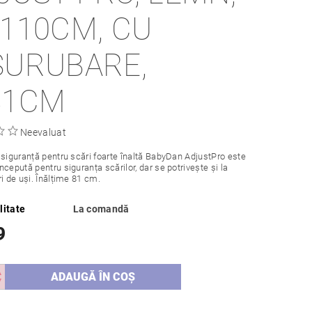
-110CM, CU
ȘURUBARE,
81CM
Neevaluat
 siguranță pentru scări foarte înaltă BabyDan AdjustPro este
ncepută pentru siguranța scărilor, dar se potrivește și la
ri de uși. Înălțime 81 cm.
litate
La comandă
9