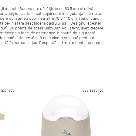
ții curbați. Bariera are o înălțime de 80,5 cm și oferă
 adulților, astfel încât copiii sunt în siguranță în timp ce
hidere cu lățimea cuprinsă între 70,5-110 cm atunci când
ă pe/în afara deschiderii/cadrului ușii. Designul acestei
singur”. Cu poarta de scară BabyDan AdjustPro, aveți trecere
cest design o face, de asemenea, o poartă de siguranță
 de scară este prevăzută cu picioare sub ușă pentru o
oartă în partea de jos. Respectă cel mai recent standard
:
B301620
Cod:
B650120