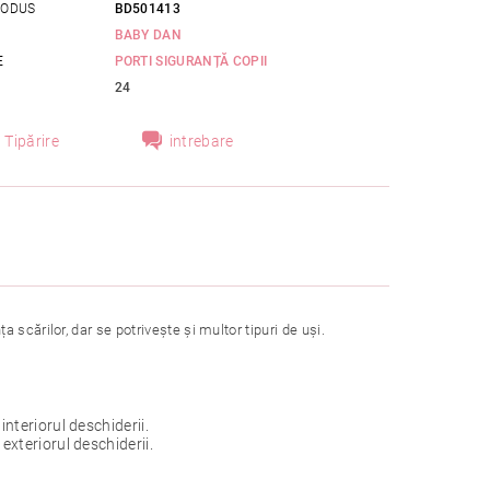
RODUS
BD501413
BABY DAN
E
PORTI SIGURANȚĂ COPII
24
Tipărire
intrebare
scărilor, dar se potrivește și multor tipuri de uși.
nteriorul deschiderii.
exteriorul deschiderii.