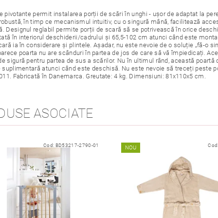
e pivotante permit instalarea porții de scări în unghi - ușor de adaptat la pere
robustă, în timp ce mecanismul intuitiv, cu o singură mână, facilitează accesul
ă. Designul reglabil permite porții de scară să se potrivească în orice desc
ată în interiorul deschiderii/cadrului și 65,5-102 cm atunci când este montat
cară ia în considerare și plintele. Așadar, nu este nevoie de o soluție „fă-o 
eoarece poarta nu are scânduri în partea de jos de care să vă împiedicați. A
de sigură pentru partea de sus a scărilor. Nu în ultimul rând, această poartă
te suplimentară atunci când este deschisă. Nu este nevoie să treceți peste p
11. Fabricată în Danemarca. Greutate: 4 kg. Dimensiuni: 81x110x5 cm.
DUSE ASOCIATE
Cod:
BD53217-2790-01
Cod
NOU