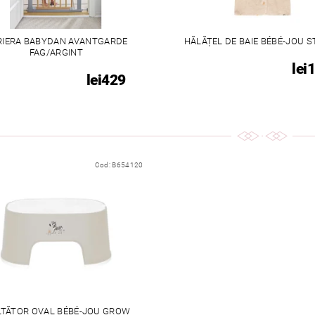
RIERA BABYDAN AVANTGARDE
HĂLĂȚEL DE BAIE BÉBÉ-JOU S
FAG/ARGINT
lei
lei429
Cod:
B654120
LȚĂTOR OVAL BÉBÉ-JOU GROW