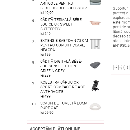
ARTICOLE PENTRU
BEBELUȘI BÉBÉ-JOU SEPP
Suporturil
lei49,90
protecție 
exploreaz
CĂDIȚĂ TERMALĂ BÉBÉ-
este mont
JOU CLICK SWEET
porți de s
BUTTERFLY
liberă, d
lei249
deosebit 
EXTENSIE BABYDAN 72 CM
stabilita
PENTRU COMBIFIT/CARL,
EN1930:20
NEAGRĂ
lei199
CĂDIȚĂ DIGITALĂ BÉBÉ-
PRO
JOU SENSE EDITION
GRIFFIN GREY
lei289
KOELSTRA CĂRUCIOR
SPORT COMPACT RE-ACT
ANTHRACITE
lei499
SCAUN DE TOALETĂ LUMA
PURE OAT
lei59,90
ACCEPTĂM PLĂŢI ONLINE