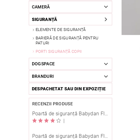
CAMERĂ
SIGURANȚĂ
ELEMENTE DE SIGURANȚĂ
BARIERĂ DE SIGURANȚĂ PENTRU
PATURI
PORTI SIGURANȚĂ COPII
DOGSPACE
BRANDURI
DESPACHETAT SAU DIN EXPOZIȚIE
RECENZII PRODUSE
Poartă de siguranță Babydan Flexi Fit metal albă 67-105,5 cm cu înșurubare
|
Poartă de siguranță Babydan Flexi Fit metal neagră 67-105,5 cm cu înșurubare