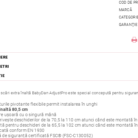
COD DE P
MARCĂ
CATEGORI
GARANŢIE
IERE
ETRI
ŢIE
scări extra înaltă BabyDan AdjustPro este special concepută pentru siguranța 
urile pivotante flexibile permit instalarea în unghi
înaltă 80,5 cm
re ușoară cu o singură mână
rivește deschiderilor de la 70,5 la 110 cm atunci când este montată în i
ită pentru deschideri de la 65,5 la 102 cm atunci când este montată în 
ficată conform EN 1930
ă de siguranță certificată FSC® (FSC-C130052)