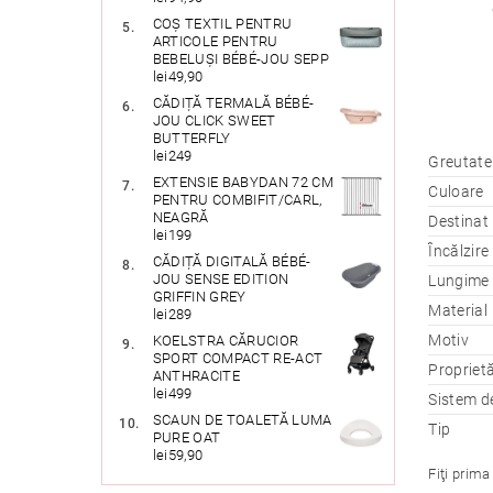
COȘ TEXTIL PENTRU
ARTICOLE PENTRU
BEBELUȘI BÉBÉ-JOU SEPP
lei49,90
CĂDIȚĂ TERMALĂ BÉBÉ-
JOU CLICK SWEET
BUTTERFLY
lei249
Greutate
EXTENSIE BABYDAN 72 CM
Culoare
PENTRU COMBIFIT/CARL,
NEAGRĂ
Destinat
lei199
Încălzire
CĂDIȚĂ DIGITALĂ BÉBÉ-
JOU SENSE EDITION
Lungime 
GRIFFIN GREY
Material
lei289
Motiv
KOELSTRA CĂRUCIOR
SPORT COMPACT RE-ACT
Proprietă
ANTHRACITE
lei499
Sistem d
SCAUN DE TOALETĂ LUMA
Tip
PURE OAT
lei59,90
Fiţi prima