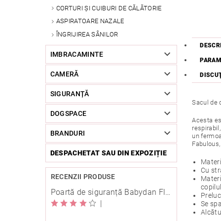
CORTURI ȘI CUIBURI DE CĂLĂTORIE
ASPIRATOARE NAZALE
ÎNGRIJIREA SÂNILOR
DESCR
IMBRACAMINTE
PARAM
CAMERĂ
DISCU
SIGURANȚĂ
Sacul de 
DOGSPACE
Acesta es
respirabil
BRANDURI
un fermoar
Fabulous, 
DESPACHETAT SAU DIN EXPOZIȚIE
Materi
Cu str
RECENZII PRODUSE
Materi
copilu
Poartă de siguranță Babydan Flexi Fit metal albă 67-105,5 cm cu înșurubare
Preluc
|
Se spa
Alcăt