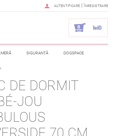
|
AUTENTIFICARE
ÎNREGISTRARE
0
lei0
AMERĂ
SIGURANȚĂ
DOGSPACE
m
ELOR CU CARACTER PERSONAL
C DE DORMIT
BÉ-JOU
BULOUS
VERSIDE 70 CM