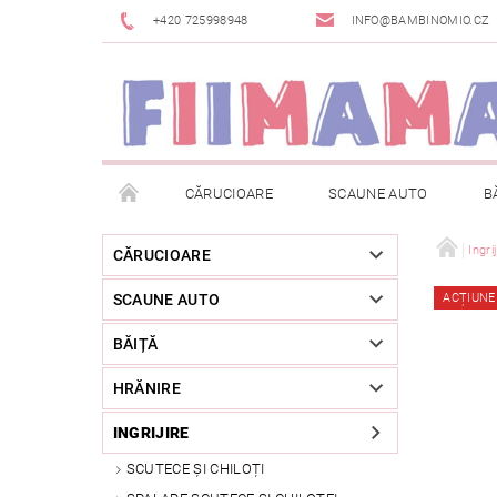
+420 725998948
INFO@BAMBINOMIO.CZ
CĂRUCIOARE
SCAUNE AUTO
B
BRANDURI
DESPACHETAT SAU DIN EXPOZIȚIE
Ingri
CĂRUCIOARE
SCAUNE AUTO
ACȚIUNE
RETURNAREA MĂRFII
METODE DE PLATĂ
BĂIȚĂ
HRĂNIRE
INGRIJIRE
SCUTECE ȘI CHILOȚI