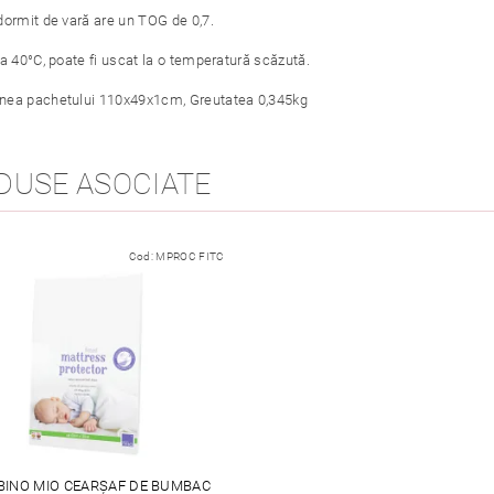
dormit de vară are un TOG de 0,7.
a 40°C, poate fi uscat la o temperatură scăzută.
ea pachetului 110x49x1cm, Greutatea 0,345kg
DUSE ASOCIATE
Cod:
MPROC FITC
INO MIO CEARȘAF DE BUMBAC