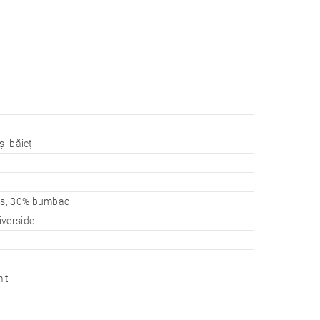
și băieți
s, 30% bumbac
iverside
it