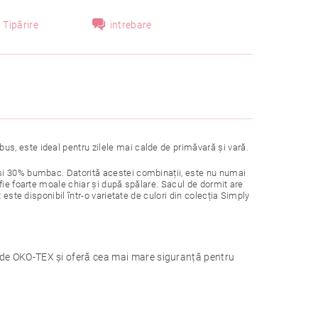
Tipărire
intrebare
s, este ideal pentru zilele mai calde de primăvară și vară.
și 30% bumbac. Datorită acestei combinații, este nu numai
fie foarte moale chiar și după spălare. Sacul de dormit are
este disponibil într-o varietate de culori din colecția Simply
arde OKO-TEX și oferă cea mai mare siguranță pentru