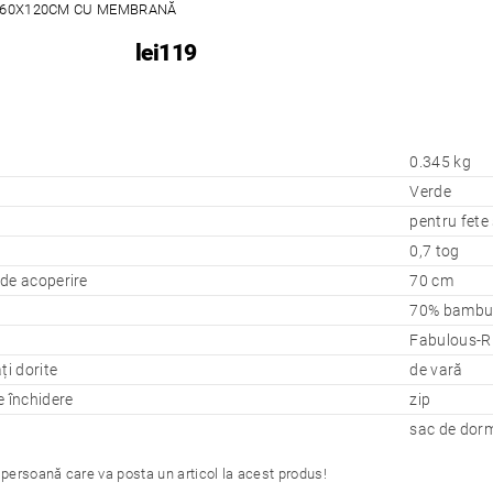
60X120CM CU MEMBRANĂ
lei119
0.345 kg
Verde
pentru fete 
0,7 tog
de acoperire
70 cm
70% bambu
Fabulous-R
ți dorite
de vară
e închidere
zip
sac de dorm
 persoană care va posta un articol la acest produs!