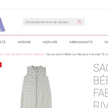
ĂIȚĂ
HRĂNIRE
INGRIJIRE
IMBRACAMINTE
C
jire
Saci de dormit pentru bebeluși
TERMENI ȘI CONDIȚII
Sac de dormit Bébé-Jou Fabulous Riverside 70 c
CONTACT
PRELUCRAREA DAT
SA
CONSULTAȚII
COMANDA MEA
BÉ
FA
RI