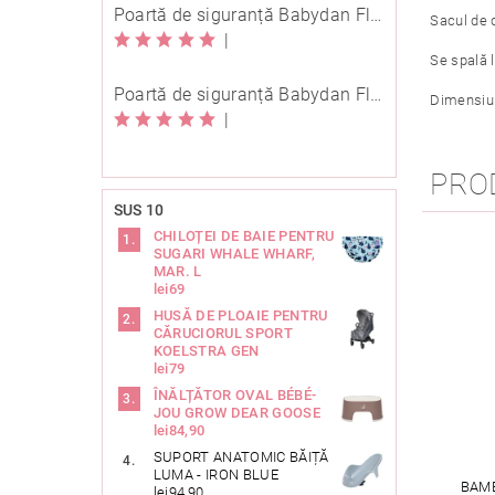
Poartă de siguranță Babydan Flexi Fit metal neagră 67-105,5 cm cu înșurubare
Sacul de 
|
Se spală l
Poartă de siguranță Babydan Flexi Fit metal neagră 67-105,5 cm cu înșurubare
Dimensiun
|
PRO
SUS 10
CHILOȚEI DE BAIE PENTRU
SUGARI WHALE WHARF,
MAR. L
lei69
HUSĂ DE PLOAIE PENTRU
CĂRUCIORUL SPORT
KOELSTRA GEN
lei79
ÎNĂLȚĂTOR OVAL BÉBÉ-
JOU GROW DEAR GOOSE
lei84,90
SUPORT ANATOMIC BĂIȚĂ
LUMA - IRON BLUE
BAMB
lei94,90