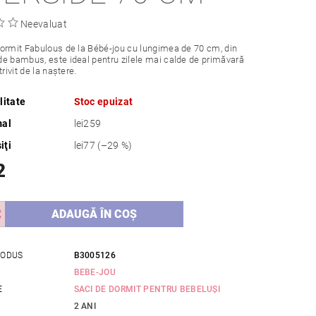
Neevaluat
ormit Fabulous de la Bébé-jou cu lungimea de 70 cm, din
e bambus, este ideal pentru zilele mai calde de primăvară
trivit de la naștere.
litate
Stoc epuizat
mal
lei259
iţi
lei77
(–29 %)
2
RODUS
B3005126
BEBE-JOU
E
SACI DE DORMIT PENTRU BEBELUȘI
2 ANI