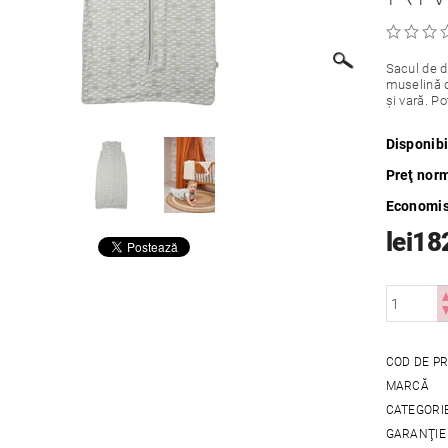
Sacul de d
muselină d
și vară. Po
Disponibi
Preţ nor
Economis
lei18
COD DE P
MARCĂ
CATEGORI
GARANŢIE