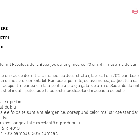
IERE
ETRI
ŢIE
dormit Fabulous de la Bébé-jou cu lungimea de 70 cm, din muselină de bambu
te un sac de dormit fără mâneci cu două straturi, fabricat din 70% bambus 
, ci și moale și confortabil. Bambusul permite, de asemenea, ca țesătura să 
 acoperit în partea din față pentru a proteja gâtul celui mic. Sacul de dormit 
astfel încât îl puteți asorta cu restul produselor din această colecție.
al superfin
at dublu
alele folosite sunt antialergenice, corespund celor mai stricte stand
l dvs.
rareși longevitate excelentă a produsului
lă la 40°C
uit 70% bambus, 30% bumbac