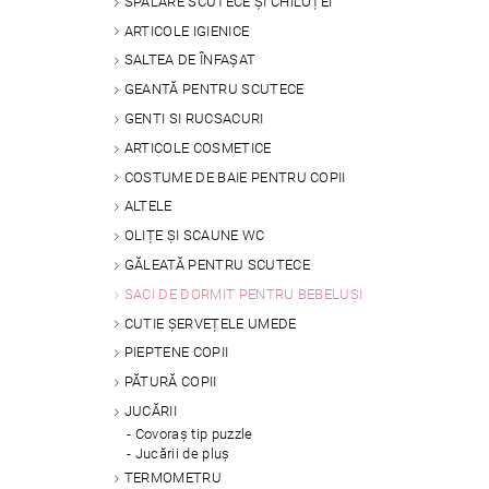
SPALARE SCUTECE ȘI CHILOȚEI
ARTICOLE IGIENICE
SALTEA DE ÎNFAȘAT
GEANTĂ PENTRU SCUTECE
GENTI SI RUCSACURI
ARTICOLE COSMETICE
COSTUME DE BAIE PENTRU COPII
ALTELE
OLIȚE ȘI SCAUNE WC
GĂLEATĂ PENTRU SCUTECE
SACI DE DORMIT PENTRU BEBELUȘI
CUTIE ȘERVEȚELE UMEDE
PIEPTENE COPII
PĂTURĂ COPII
JUCĂRII
Covoraș tip puzzle
Jucării de pluș
TERMOMETRU