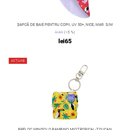
ȘAPCĂ DE BAIE PENTRU COPII, UV 50+, NICE, MAR. S/M
lei69
(–5 %)
lei65
ACȚIUNE
BRELOC MINISOLO BAMBINO MIO,TROPICAL-TOUCAN