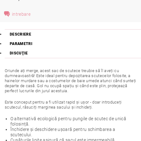
intrebare
DESCRIERE
PARAMETRI
DISCUŢIE
Oriunde ați merge, acest sac de scutece treubie să îl aveți cu
dumneavoastră! Este ideal pentru depozitarea scutecelor folosite, a
hainelor murdare sau a costumelor de baie umede atunci când sunteți
departe de casă. Gol nu ocupă spațiu și când este plin, protejează
perfect lucrurile din jurul acestuia.
Este conceput pentru a fi utilizat rapid și ușor - doar introduceți
scutecul, răsuciți marginea sacului și inchideți.
O alternativă ecologică pentru pungile de scutec de unică
folosință.
Închidere și deschidere ușoară pentru schimbarea a
scutecului.
Cusăturile lipite asigură că sacul este impermeabilă.