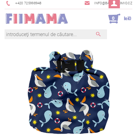
+420 725998948
INFO@BAMBINOMIO.CZ
0
lei0