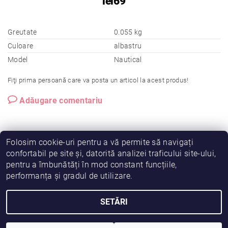
lei69
Greutate
0.055 kg
Culoare
albastru
Model
Nautical
Fiţi prima persoană care va posta un articol la acest produs!
Adăugare comentariu
Folosim cookie-uri pentru a vă permite să navigați
confortabil pe site și, datorită analizei traficului site-ului,
pentru a îmbunătăți în mod constant funcțiile,
|
|
|
Vreau să fiu partener!
Termeni și condiții
Cookies
performanța și gradul de utilizare.
|
|
Prelucrarea datelor
Despre noi
Comanda mea
SETĂRI
2026 © Fiimama, toate drepturile rezervate