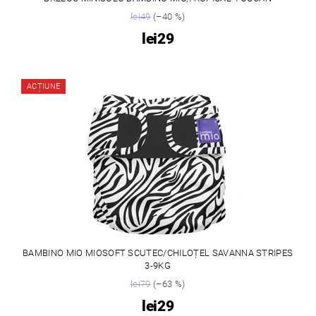
lei49
(–40 %)
lei29
ACȚIUNE
BAMBINO MIO MIOSOFT SCUTEC/CHILOȚEL SAVANNA STRIPES
3-9KG
lei79
(–63 %)
lei29