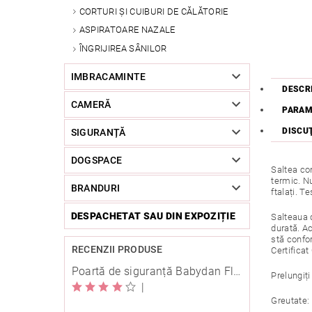
CORTURI ȘI CUIBURI DE CĂLĂTORIE
ASPIRATOARE NAZALE
ÎNGRIJIREA SÂNILOR
IMBRACAMINTE
DESCR
CAMERĂ
PARAM
DISCU
SIGURANȚĂ
DOGSPACE
Saltea con
termic. N
BRANDURI
ftalați. 
DESPACHETAT SAU DIN EXPOZIȚIE
Salteaua d
durată. Ac
stă confor
RECENZII PRODUSE
Certificat
Poartă de siguranță Babydan Flexi Fit metal albă 67-105,5 cm cu înșurubare
Prelungiți
|
Greutate: