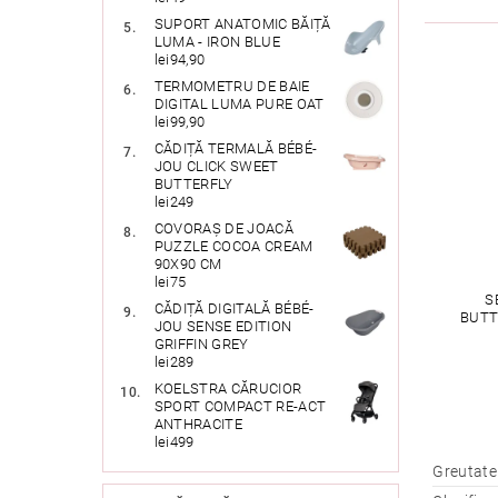
SUPORT ANATOMIC BĂIȚĂ
LUMA - IRON BLUE
lei94,90
TERMOMETRU DE BAIE
DIGITAL LUMA PURE OAT
lei99,90
CĂDIȚĂ TERMALĂ BÉBÉ-
JOU CLICK SWEET
BUTTERFLY
lei249
COVORAȘ DE JOACĂ
PUZZLE COCOA CREAM
90X90 CM
lei75
S
CĂDIȚĂ DIGITALĂ BÉBÉ-
BUTT
JOU SENSE EDITION
GRIFFIN GREY
lei289
KOELSTRA CĂRUCIOR
SPORT COMPACT RE-ACT
ANTHRACITE
lei499
Greutate