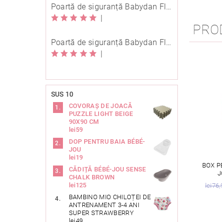
Poartă de siguranță Babydan Flexi Fit metal neagră 67-105,5 cm cu înșurubare
|
PRO
Poartă de siguranță Babydan Flexi Fit metal neagră 67-105,5 cm cu înșurubare
|
SUS 10
COVORAȘ DE JOACĂ
PUZZLE LIGHT BEIGE
90X90 CM
lei59
DOP PENTRU BAIA BÉBÉ-
JOU
lei19
BOX P
CĂDIȚĂ BÉBÉ-JOU SENSE
J
CHALK BROWN
lei125
lei76,
BAMBINO MIO CHILOȚEI DE
ANTRENAMENT 3-4 ANI
SUPER STRAWBERRY
lei49