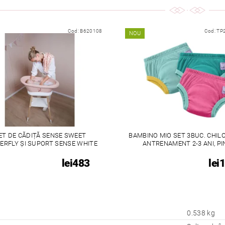
Cod:
B620108
Cod:
TP2
NOU
ET DE CĂDIȚĂ SENSE SWEET
BAMBINO MIO SET 3BUC. CHILO
ERFLY ȘI SUPORT SENSE WHITE
ANTRENAMENT 2-3 ANI, PI
lei483
lei
0.538 kg