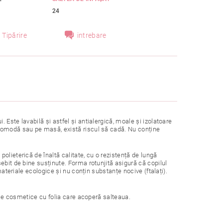
24
Tipărire
intrebare
Este lavabilă și astfel și antialergică, moale și izolatoare
 comodă sau pe masă, există riscul să cadă. Nu conține
olieterică de înaltă calitate, cu o rezistență de lungă
ebit de bine susținute. Forma rotunjită asigură că copilul
materiale ecologice și nu conțin substanțe nocive (ftalați).
duse cosmetice cu folia care acoperă salteaua.