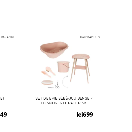
:
B624508
Cod:
B428809
EET
SET DE BAIE BÉBÉ-JOU SENSE 7
COMPONENTE PALE PINK
149
lei699