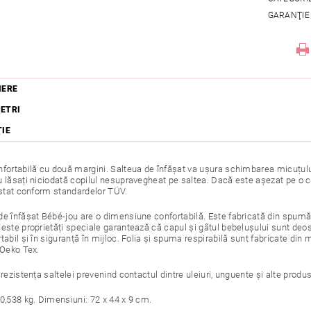
GARANŢIE
IERE
ETRI
ŢIE
fortabilă cu două margini. Salteua de înfășat va ușura schimbarea micuțului. 
u lăsați niciodată copilul nesupravegheat pe saltea. Dacă este așezat pe o
Testat conform standardelor TÜV.
e înfășat Bébé-jou are o dimensiune confortabilă. Este fabricată din spumă p
este proprietăți speciale garantează că capul și gâtul bebelușului sunt deos
tabil și în siguranță în mijloc. Folia și spuma respirabilă sunt fabricate din 
 Oeko Tex.
 rezistența saltelei prevenind contactul dintre uleiuri, unguente și alte pro
 0,538 kg. Dimensiuni: 72 x 44 x 9 cm.