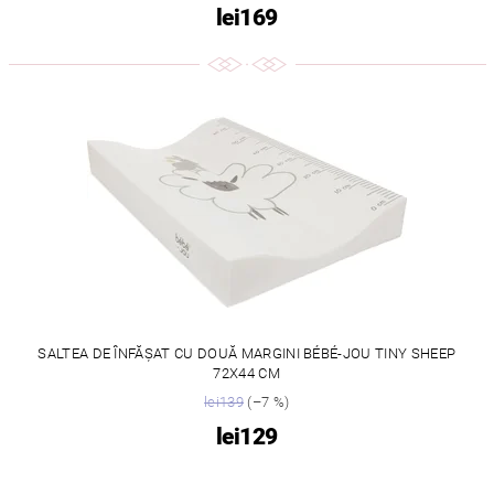
lei169
SALTEA DE ÎNFĂȘAT CU DOUĂ MARGINI BÉBÉ-JOU TINY SHEEP
72X44 CM
lei139
(–7 %)
lei129