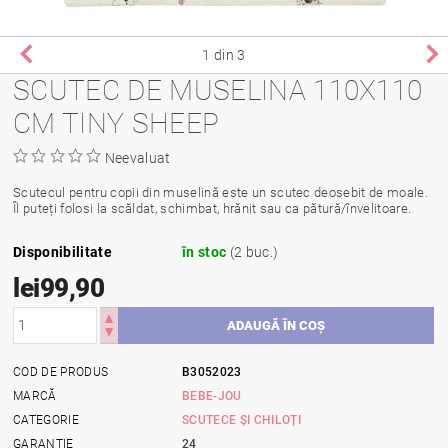
1
din 3
SCUTEC DE MUSELINA 110X110
CM TINY SHEEP
Neevaluat
Scutecul pentru copii din muselină este un scutec deosebit de moale.
Îl puteți folosi la scăldat, schimbat, hrănit sau ca pătură/învelitoare.
Disponibilitate
în stoc
(2 buc.)
lei99,90
COD DE PRODUS
B3052023
MARCĂ
BEBE-JOU
CATEGORIE
SCUTECE ȘI CHILOȚI
GARANŢIE
24