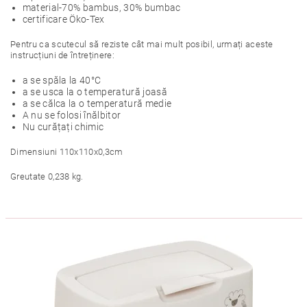
material-70% bambus, 30% bumbac
certificare Öko-Tex
Pentru ca scutecul să reziste cât mai mult posibil, urmați aceste
instrucțiuni de întreținere:
a se spăla la 40°C
a se usca la o temperatură joasă
a se călca la o temperatură medie
A nu se folosi înălbitor
Nu curățați chimic
Dimensiuni 110x110x0,3cm
Greutate 0,238 kg.