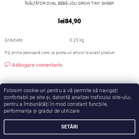
ÎNĂLȚĂTOR OVAL BÉBÉ-JOU GROW TINY SHEEP
lei84,90
Greutate
0.23 kg
Fiţi prima persoană care va posta un articol la acest produs!
Adăugare comentariu
Folosim cookie-uri pentru a vă permite să navigați
confortabil pe site și, datorită analizei traficului site-ului,
pentru a îmbunătăți în mod constant funcțiile,
|
|
|
Vreau să fiu partener!
Termeni și condiții
Cookies
performanța și gradul de utilizare.
|
|
Prelucrarea datelor
Despre noi
Comanda mea
SETĂRI
2026 © Fiimama, toate drepturile rezervate