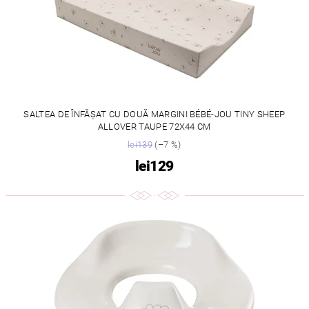
SALTEA DE ÎNFĂȘAT CU DOUĂ MARGINI BÉBÉ-JOU TINY SHEEP
ALLOVER TAUPE 72X44 CM
lei139
(–7 %)
lei129