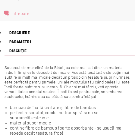
intrebare
DESCRIERE
PARAMETRI
DISCUŢIE
Scutecul de muselină de la Bébé-jou este realizat dintr-un material
hidrofil fin și este deosebit de moale. Această țesătură este puțin mai
subțire și mult mai moale decât un prosop din țesătură și, prin urmare,
este perfectă pentru primele luni ale micuțului tău când pielea lui este
încă foarte subțire și vulnerabilă. Chiar și mai târziu, veti aprecia
versatilitatea acestui scutec. Îl poți folosi pentru baie, schimbarea
scutecelor, hrănire sau ca pătură sau pentru înfășat.
bumbac de înaltă calitate și fibre de bambus
perfect respirabil, copilul nu transpiră și nu se
supraincălzește in el
material super moale
conține fibre de bambus foarte absorbante - se usucă mai
repede decât țesătura froté