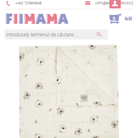
+420 725998948
INFO@BAMBINOMIO.CZ
0
lei0