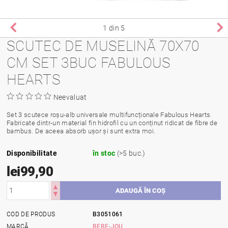
1
din 5
SCUTEC DE MUSELINĂ 70X70
CM SET 3BUC FABULOUS
HEARTS
Neevaluat
Set 3 scutece roșu-alb universale multifuncționale Fabulous Hearts.
Fabricate dintr-un material fin hidrofil cu un conținut ridicat de fibre de
bambus. De aceea absorb ușor și sunt extra moi.
Disponibilitate
în stoc
(>5 buc.)
lei99,90
COD DE PRODUS
B3051061
MARCĂ
BEBE-JOU