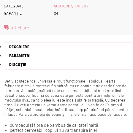
CATEGORIE
SCUTECE ȘI CHILOȚI
GARANŢIE
24
intrebare
DESCRIERE
PARAMETRI
DISCUŢIE
Set 3 scutece roși universale multifuncționale Fabulous Hearts,
fabricate dintr-un material fin hidrofil cu un conținut ridicat de fibre de
bambus. Această țesătură este un pic mai subțire și mult mai fină
decăt prosopul frotir și de acea este perfectă pentru primele luni ale
micuțului dvs., când pielea lui este încă subțire și fragilă. Cu trecerea
timpului veți aprecia universalitatea acestuia. Îl veți folosi în timpul
băiței, schimbări scutecelor, hrănirii sau drep păturică ori pânzâ pentru
înfășat. Vara va proteja de soare și in zilele mai răcoroase de răcoare.
bumbacul și fibra de bambus de calitate înaltă
perfect permeabil, copilul nu va transpira in el