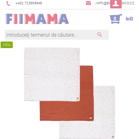
+420 725998948
INFO@BAMBINOMIO.CZ
0
lei0
NOU