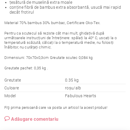
țesătură de muselină extra moale
conține fibră de bambus extra absorbantă, usucă mai rapid
decât frotirul
Material 70% bambus 30% bumbac, Certificare Oko-Tex.
Pentru ca scutecul să reziste căt mai mult, ghidațivă după
următoarele instrucțiuni de întreținere: spălați la 40° C, uscați la o
temperatură scăzută, călcați la o temperatură medie, nu folosiți
înălbitor, nu curățați chimic.
Dimensiuni: 70x70x0,3cm Greutate scutec 0,084 kg
Greutate pachet: 0,35 kg .
Greutate
0.35 kg
Culoare
roșu/alb
Model
Fabulous Hearts
Fiţi prima persoană care va posta un articol la acest produs!
Adăugare comentariu