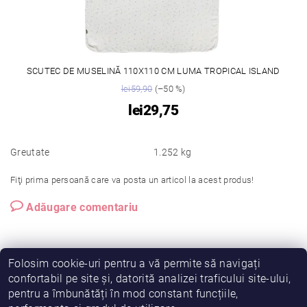
SCUTEC DE MUSELINĂ 110X110 CM LUMA TROPICAL ISLAND
lei59,90
(–50 %)
lei29,75
Greutate
1.252 kg
Fiţi prima persoană care va posta un articol la acest produs!
Adăugare comentariu
Folosim cookie-uri pentru a vă permite să navigați
confortabil pe site și, datorită analizei traficului site-ului,
pentru a îmbunătăți în mod constant funcțiile,
Vreau să fiu partener!
Termeni și condiții
Cookies