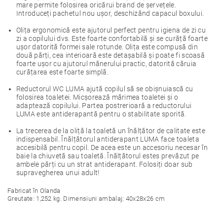
mare permite folosirea oricărui brand de șervețele.
Introduceți pachetul nou ușor, deschizănd capacul boxului.
Olița ergonomică este ajutorul perfect pentru igiena de zi cu
zi a copilului dvs. Este foarte confortabilă și se curăță foarte
ușor datorită formei sale rotunde. Olița este compusă din
două părți, cea interioară este detașabilă și poate fi scoasă
foarte ușor cu ajutorul mănerului practic, datorită căruia
curățarea este foarte simplă.
Reductorul WC LUMA ajută copilul să se obișnuiască cu
folosirea toaletei. Micșorează mărimea toaletei și o
adaptează copilului. Partea postrerioară a reductorului
LUMA este antiderapantă pentru o stabilitate sporită.
La trecerea de la oliță la toaletă un înălțător de calitate este
indispensabil. Înălțătorul antiderapant LUMA face toaleta
accesibilă pentru copil. De acea este un accesoriu necesar în
baie la chiuvetă sau toaletă. Înălțătorul estes prevăzut pe
ambele părți cu un strat antiderapant. Folosiți doar sub
supravegherea unui adult!
Fabricat în Olanda
Greutate: 1,252 kg. Dimensiuni ambalaj: 40x28x26 cm