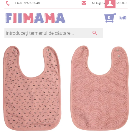
+420 725998948
INFO@BAMBINOMIO.CZ
0
lei0