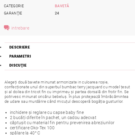
CATEGORIE
BAVETĂ
GARANŢIE
24
intrebare
DESCRIERE
PARAMETRI
DISCUŢIE
Alegeți două bavete minunat armonizate in culoarea roșie,
confecționate unul din superbul bumbac terry jacquard cu model țesut
și al doilea din tricot fin cu imprimeu și partea dorsală din frotir fin. Se
potrivesc minunat oricărui bebeluș. În plus protejează îmbrăcămintea
de udare sau murdărire când micuțul descoperă bogăția gusturilor.
inchidere și reglare cu capse baby fine
2 bucăți diferite în pachet, un cadou adecvat
căptușit cu material fin pentru prevenirea abreziunilor
certificare Oko-Tex 100
spălare la 40° C