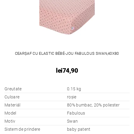
CEARȘAF CU ELASTIC BÉBÉ-JOU FABULOUS SWAN,40X80
lei74,90
Greutate
0.15 kg
Culoare
roșie
Materiál
80% bumbac, 20% poliester
Model
Fabulous
Motiv
Swan
Sistem de prindere
baby patent