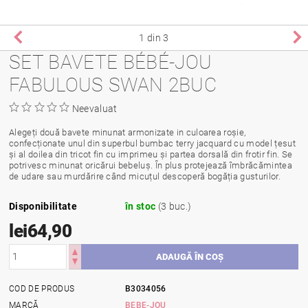
1
din 3
SET BAVETE BÉBÉ-JOU
FABULOUS SWAN 2BUC
Neevaluat
Alegeți două bavete minunat armonizate in culoarea roșie,
confecționate unul din superbul bumbac terry jacquard cu model țesut
și al doilea din tricot fin cu imprimeu și partea dorsală din frotir fin. Se
potrivesc minunat oricărui bebeluș. În plus protejează îmbrăcămintea
de udare sau murdărire când micuțul descoperă bogăția gusturilor.
Disponibilitate
în stoc
(3 buc.)
lei64,90
COD DE PRODUS
B3034056
MARCĂ
BEBE-JOU