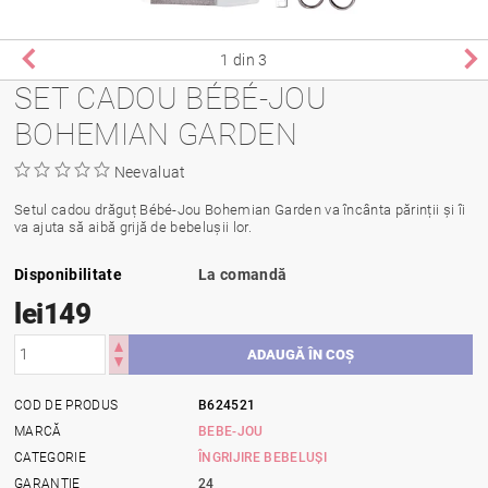
1
din 3
SET CADOU BÉBÉ-JOU
BOHEMIAN GARDEN
Neevaluat
Setul cadou drăguț Bébé-Jou Bohemian Garden va încânta părinții și îi
va ajuta să aibă grijă de bebelușii lor.
Disponibilitate
La comandă
lei149
COD DE PRODUS
B624521
MARCĂ
BEBE-JOU
CATEGORIE
ÎNGRIJIRE BEBELUȘI
GARANŢIE
24