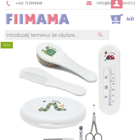
+420 725998948
INFO@BAMBINOMIO.CZ
0
lei0
NOU