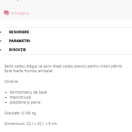
intrebare
DESCRIERE
PARAMETRI
DISCUŢIE
Setul cadou drăguț va servi drept cadou practic pentru viitorii părinți.
Este foarte frumos ambalat.
Conține:
termometru de baie
manichiură
pieptene și perie
Greutate: 0,193 kg.
Dimensiuni: 22,1 x 22,1 x 5 cm.