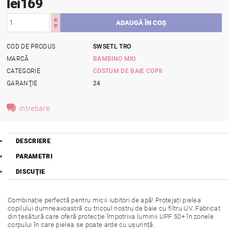
lei169
COD DE PRODUS
SWSETL TRO
MARCĂ
BAMBINO MIO
CATEGORIE
COSTUM DE BAIE COPII
GARANŢIE
24
intrebare
DESCRIERE
PARAMETRI
DISCUŢIE
Combinație perfectă pentru micii iubitori de apă! Protejați pielea
copilului dumneavoastră cu tricoul nostru de baie cu filtru UV. Fabricat
din țesătură care oferă protecție împotriva luminii UPF 50+ în zonele
corpului în care pielea se poate arde cu ușurință.