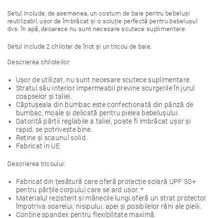
Setul include, de asemenea, un costum de baie pentru bebeluși
reutilizabil, ușor de îmbrăcat și o soluție perfectă pentru bebelușul
dvs. în apă, deoarece nu sunt necesare scutece suplimentare.
Setul include 2 chilotei de înot și un tricou de baie.
Descrierea chiloteilor:
Ușor de utilizat, nu sunt necesare scutece suplimentare.
Stratul său interior impermeabil previne scurgerile în jurul
coapselor și taliei.
Căptușeala din bumbac este confecționată din pânză de
bumbac, moale și delicată pentru pielea bebelușului.
Datorită părții reglabile a taliei, poate fi imbrăcat ușor și
rapid, se potrivește bine.
Reține și scaunul solid.
Fabricat in UE
Descrierea tricoului:
Fabricat din țesătură care oferă protecție solară UPF 50+
pentru părțile corpului care se ard ușor. *
Materialul rezistent și mânecile lungi oferă un strat protector
împotriva soarelui, nisipului, apei și posibilelor răni ale pielii.
Conține spandex pentru flexibilitate maximă.