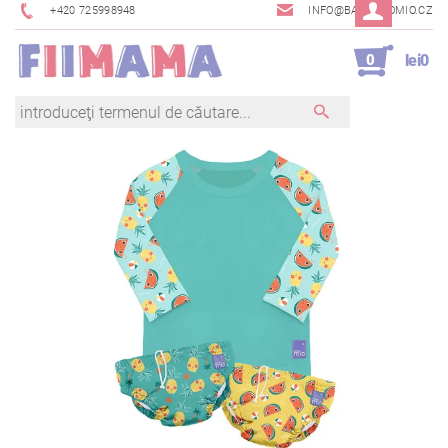
+420 725998948
INFO@BAMBINOMIO.CZ
0
lei0