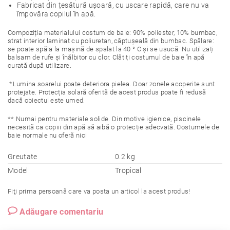
Fabricat din țesătură ușoară, cu uscare rapidă, care nu va
împovăra copilul în apă.
Compoziția materialului costum de baie: 90% poliester, 10% bumbac,
strat interior laminat cu poliuretan, căptușeală din bumbac. Spălare:
se poate spăla la mașină de spalat la 40 ° C și se usucă. Nu utilizați
balsam de rufe și înălbitor cu clor. Clătiți costumul de baie în apă
curată după utilizare.
*Lumina soarelui poate deteriora pielea. Doar zonele acoperite sunt
protejate. Protecția solară oferită de acest produs poate fi redusă
dacă obiectul este umed.
** Numai pentru materiale solide. Din motive igienice, piscinele
necesită ca copiii din apă să aibă o protecție adecvată. Costumele de
baie normale nu oferă nici
Greutate
0.2 kg
Model
Tropical
Fiţi prima persoană care va posta un articol la acest produs!
Adăugare comentariu