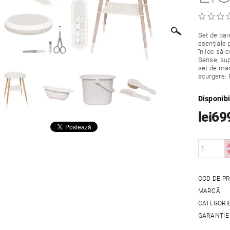
Set de bai
esențiale 
în loc să 
Sense, sup
set de man
scurgere. 
Disponibi
lei69
COD DE P
MARCĂ
CATEGORI
GARANŢIE