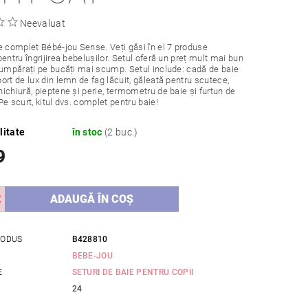
Neevaluat
e complet Bébé-jou Sense. Veți găsi în el 7 produse
pentru îngrijirea bebelușilor. Setul oferă un preț mult mai bun
cumpărați pe bucăți mai scump. Setul include: cadă de baie
ort de lux din lemn de fag lăcuit, găleată pentru scutece,
ichiură, pieptene și perie, termometru de baie și furtun de
Pe scurt, kitul dvs. complet pentru baie!
litate
în stoc
(2 buc.)
9
RODUS
B428810
BEBE-JOU
E
SETURI DE BAIE PENTRU COPII
24