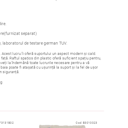
ire.
ere(furnizat separat)
e, laboratorul de testare german TUV.
SC. Acest lucru îi oferă suportului un aspect modern și cald.
față. Raftul spațios din plastic oferă suficient spațiu pentru,
veți la îndemână toate lucrurile necesare pentru a vă
aia poate fi atașată cu ușurință la suport și la fel de ușor
în siguranță.
kg
F3131B02
Cod:
B3010023