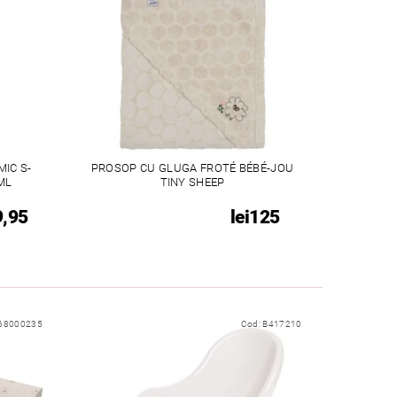
IC S-
PROSOP CU GLUGA FROTÉ BÉBÉ-JOU
ML
TINY SHEEP
9,95
lei125
68000235
Cod:
B417210