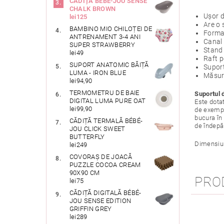
CĂDIȚĂ BÉBÉ-JOU SENSE
CHALK BROWN
Ușor d
lei125
Are o 
BAMBINO MIO CHILOȚEI DE
Forma 
ANTRENAMENT 3-4 ANI
Canal 
SUPER STRAWBERRY
Stand 
lei49
Raft p
SUPORT ANATOMIC BĂIȚĂ
Supor
LUMA - IRON BLUE
Măsura
lei94,90
TERMOMETRU DE BAIE
Suportul 
DIGITAL LUMA PURE OAT
Este dotat
lei99,90
de exempl
bucura în 
CĂDIȚĂ TERMALĂ BÉBÉ-
de îndepăr
JOU CLICK SWEET
BUTTERFLY
Dimensiun
lei249
COVORAȘ DE JOACĂ
PUZZLE COCOA CREAM
90X90 CM
PRO
lei75
CĂDIȚĂ DIGITALĂ BÉBÉ-
JOU SENSE EDITION
GRIFFIN GREY
lei289