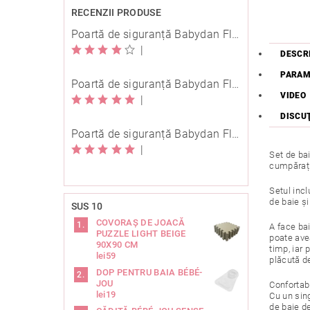
RECENZII PRODUSE
Poartă de siguranță Babydan Flexi Fit metal albă 67-105,5 cm cu înșurubare
|
DESCR
PARAM
Poartă de siguranță Babydan Flexi Fit metal neagră 67-105,5 cm cu înșurubare
VIDEO
|
DISCU
Poartă de siguranță Babydan Flexi Fit metal neagră 67-105,5 cm cu înșurubare
|
Set de bai
cumpărați
Setul inc
de baie și
SUS 10
COVORAȘ DE JOACĂ
A face bai
PUZZLE LIGHT BEIGE
poate ave
90X90 CM
timp, iar
lei59
plăcută de
DOP PENTRU BAIA BÉBÉ-
JOU
Confortab
lei19
Cu un sing
de baie de