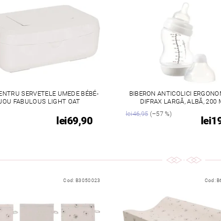
ENTRU SERVETELE UMEDE BÉBÉ-
BIBERON ANTICOLICI ERGONOM
JOU FABULOUS LIGHT OAT
DIFRAX LARGĂ, ALBĂ, 200 
lei46,95
(–57 %)
lei69,90
lei1
Cod:
B3050023
Cod:
B