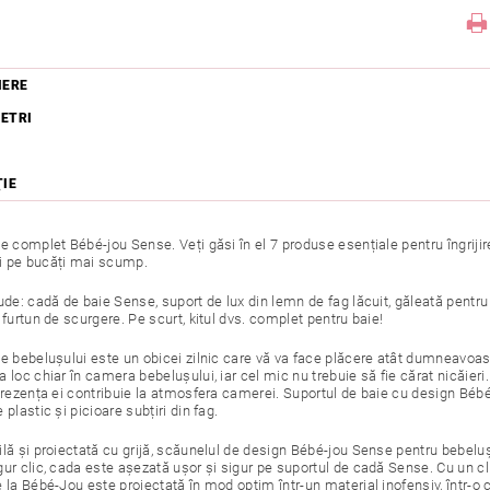
IERE
ETRI
ŢIE
e complet Bébé-jou Sense. Veți găsi în el 7 produse esențiale pentru îngrijir
 pe bucăți mai scump.
lude: cadă de baie Sense, suport de lux din lemn de fag lăcuit, găleată pentr
 furtun de scurgere. Pe scurt, kitul dvs. complet pentru baie!
e bebelușului este un obicei zilnic care vă va face plăcere atât dumneavoastr
a loc chiar în camera bebelușului, iar cel mic nu trebuie să fie cărat nicăie
 prezența ei contribuie la atmosfera camerei. Suportul de baie cu design B
 plastic și picioare subțiri din fag.
ilă și proiectată cu grijă, scăunelul de design Bébé-jou Sense pentru bebeluș
ur clic, cada este așezată ușor și sigur pe suportul de cadă Sense. Cu un cli
 la Bébé-Jou este proiectată în mod optim într-un material inofensiv, într-o 