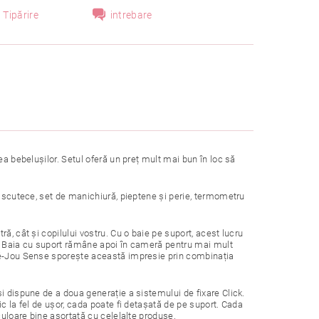
Tipărire
intrebare
ea bebelușilor. Setul oferă un preț mult mai bun în loc să
u scutece, set de manichiură, pieptene și perie, termometru
ă, cât și copilului vostru. Cu o baie pe suport, acest lucru
ri. Baia cu suport rămâne apoi în cameră pentru mai mult
ébé-Jou Sense sporește această impresie prin combinația
i dispune de a doua generație a sistemului de fixare Click.
c la fel de ușor, cada poate fi detașată de pe suport. Cada
culoare bine asortată cu celelalte produse.