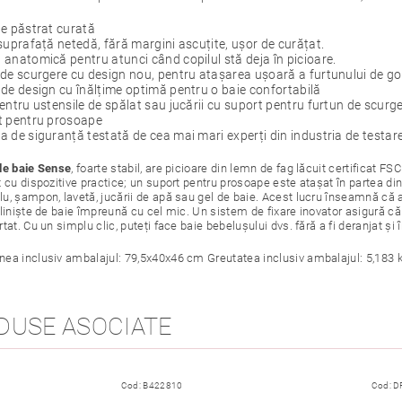
e păstrat curată
suprafață netedă, fără margini ascuțite, ușor de curățat.
anatomică pentru atunci când copilul stă deja în picioare.
de scurgere cu design nou, pentru atașarea ușoară a furtunului de gol
de design cu înălțime optimă pentru o baie confortabilă
entru ustensile de spălat sau jucării cu suport pentru furtun de scurg
t pentru prosoape
 de siguranță testată de cea mai mari experți din industria de testar
de baie Sense
, foarte stabil, are picioare din lemn de fag lăcuit certificat F
 cu dispozitive practice; un suport pentru prosoape este atașat în partea din 
u, șampon, lavetă, jucării de apă sau gel de baie. Acest lucru înseamnă că a
liniște de baie împreună cu cel mic. Un sistem de fixare inovator asigură că b
tat. Cu un simplu clic, puteți face baie bebelușului dvs. fără a fi deranjat și 
ea inclusiv ambalajul: 79,5x40x46 cm Greutatea inclusiv ambalajul: 5,183 
DUSE ASOCIATE
Cod:
B422810
Cod:
D