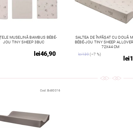
ȚELE MUSELINĂ BAMBUS BÉBÉ-
SALTEA DE ÎNFĂȘAT CU DOUĂ 
JOU TINY SHEEP 3BUC
BÉBÉ-JOU TINY SHEEP ALLOVE
72X44 CM
lei46,90
lei139
(–7 %)
lei
Cod:
B480016