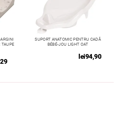
MARGINI
SUPORT ANATOMIC PENTRU CADĂ
R TAUPE
BÉBÉ-JOU LIGHT OAT
lei94,90
129