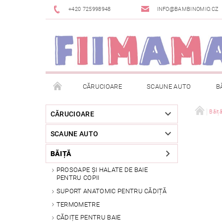
+420 725998948
INFO@BAMBINOMIO.CZ
CĂRUCIOARE
SCAUNE AUTO
B
BRANDURI
DESPACHETAT SAU DIN EXPOZIȚIE
Băiț
CĂRUCIOARE
SCAUNE AUTO
RETURNAREA MĂRFII
METODE DE PLATĂ
BĂIȚĂ
PROSOAPE ȘI HALATE DE BAIE
PENTRU COPII
SUPORT ANATOMIC PENTRU CĂDIȚĂ
TERMOMETRE
CĂDIȚE PENTRU BAIE