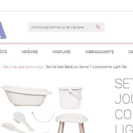
ĂIȚĂ
HRĂNIRE
INGRIJIRE
IMBRACAMINTE
C
ă
Seturi de baie pentru copii
TERMENI ȘI CONDIȚII
Set de baie Bébé-jou Sense 7 componente Light Oat
CONTACT
PRELUCRAREA DAT
SE
CONSULTAȚII
COMANDA MEA
JO
CO
LI