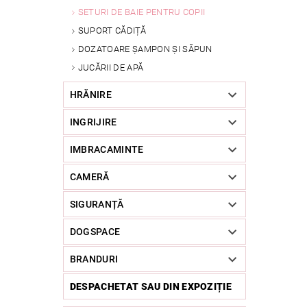
SETURI DE BAIE PENTRU COPII
SUPORT CĂDIȚĂ
DOZATOARE ȘAMPON ȘI SĂPUN
JUCĂRII DE APĂ
HRĂNIRE
INGRIJIRE
IMBRACAMINTE
CAMERĂ
SIGURANȚĂ
DOGSPACE
BRANDURI
DESPACHETAT SAU DIN EXPOZIȚIE