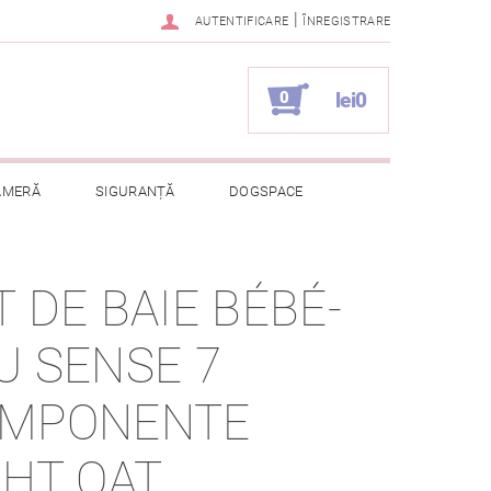
|
AUTENTIFICARE
ÎNREGISTRARE
0
lei0
AMERĂ
SIGURANȚĂ
DOGSPACE
ELOR CU CARACTER PERSONAL
T DE BAIE BÉBÉ-
U SENSE 7
MPONENTE
GHT OAT