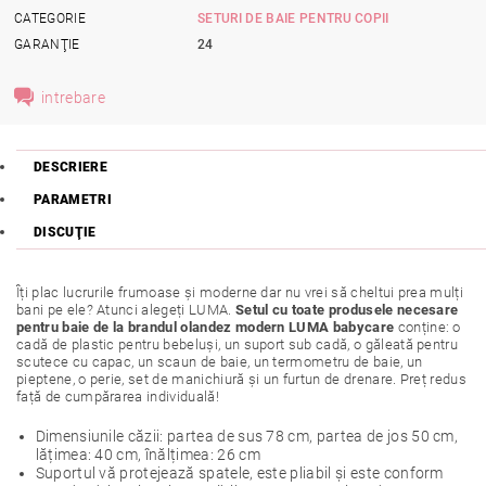
CATEGORIE
SETURI DE BAIE PENTRU COPII
GARANŢIE
24
intrebare
DESCRIERE
PARAMETRI
DISCUŢIE
Îți plac lucrurile frumoase și moderne dar nu vrei să cheltui prea mulți
bani pe ele? Atunci alegeți LUMA.
Setul cu toate produsele necesare
pentru baie de la brandul olandez modern LUMA babycare
conține: o
cadă de plastic pentru bebeluși, un suport sub cadă, o găleată pentru
scutece cu capac, un scaun de baie, un termometru de baie, un
pieptene, o perie, set de manichiură și un furtun de drenare. Preț redus
față de cumpărarea individuală!
Dimensiunile căzii: partea de sus 78 cm, partea de jos 50 cm,
lățimea: 40 cm, înălțimea: 26 cm
Suportul vă protejează spatele, este pliabil și este conform