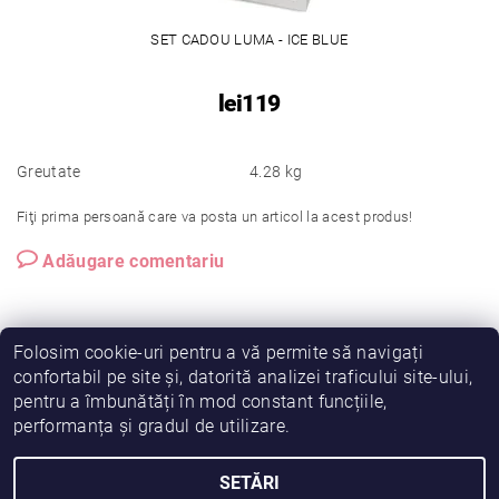
SET CADOU LUMA - ICE BLUE
lei119
Greutate
4.28 kg
Fiţi prima persoană care va posta un articol la acest produs!
Adăugare comentariu
Folosim cookie-uri pentru a vă permite să navigați
confortabil pe site și, datorită analizei traficului site-ului,
pentru a îmbunătăți în mod constant funcțiile,
|
|
|
Vreau să fiu partener!
Termeni și condiții
Cookies
performanța și gradul de utilizare.
|
|
Prelucrarea datelor
Despre noi
Comanda mea
SETĂRI