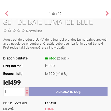
1
din 12
SET DE BAIE LUMA ICE BLUE
Neevaluat
Acest set de produse LUMA de la brandul olandez Luma babycare, veți
avea nevoie de el pentru a vă spăla bebelușul! La fel în culori trendy!
Preț redus față de cumpărarea individuală.
Disponibilitate
în stoc
(2 buc.)
Preţ normal
lei599
Economisiţi
lei100
(–16 %)
lei499
COD DE PRODUS
L10418
MARCĂ
LUMA