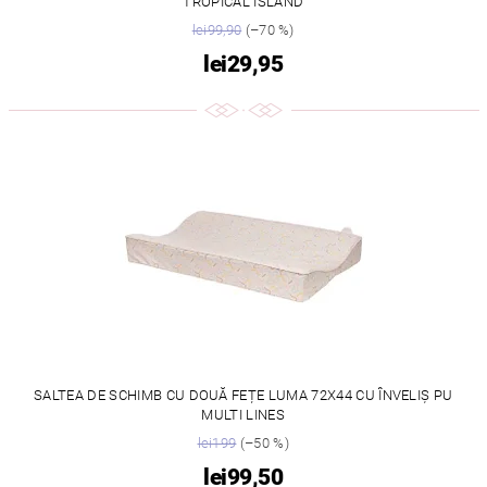
TROPICAL ISLAND
lei99,90
(–70 %)
lei29,95
SALTEA DE SCHIMB CU DOUĂ FEȚE LUMA 72X44 CU ÎNVELIȘ PU
MULTI LINES
lei199
(–50 %)
lei99,50