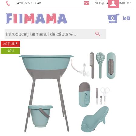
+420 725998948
INFO@BAMBINOMIO.CZ
0
lei0
ACȚIUNE
NOU