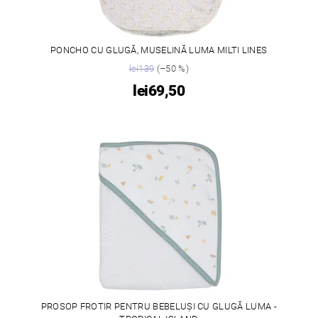
PONCHO CU GLUGĂ, MUSELINĂ LUMA MILTI LINES
lei139
(–50 %)
lei69,50
PROSOP FROTIR PENTRU BEBELUȘI CU GLUGĂ LUMA -