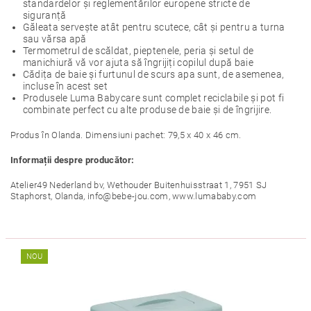
standardelor și reglementărilor europene stricte de
siguranță
Găleata servește atât pentru scutece, cât și pentru a turna
sau vărsa apă
Termometrul de scăldat, pieptenele, peria și setul de
manichiură vă vor ajuta să îngrijiți copilul după baie
Cădița de baie și furtunul de scurs apa sunt, de asemenea,
incluse în acest set
Produsele Luma Babycare sunt complet reciclabile și pot fi
combinate perfect cu alte produse de baie și de îngrijire.
Produs în Olanda. Dimensiuni pachet: 79,5 x 40 x 46 cm.
Informații despre producător:
Atelier49 Nederland bv, Wethouder Buitenhuisstraat 1, 7951 SJ
Staphorst, Olanda, info@bebe-jou.com, www.lumababy.com
NOU