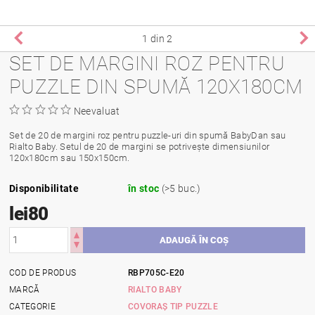
1
din 2
SET DE MARGINI ROZ PENTRU
PUZZLE DIN SPUMĂ 120X180CM
Neevaluat
Set de 20 de margini roz pentru puzzle-uri din spumă BabyDan sau
Rialto Baby. Setul de 20 de margini se potrivește dimensiunilor
120x180cm sau 150x150cm.
Disponibilitate
în stoc
(>5 buc.)
lei80
COD DE PRODUS
RBP705C-E20
MARCĂ
RIALTO BABY
CATEGORIE
COVORAȘ TIP PUZZLE