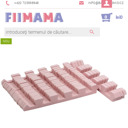
+420 725998948
INFO@BAMBINOMIO.CZ
0
lei0
NOU