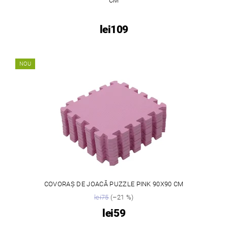
CM
lei109
NOU
COVORAȘ DE JOACĂ PUZZLE PINK 90X90 CM
lei75
(–21 %)
lei59