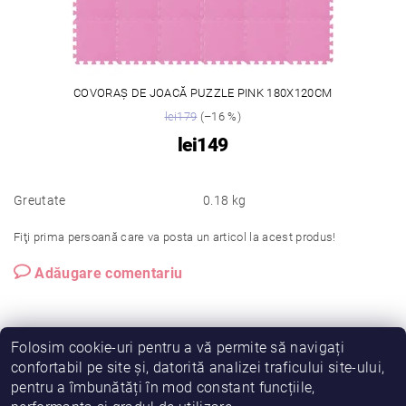
COVORAȘ DE JOACĂ PUZZLE PINK 180X120CM
lei179
(–16 %)
lei149
Greutate
0.18 kg
Fiţi prima persoană care va posta un articol la acest produs!
Adăugare comentariu
Folosim cookie-uri pentru a vă permite să navigați
confortabil pe site și, datorită analizei traficului site-ului,
pentru a îmbunătăți în mod constant funcțiile,
|
|
|
Vreau să fiu partener!
Termeni și condiții
Cookies