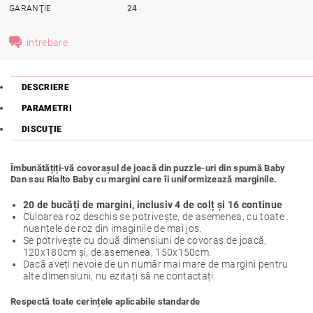
GARANŢIE
24
intrebare
DESCRIERE
PARAMETRI
DISCUŢIE
Îmbunătățiți-vă covorașul de joacă din puzzle-uri din spumă Baby
Dan sau Rialto Baby cu margini care îi uniformizează marginile.
20 de bucăți de margini, inclusiv 4 de colț și 16 continue
Culoarea roz deschis se potrivește, de asemenea, cu toate
nuanțele de roz din imaginile de mai jos.
Se potrivește cu două dimensiuni de covoraș de joacă,
120x180cm și, de asemenea, 150x150cm.
Dacă aveți nevoie de un număr mai mare de margini pentru
alte dimensiuni, nu ezitați să ne contactați.
Respectă toate cerințele aplicabile standarde