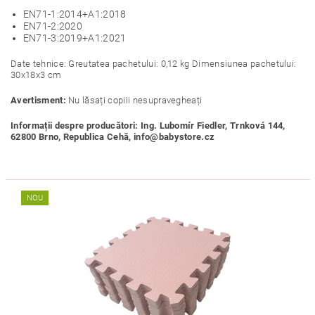
EN71-1:2014+A1:2018
EN71-2:2020
EN71-3:2019+A1:2021
Date tehnice: Greutatea pachetului: 0,12 kg Dimensiunea pachetului:
30x18x3 cm
Avertisment:
Nu lăsați copiii nesupravegheați
Informații despre producători: Ing. Lubomír Fiedler, Trnková 144,
62800 Brno, Republica Cehă, info@babystore.cz
NOU