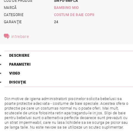
COD DE PRODUS
SWP0-6MFLA
MARCĂ
BAMBINO MIO
CATEGORIE
COSTUM DE BAIE COPII
GARANŢIE
24
intrebare
DESCRIERE
PARAMETRI
VIDEO
DISCUŢIE
Din motive de igiena administratorii piscinelor solicita bebelusii sa
poarte protectie adecvata - costume de baie speciale. Acestea ofera o
protectie pe care un costumas normal nu o poate oferi. Mai mult,
scutecele de unica folosinta retin apa tragandu-le in jos. Slipi de baie
pentru bebelusi sunt o alternativa perfecta deoarece sunt prevazuti cu
un strat impermeabil, care nu lasa lichidele sa se scurga pe picior sau
pe langa talie. Nu este nevoie sa se utilizeze un scutec suplimentar.