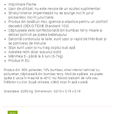
Imprimare Flame
Ușor de utilizat, nu este nevoie de un scutec suplimentar
Stratul interior impermeabil nu se scurge nici în jurul
picioarelor, nici în jurul taliei
Produs din țesături moi, igienice și elastice pentru un confort
deosebit (OEKO-TEX® Standard 100)
Căptușeala este confecționată din bumbac terry moale și
delicat potrivit pe pielea bebelușului
Datorită cordonului la talie, sunt ușor și rapid de îmbrăcat și
se potrivesc de minune
Slipii sunt ușori și nu trag copilul sub apă
Acestea rețin doar scaunul solid
Mărimea S - până la 6 luni (5-7kg)
Produs în EU
Produs din: 90% poliester, 10% bumbac, strat interior laminat cu
poliuretan, căptușeală din bumbac terry. Mod de spălare: se poate
spăla ți usca în mașină la 40°C. Nu folosiți balsam de rufe sau
înălbitor cu clor. După utilizare, clătiți slipii în apă curată.
Greutatea: 0,050 kg. Dimensiuni: 0,010 x 0,19 x 0,19
NOU