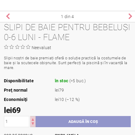
1
din 4
SLIPI DE BAIE PENTRU BEBELUȘI
0-6 LUNI - FLAME
Neevaluat
Slipii noștri de baie premiați oferă o soluție practică la costumele de
baie și la scutecele obișnuite. Sunt perfecți la piscină și în vacanță la
mare.
Disponibilitate
în stoc
(>5 buc.)
Preţ normal
lei79
Economisiţi
lei10
(–12 %)
lei69