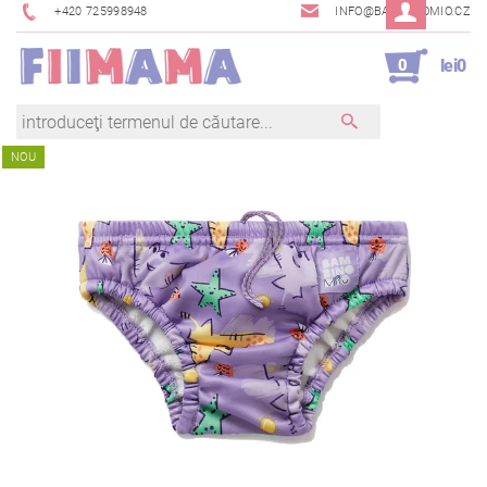
+420 725998948
INFO@BAMBINOMIO.CZ
0
lei0
NOU