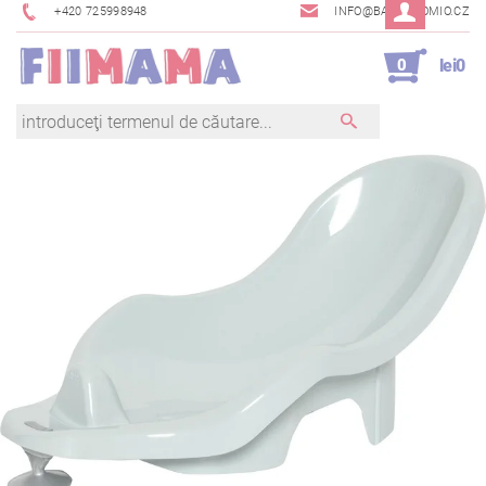
+420 725998948
INFO@BAMBINOMIO.CZ
0
lei0