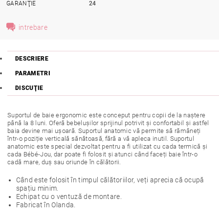
GARANŢIE
24
intrebare
DESCRIERE
PARAMETRI
DISCUŢIE
Suportul de baie ergonomic este conceput pentru copii de la naștere
până la 8 luni. Oferă bebelușilor sprijinul potrivit și confortabil și astfel
baia devine mai ușoară. Suportul anatomic vă permite să rămâneți
într-o poziție verticală sănătoasă, fără a vă apleca inutil. Suportul
anatomic este special dezvoltat pentru a fi utilizat cu cada termică și
cada Bébé-Jou, dar poate fi folosit și atunci când faceți baie într-o
cadă mare, duș sau oriunde în călătorii.
Când este folosit în timpul călătoriilor, veți aprecia că ocupă
spațiu minim.
Echipat cu o ventuză de montare.
Fabricat în Olanda.