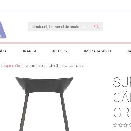
ĂIȚĂ
HRĂNIRE
INGRIJIRE
IMBRACAMINTE
C
ă
Suport cădiță
TERMENI ȘI CONDIȚII
Suport pentru cădiță Luma Dark Grey
CONTACT
PRELUCRAREA DAT
SU
CONSULTAȚII
COMANDA MEA
CĂ
GR