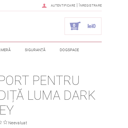
|
AUTENTIFICARE
ÎNREGISTRARE
0
lei0
AMERĂ
SIGURANȚĂ
DOGSPACE
ELOR CU CARACTER PERSONAL
PORT PENTRU
DIȚĂ LUMA DARK
EY
Neevaluat