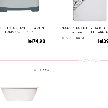
IE PENTRU ȘERVEȚELE UMEDE
PROSOP FROTIR PENTRU BEBEL
LUMA SAGE GREEN
GLUGĂ - LITTLE HOUSE
lei99,90
(–60 %)
lei74,90
lei3
Cod:
L15710