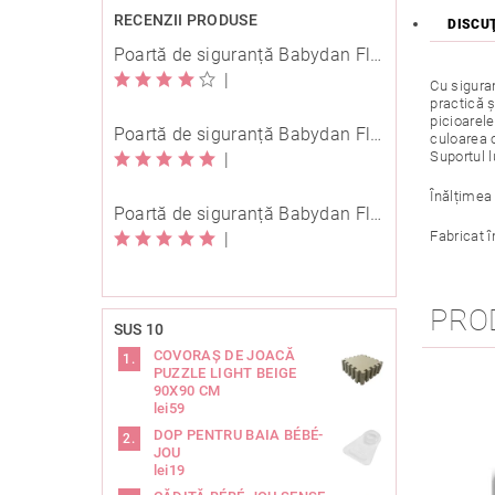
RECENZII PRODUSE
DISCU
Poartă de siguranță Babydan Flexi Fit metal albă 67-105,5 cm cu înșurubare
|
Cu siguran
practică ș
picioarele
Poartă de siguranță Babydan Flexi Fit metal neagră 67-105,5 cm cu înșurubare
culoarea c
Suportul 
|
Înălțimea
Poartă de siguranță Babydan Flexi Fit metal neagră 67-105,5 cm cu înșurubare
Fabricat î
|
PRO
SUS 10
COVORAȘ DE JOACĂ
PUZZLE LIGHT BEIGE
90X90 CM
lei59
DOP PENTRU BAIA BÉBÉ-
JOU
lei19