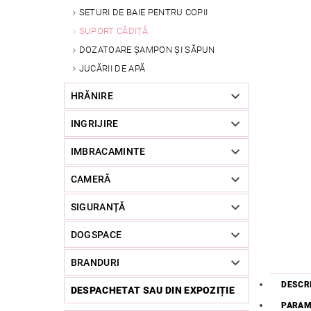
SETURI DE BAIE PENTRU COPII
SUPORT CĂDIȚĂ
DOZATOARE ȘAMPON ȘI SĂPUN
JUCĂRII DE APĂ
HRĂNIRE
INGRIJIRE
IMBRACAMINTE
CAMERĂ
SIGURANȚĂ
DOGSPACE
BRANDURI
DESCR
DESPACHETAT SAU DIN EXPOZIȚIE
PARAM