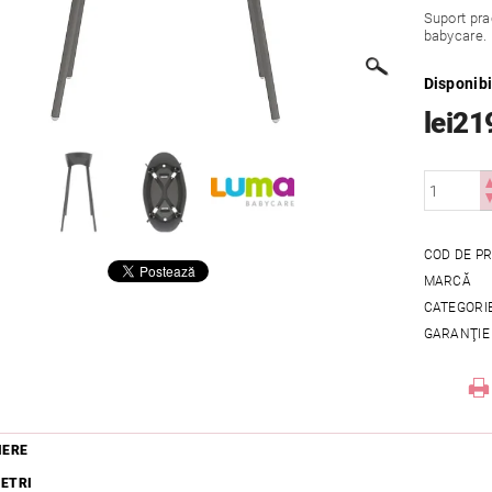
Suport pra
babycare.
Disponibi
lei21
COD DE P
MARCĂ
CATEGORI
GARANŢIE
IERE
ETRI