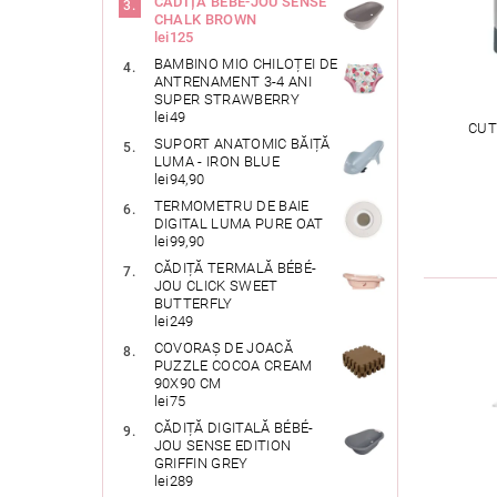
CĂDIȚĂ BÉBÉ-JOU SENSE
CHALK BROWN
lei125
BAMBINO MIO CHILOȚEI DE
ANTRENAMENT 3-4 ANI
SUPER STRAWBERRY
lei49
CUT
SUPORT ANATOMIC BĂIȚĂ
LUMA - IRON BLUE
lei94,90
TERMOMETRU DE BAIE
DIGITAL LUMA PURE OAT
lei99,90
CĂDIȚĂ TERMALĂ BÉBÉ-
JOU CLICK SWEET
BUTTERFLY
lei249
COVORAȘ DE JOACĂ
PUZZLE COCOA CREAM
90X90 CM
lei75
CĂDIȚĂ DIGITALĂ BÉBÉ-
JOU SENSE EDITION
GRIFFIN GREY
lei289