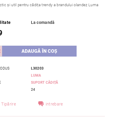
ctic și util pentru cădița trendy a brandului olandez Luma
litate
La comandă
9
RODUS
L30203
LUMA
E
SUPORT CĂDIȚĂ
24
Tipărire
intrebare