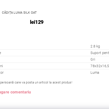
CĂDIȚA LUMA SILK OAT
lei129
2.8 kg
e
Suport pent
Gri
ni
78x32x16,
tor
Luma
 persoană care va posta un articol la acest produs!
gare comentariu