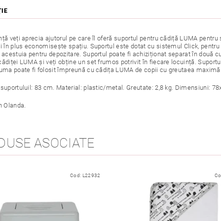
ŢIE
ță veți aprecia ajutorul pe care îl oferă suportul pentru cădiță LUMA pentru 
i în plus economisește spațiu. Suportul este dotat cu sistemul Click, pentru o
 acestuia pentru depozitare. Suportul poate fi achiziționat separat în două cul
ădiței LUMA și veți obține un set frumos potrivit în fiecare locuință. Suport
luma poate fi folosit împreună cu cădița LUMA de copii cu greutaea maximă 
 suportuluil: 83 cm. Material: plastic/metal. Greutate: 2,8 kg. Dimensiuni: 7
n Olanda.
DUSE ASOCIATE
Cod:
L22932
Co