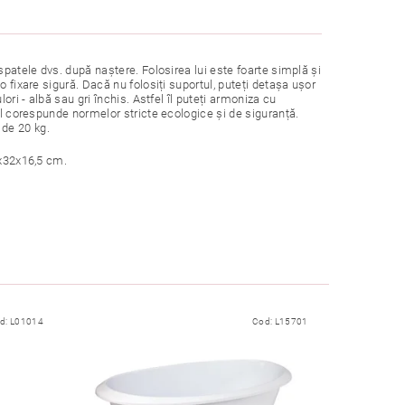
spatele dvs. după naștere. Folosirea lui este foarte simplă și
 fixare sigură. Dacă nu folosiți suportul, puteți detașa ușor
ori - albă sau gri închis. Astfel îl puteți armoniza cu
ul corespunde normelor stricte ecologice și de siguranță.
de 20 kg.
8x32x16,5 cm.
d:
L01014
Cod:
L15701