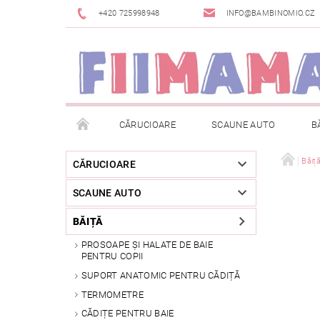
+420 725998948
INFO@BAMBINOMIO.CZ
CĂRUCIOARE
SCAUNE AUTO
B
BRANDURI
DESPACHETAT SAU DIN EXPOZIȚIE
Băiț
CĂRUCIOARE
SCAUNE AUTO
RETURNAREA MĂRFII
METODE DE PLATĂ
BĂIȚĂ
PROSOAPE ȘI HALATE DE BAIE
PENTRU COPII
SUPORT ANATOMIC PENTRU CĂDIȚĂ
TERMOMETRE
CĂDIȚE PENTRU BAIE