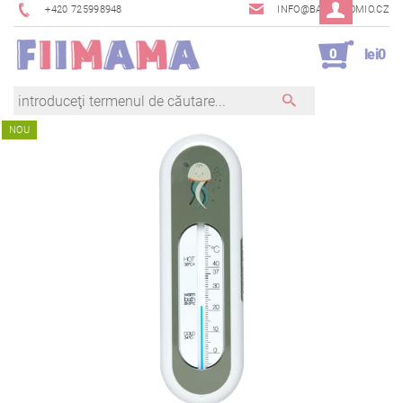
+420 725998948
INFO@BAMBINOMIO.CZ
0
lei0
NOU