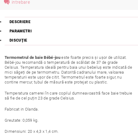
intrebare
DESCRIERE
PARAMETRI
DISCUŢIE
Termometrul de baie Bébé-jou
este foarte precis și ușor de utilizat.
Bébé-jou recomandă o temperatură de scăldat de 37 de grade
Celsius. Temperatura ideală pentru baia unui bebeluș este indicată de
mici săgeți de pe termometru. Datorită cadranului mare, valoarea
temperaturii este ușor de citit. Termometrul este foarte sigur, nu
contine mercur, tubul de măsură este protejat cu plastic.
Temperatura camerei în care copilul dumneavoastră face baie trebuie
să fie de cel puțin 23 de grade Celsius.
Fabricat in Olanda.
Greutate: 0,059 kg.
Dimensiuni: 20 x 4,3 x 1,4 cm.