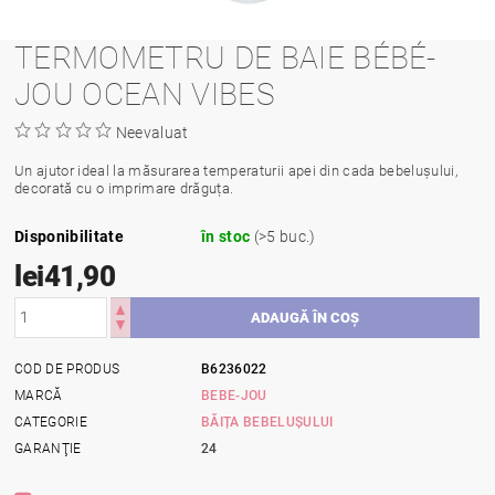
TERMOMETRU DE BAIE BÉBÉ-
JOU OCEAN VIBES
Neevaluat
Un ajutor ideal la măsurarea temperaturii apei din cada bebelușului,
decorată cu o imprimare drăguța.
Disponibilitate
în stoc
(>5 buc.)
lei41,90
COD DE PRODUS
B6236022
MARCĂ
BEBE-JOU
CATEGORIE
BĂIȚA BEBELUȘULUI
GARANŢIE
24