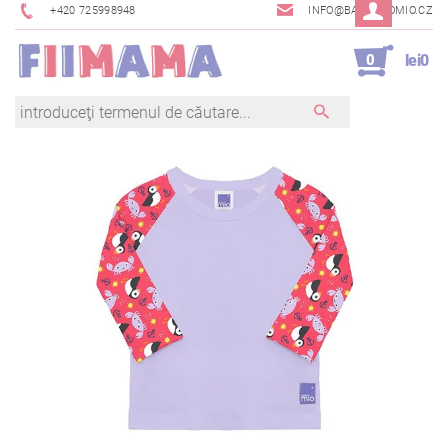
+420 725998948
INFO@BAMBINOMIO.CZ
0
lei0