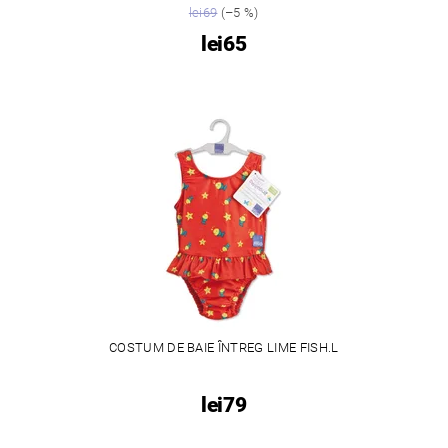
lei69
(–5 %)
lei65
COSTUM DE BAIE ÎNTREG LIME FISH.L
lei79