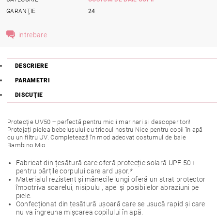
GARANŢIE
24
intrebare
DESCRIERE
PARAMETRI
DISCUŢIE
Protecție UV50 + perfectă pentru micii marinari și descoperitori!
Protejați pielea bebelușului cu tricoul nostru Nice pentru copii în apă
cu un filtru UV. Completează în mod adecvat costumul de baie
Bambino Mio.
Fabricat din țesătură care oferă protecție solară UPF 50+
pentru părțile corpului care ard ușor.*
Materialul rezistent și mânecile lungi oferă un strat protector
împotriva soarelui, nisipului, apei și posibilelor abraziuni pe
piele.
Confecționat din țesătură ușoară care se usucă rapid și care
nu va îngreuna mișcarea copilului în apă.