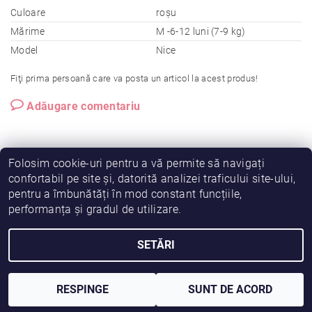
Culoare
roșu
Mărime
M -6-12 luni (7-9 kg)
Model
Nice
Fiţi prima persoană care va posta un articol la acest produs!
Adăugare comentariu
Folosim cookie-uri pentru a vă permite să navigați
confortabil pe site și, datorită analizei traficului site-ului,
pentru a îmbunătăți în mod constant funcțiile,
|
|
|
Vreau să fiu partener!
Termeni și condiții
Cookies
performanța și gradul de utilizare.
|
|
Prelucrarea datelor
Despre noi
Comanda mea
SETĂRI
2026 © Fiimama, toate drepturile rezervate
Creat de Shoptet
RESPINGE
SUNT DE ACORD