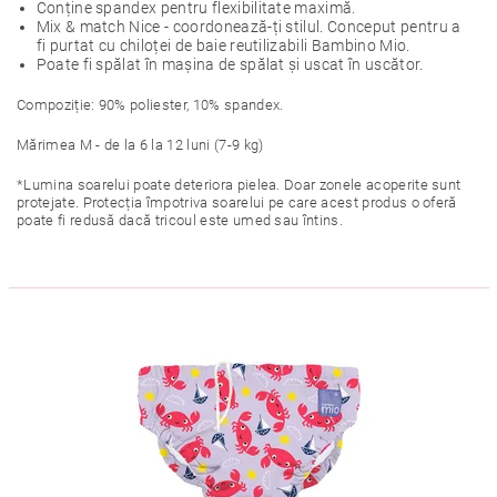
Conține spandex pentru flexibilitate maximă.
Mix & match Nice - coordonează-ți stilul. Conceput pentru a
fi purtat cu chiloței de baie reutilizabili Bambino Mio.
Poate fi spălat în mașina de spălat și uscat în uscător.
Compoziție: 90% poliester, 10% spandex.
Mărimea M - de la 6 la 12 luni (7-9 kg)
*Lumina soarelui poate deteriora pielea. Doar zonele acoperite sunt
protejate. Protecția împotriva soarelui pe care acest produs o oferă
poate fi redusă dacă tricoul este umed sau întins.