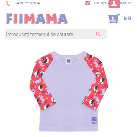
+420 725998948
INFO@BAMBINOMIO.CZ
0
lei0