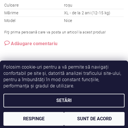
Culoare
roșu
Mărime
XL - de la 2 ani (12-15 kg)
Model
Nice
Fiţi prima persoană care va posta un articol la acest produs!
Adăugare comentariu
Folosim cookie-uri pentru a vă permite să navigați
confortabil pe site și, datorită analizei traficului site-ului,
pentru a îmbunătăți în mod constant funcțiile,
|
|
|
Vreau să fiu partener!
Termeni și condiții
Cookies
performanța și gradul de utilizare.
|
|
Prelucrarea datelor
Despre noi
Comanda mea
SETĂRI
2026 © Fiimama, toate drepturile rezervate
Creat de Shoptet
RESPINGE
SUNT DE ACORD