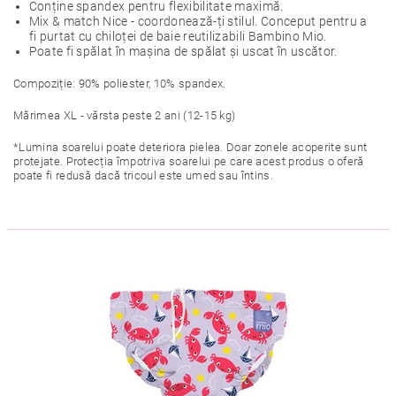
Conține spandex pentru flexibilitate maximă.
Mix & match Nice - coordonează-ți stilul. Conceput pentru a
fi purtat cu chiloței de baie reutilizabili Bambino Mio.
Poate fi spălat în mașina de spălat și uscat în uscător.
Compoziție: 90% poliester, 10% spandex.
Mărimea XL - vărsta peste 2 ani (12-15 kg)
*Lumina soarelui poate deteriora pielea. Doar zonele acoperite sunt
protejate. Protecția împotriva soarelui pe care acest produs o oferă
poate fi redusă dacă tricoul este umed sau întins.