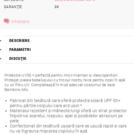
GARANŢIE
24
intrebare
DESCRIERE
PARAMETRI
DISCUŢIE
Protecție UV50 + perfectă pentru micii marinari și descoperitori!
Protejați pielea bebelușului cu tricoul nostru Nice pentru copii în apă
cu un filtru UV. Completează în mod adecvat costumul de baie
Bambino Mio.
Fabricat din țesătură care oferă protecție solară UPF 50+
pentru părțile corpului care ard ușor.*
Materialul rezistent și mânecile lungi oferă un strat protector
împotriva soarelui, nisipului, apei și posibilelor abraziuni pe
piele.
Confecționat din țesătură ușoară care se usucă rapid și care
nu va îngreuna mișcarea copilului în apă.