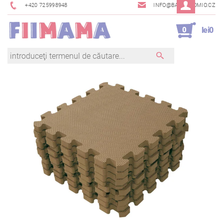
+420 725998948
INFO@BAMBINOMIO.CZ
0
lei0