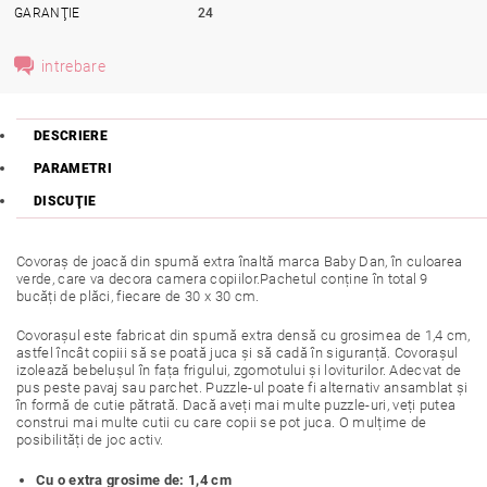
GARANŢIE
24
intrebare
DESCRIERE
PARAMETRI
DISCUŢIE
Covoraș de joacă din spumă extra înaltă marca Baby Dan, în culoarea
verde, care va decora camera copiilor.Pachetul conține în total 9
bucăți de plăci, fiecare de 30 x 30 cm.
Covorașul este fabricat din spumă extra densă cu grosimea de 1,4 cm,
astfel încât copiii să se poată juca și să cadă în siguranță. Covorașul
izolează bebelușul în fața frigului, zgomotului și loviturilor. Adecvat de
pus peste pavaj sau parchet. Puzzle-ul poate fi alternativ ansamblat și
în formă de cutie pătrată. Dacă aveți mai multe puzzle-uri, veți putea
construi mai multe cutii cu care copii se pot juca. O mulțime de
posibilități de joc activ.
Cu o extra grosime de: 1,4 cm