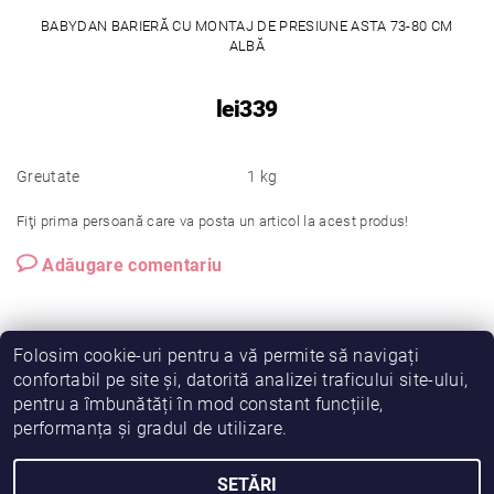
BABYDAN BARIERĂ CU MONTAJ DE PRESIUNE ASTA 73-80 CM
ALBĂ
lei339
Greutate
1 kg
Fiţi prima persoană care va posta un articol la acest produs!
Adăugare comentariu
Folosim cookie-uri pentru a vă permite să navigați
confortabil pe site și, datorită analizei traficului site-ului,
pentru a îmbunătăți în mod constant funcțiile,
|
|
|
Vreau să fiu partener!
Termeni și condiții
Cookies
performanța și gradul de utilizare.
|
|
Prelucrarea datelor
Despre noi
Comanda mea
SETĂRI