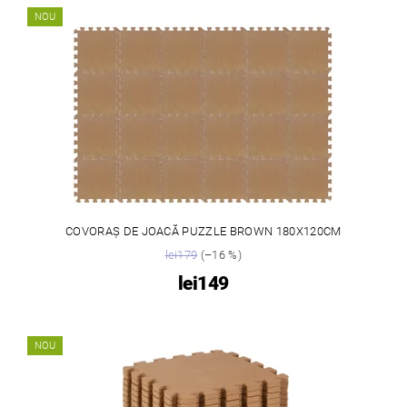
NOU
COVORAȘ DE JOACĂ PUZZLE BROWN 180X120CM
lei179
(–16 %)
lei149
NOU