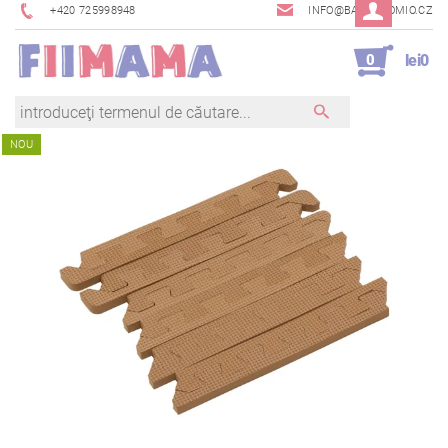
+420 725998948
INFO@BAMBINOMIO.CZ
0
lei0
NOU