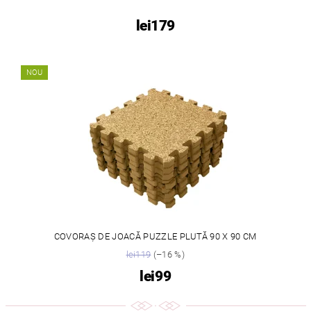
lei179
NOU
COVORAȘ DE JOACĂ PUZZLE PLUTĂ 90 X 90 CM
lei119
(–16 %)
lei99