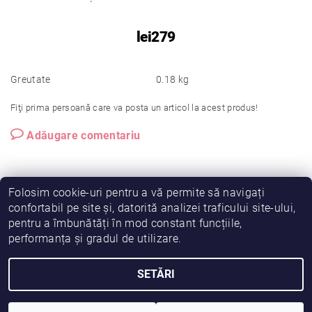
lei279
Greutate
0.18 kg
Fiţi prima persoană care va posta un articol la acest produs!
Adăugare comentariu
Folosim cookie-uri pentru a vă permite să navigați
confortabil pe site și, datorită analizei traficului site-ului,
pentru a îmbunătăți în mod constant funcțiile,
|
|
|
Vreau să fiu partener!
Termeni și condiții
Cookies
performanța și gradul de utilizare.
|
|
Prelucrarea datelor
Despre noi
Comanda mea
SETĂRI
2026 © Fiimama, toate drepturile rezervate