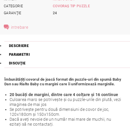
CATEGORIE
COVORAȘ TIP PUZZLE
GARANŢIE
24
intrebare
DESCRIERE
PARAMETRI
DISCUŢIE
Îmbunătățiți covorul de joacă format din puzzle-uri din spumă Baby
Dan sau Rialto Baby cu margini care îi uniformizează marginile.
20 bucăți de margini, dintre care 4 colțare și 16 continue
Culoarea maro se potrivește și cu puzzle-urile din plută, vezi
imaginea de mai jos
Se potrivește pentru două dimensiuni de covor de joc,
120x180cm și 150x150cm.
Dacă aveți nevoie de un număr mai mare de muchii, nu
ezitați să ne contactați.