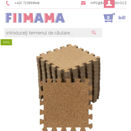
+420 725998948
INFO@BAMBINOMIO.CZ
0
lei0
NOU