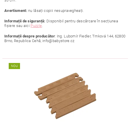
35 cm.
Avertisment:
nu lăsați copiii nesupravegheați.
Informații de siguranță:
Disponibil pentru descărcare în secțiunea
fișiere sau aici
Puzzle
.
Informații despre producător
: Ing. Lubomír Fiedler, Trnková 144, 62800
Brno, Republica Cehă, info@babystore.cz
NOU