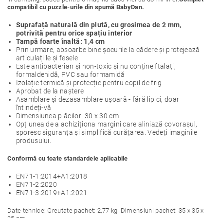
compatibil cu puzzle-urile din spumă BabyDan.
Suprafață naturală din plută, cu grosimea de 2 mm,
potrivită pentru orice spațiu interior
Tampă foarte înaltă: 1,4 cm
Prin urmare, absoarbe bine șocurile la cădere și protejează
articulațiile și fesele
Este antibacterian și non-toxic și nu conține ftalați,
formaldehidă, PVC sau formamidă
Izolație termică și protecție pentru copil de frig
Aprobat de la naștere
Asamblare și dezasamblare ușoară - fără lipici, doar
întindeți-vă
Dimensiunea plăcilor: 30 x 30 cm
Opțiunea de a achiziționa margini care aliniază covorașul,
sporesc siguranța și simplifică curățarea. Vedeți imaginile
produsului.
Conformă cu toate standardele aplicabile
EN71-1:2014+A1:2018
EN71-2:2020
EN71-3:2019+A1:2021
Date tehnice: Greutate pachet: 2,77 kg. Dimensiuni pachet: 35 x 35 x