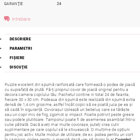
GARANŢIE
24
intrebare
DESCRIERE
PARAMETRI
FIŞIERE
DISCUŢIE
Puzzle excelent din spumă ranforsată care formează o podea de joacă
cu suprafață de plută. Fă-ți propriul covor de joacă original pentru a
decora camera copilului tău. Pachetul contine in total 24 de faianta,
fiecare 30 x 30 cm. Podeaua din spumă este realizată din spumă extra
densă de 1,4 cm grosime, astfel încât copiii să se poată juca pe ea și
să cadă în siguranță. Covorașul izolează un bebeluș care se târăște
sau un copil mic de frig, zgomot și impact. Foarte potrivit peste gresie
sau podele plutitoare. Tamponul poate fi de asemenea asamblat într-o
cutie pătrată. Dacă aveți mai multe covorașe, puteți crea cutii
suplimentare pe care copilul să le stivuească. O mulțime de opțiuni
pentru joc activ. Multe moduri de utilizare, de ex. podea pentru un cort
în camping, podea pentru o mașină dacă vrei să dormi în el.
Complet