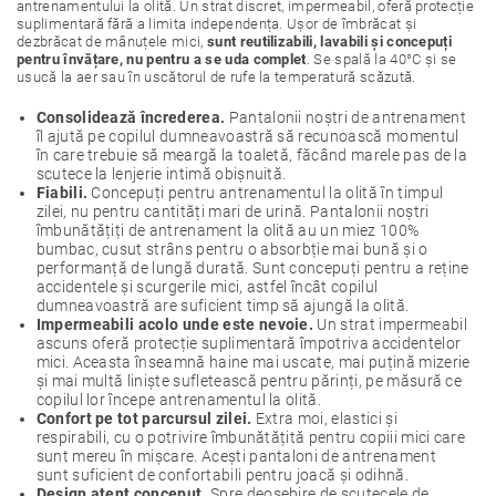
antrenamentului la olită. Un strat discret, impermeabil, oferă protecție
suplimentară fără a limita independența. Ușor de îmbrăcat și
dezbrăcat de mânuțele mici,
sunt reutilizabili, lavabili și concepuți
pentru învățare, nu pentru a se uda complet
. Se spală la 40°C și se
usucă la aer sau în uscătorul de rufe la temperatură scăzută.
Consolidează încrederea.
Pantalonii noștri de antrenament
îl ajută pe copilul dumneavoastră să recunoască momentul
în care trebuie să meargă la toaletă, făcând marele pas de la
scutece la lenjerie intimă obișnuită.
Fiabili.
Concepuți pentru antrenamentul la olită în timpul
zilei, nu pentru cantități mari de urină. Pantalonii noștri
îmbunătățiți de antrenament la olită au un miez 100%
bumbac, cusut strâns pentru o absorbție mai bună și o
performanță de lungă durată. Sunt concepuți pentru a reține
accidentele și scurgerile mici, astfel încât copilul
dumneavoastră are suficient timp să ajungă la olită.
Impermeabili acolo unde este nevoie.
Un strat impermeabil
ascuns oferă protecție suplimentară împotriva accidentelor
mici. Aceasta înseamnă haine mai uscate, mai puțină mizerie
și mai multă liniște sufletească pentru părinți, pe măsură ce
copilul lor începe antrenamentul la olită.
Confort pe tot parcursul zilei.
Extra moi, elastici și
respirabili, cu o potrivire îmbunătățită pentru copiii mici care
sunt mereu în mișcare. Acești pantaloni de antrenament
sunt suficient de confortabili pentru joacă și odihnă.
Design atent conceput.
Spre deosebire de scutecele de