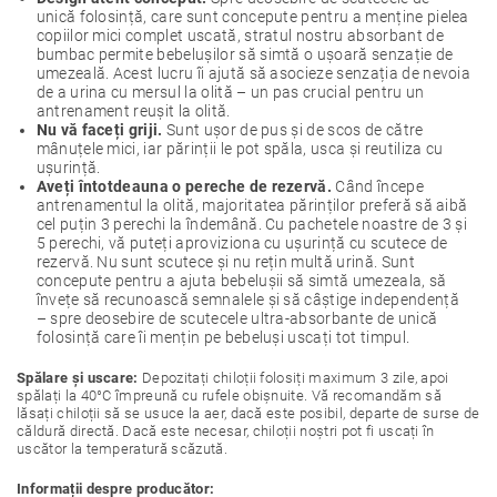
unică folosință, care sunt concepute pentru a menține pielea
copiilor mici complet uscată, stratul nostru absorbant de
bumbac permite bebelușilor să simtă o ușoară senzație de
umezeală. Acest lucru îi ajută să asocieze senzația de nevoia
de a urina cu mersul la olită – un pas crucial pentru un
antrenament reușit la olită.
Nu vă faceți griji.
Sunt ușor de pus și de scos de către
mânuțele mici, iar părinții le pot spăla, usca și reutiliza cu
ușurință.
Aveți întotdeauna o pereche de rezervă.
Când începe
antrenamentul la olită, majoritatea părinților preferă să aibă
cel puțin 3 perechi la îndemână. Cu pachetele noastre de 3 și
5 perechi, vă puteți aproviziona cu ușurință cu scutece de
rezervă. Nu sunt scutece și nu rețin multă urină. Sunt
concepute pentru a ajuta bebelușii să simtă umezeala, să
învețe să recunoască semnalele și să câștige independență
– spre deosebire de scutecele ultra-absorbante de unică
folosință care îi mențin pe bebeluși uscați tot timpul.
Spălare și uscare:
Depozitați chiloții folosiți maximum 3 zile, apoi
spălați la 40°C împreună cu rufele obișnuite. Vă recomandăm să
lăsați chiloții să se usuce la aer, dacă este posibil, departe de surse de
căldură directă. Dacă este necesar, chiloții noștri pot fi uscați în
uscător la temperatură scăzută.
Informații despre producător: