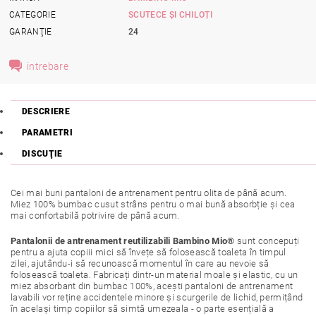
CATEGORIE
SCUTECE ȘI CHILOȚI
GARANŢIE
24
intrebare
DESCRIERE
PARAMETRI
DISCUŢIE
Cei mai buni pantaloni de antrenament pentru olita de până acum.
Miez 100% bumbac cusut strâns pentru o mai bună absorbție și cea
mai confortabilă potrivire de până acum.
Pantalonii de antrenament reutilizabili Bambino Mio®
sunt concepuți
pentru a ajuta copiii mici să învețe să folosească toaleta în timpul
zilei, ajutându-i să recunoască momentul în care au nevoie să
folosească toaleta. Fabricați dintr-un material moale și elastic, cu un
miez absorbant din bumbac 100%, acești pantaloni de antrenament
lavabili vor reține accidentele minore și scurgerile de lichid, permițând
în același timp copiilor să simtă umezeala - o parte esențială a