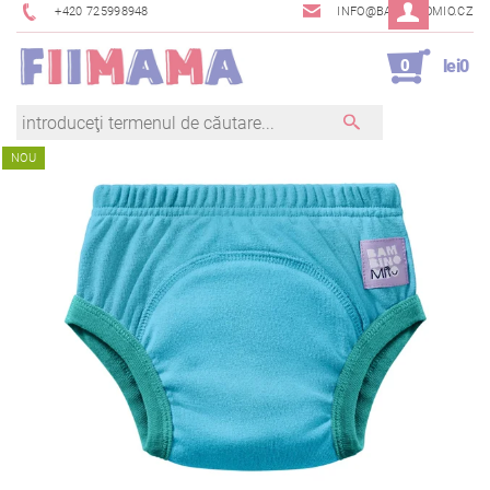
+420 725998948
INFO@BAMBINOMIO.CZ
0
lei0
NOU