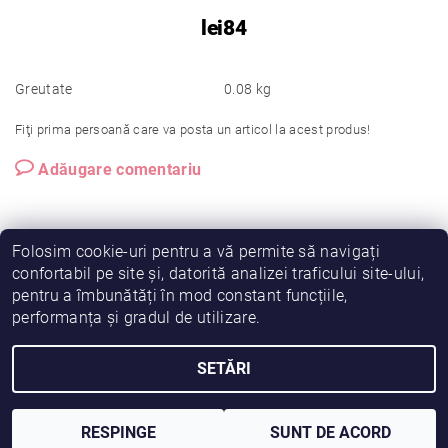
lei84
Greutate
0.08 kg
Fiţi prima persoană care va posta un articol la acest produs!
Adăugare comentariu
Folosim cookie-uri pentru a vă permite să navigați
confortabil pe site și, datorită analizei traficului site-ului,
pentru a îmbunătăți în mod constant funcțiile,
|
|
|
Vreau să fiu partener!
Termeni și condiții
Cookies
performanța și gradul de utilizare.
|
|
Prelucrarea datelor
Despre noi
Comanda mea
SETĂRI
2026 © Fiimama, toate drepturile rezervate
Creat de Shoptet
RESPINGE
SUNT DE ACORD