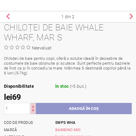
1
din 2
CHILOȚEI DE BAIE WHALE
WHARF, MAR S
Neevaluat
Chiloțeii de baie pentru copii, oferă o soluție ideală în deosebire de
costumele de baie obișnuite și scutece. Sunt perfecte pentru bazinele
de înot ca și în concediu la mare. Mărimea S destinată copiilor până la
6 luni.(5-7kg)
Disponibilitate
în stoc
(>5 buc.)
lei69
COD DE PRODUS
SWPS WHA
MARCĂ
BAMBINO MIO