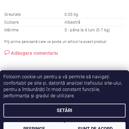
Greutate
0.05 kg
Culoare
Albastră
Mărime
S - pâna la 6 luni (5-7 kg)
Fiţi prima persoană care va posta un articol la acest produs!
Adăugare comentariu
Folosim cookie-uri pentru a vă permite să navigați
confortabil pe site și, datorită analizei traficului site-ului,
pentru a îmbunătăți în mod constant funcțiile,
|
|
|
Vreau să fiu partener!
Termeni și condiții
Cookies
performanța și gradul de utilizare.
|
|
Prelucrarea datelor
Despre noi
Comanda mea
SETĂRI
2026 © Fiimama, toate drepturile rezervate
Creat de Shoptet
RESPINGE
SUNT DE ACORD