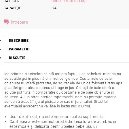
CATEGORIE
ÎNGRIJIRE BEBELUȘI
GARANŢIE
24
intrebare
DESCRIERE
PARAMETRI
DISCUŢIE
Majoritatea piscinelor insistă asupra faptului ca bebelușii mici sa nu
se scalde goi în piscină din motive igienice. Costumele de baie
obișnuite nu oferă protecție, iar scutecele de unică folosință rețin apa
și astfel greutatea scutecului trage în jos. Chiloții de baie oferă o
soluție potrivită în comparație cu costumele de baie obișnuite și
scutece. Au un strat interior impermeabil care nu permite materiei
solide să treacă în jurul picioarelor sau în jurul taliei. Și astfel
eventualul accident nu va lăsa în bazin nici o urmă.
Ușor de utilizat, nu este necesar scutec suplimentar
Căptușeala este confecționată din țesătură de bumbac și
este moale și delicată pentru pielea bebelușului.