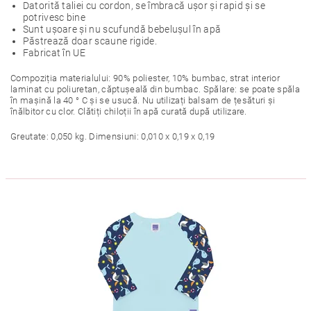
Datorită taliei cu cordon, se îmbracă ușor și rapid și se
potrivesc bine
Sunt ușoare și nu scufundă bebelușul în apă
Păstrează doar scaune rigide.
Fabricat în UE
Compoziția materialului: 90% poliester, 10% bumbac, strat interior
laminat cu poliuretan, căptușeală din bumbac. Spălare: se poate spăla
în mașină la 40 ° C și se usucă. Nu utilizați balsam de țesături și
înălbitor cu clor. Clătiți chiloții în apă curată după utilizare.
Greutate: 0,050 kg. Dimensiuni: 0,010 x 0,19 x 0,19