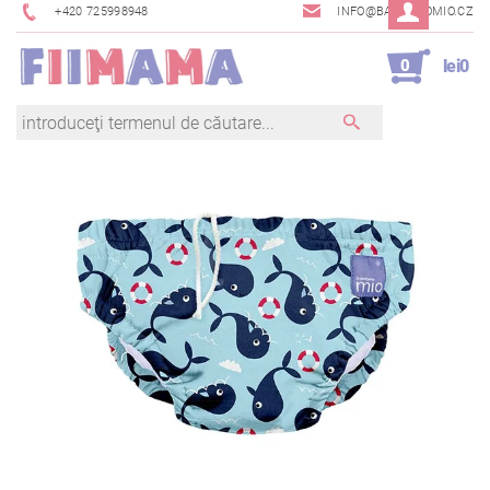
+420 725998948
INFO@BAMBINOMIO.CZ
0
lei0