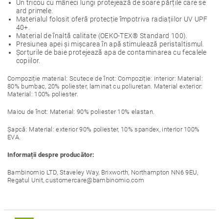
Un tricou cu mâneci lungi protejează de soare părțile care se
ard primele.
Materialul folosit oferă protecție împotriva radiațiilor UV UPF
40+.
Material de înaltă calitate (OEKO-TEX® Standard 100).
Presiunea apei și mișcarea în apă stimulează peristaltismul.
Șorturile de baie protejează apa de contaminarea cu fecalele
copiilor.
Compoziție material: Scutece de înot: Compoziție: interior: Material:
80% bumbac, 20% poliester, laminat cu poliuretan. Material exterior:
Material: 100% poliester.
Maiou de înot: Material: 90% poliester 10% elastan.
Șapcă: Material: exterior 90% poliester, 10% spandex, interior 100%
EVA.
Informații despre producător:
Bambinomio LTD, Staveley Way, Brixworth, Northampton NN6 9EU,
Regatul Unit, customercare@bambinomio.com