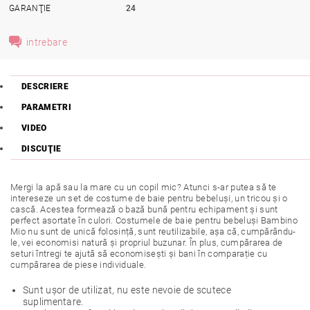
GARANŢIE
24
intrebare
DESCRIERE
PARAMETRI
VIDEO
DISCUŢIE
Mergi la apă sau la mare cu un copil mic? Atunci s-ar putea să te
intereseze un set de costume de baie pentru bebeluși, un tricou și o
cască. Acestea formează o bază bună pentru echipament și sunt
perfect asortate în culori. Costumele de baie pentru bebeluși Bambino
Mio nu sunt de unică folosință, sunt reutilizabile, așa că, cumpărându-
le, vei economisi natură și propriul buzunar. În plus, cumpărarea de
seturi întregi te ajută să economisești și bani în comparație cu
cumpărarea de piese individuale.
Sunt ușor de utilizat, nu este nevoie de scutece
suplimentare.