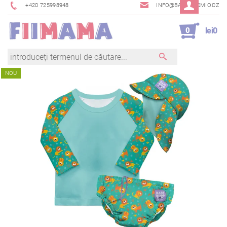
+420 725998948
INFO@BAMBINOMIO.CZ
0
lei0
NOU